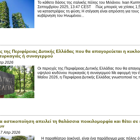
Το κάθετο δάσος της ιταλικής πόλης του Μιλάνου. Ivan Kur
Σεπτεμβρίου 2025, 13:47 CEST Πώς μπορείς να χτίσεις 1,5 
να καταστρέψεις τη φύση; Η στέγαση είναι απρόσιτη για το
κυβέρνηση του Ηνωμένου...
ές της Περιφέρειας Δυτικής Ελλάδας που θα απαγορεύεται η κυκλ
πυρκαγιάς ή συναγερμού
πρ 2026
Οι περιοχές της Περιφέρειας Δυτικής Ελλάδας που θα απαγορ
υψηλού κινδύνου πυρκαγιάς ή συναγερμού Με αφορμή την έν
Μαΐου 2026, η Περιφέρεια Δυτικής Ελλάδας γνωστοποιεί τις 
α αστικοποίηση απειλεί τη θαλάσσια ποικιλομορφία και θέτει σε 
ων
17 Απρ 2026
Η παραθέατρο (εικόνα), είναι ένα παράδειγμα μιας πόλης όπο