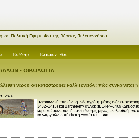
ές
Εκδότης
Επικοινωνία
ΑΛΛΟΝ - ΟΙΚΟΛΟΓΙΑ
έλλειψη νερού και καταστροφές καλλιεργειών: πώς συγκρίνεται η
ουλ 2026
Μεσαιωνική απεικόνιση ενός αγρότη, μέρος ενός εικονογρα
1402–1416) και Barthélemy d'Eyck (fl. 1444–1469) Δημοσιε
κύμα καύσωνα που διαρκεί τέσσερις μήνες, ακολουθούμενο α
καλλιεργειών. Αυτή είναι η Αγγλία του 13ου...