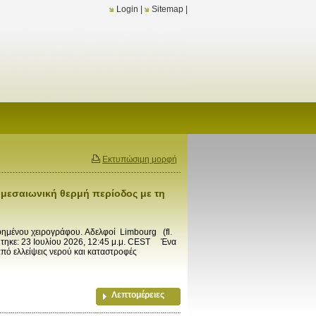
Login
|
Sitemap
|
Εκτυπώσιμη μορφή
 μεσαιωνική θερμή περίοδος με τη
φημένου χειρογράφου. Αδελφοί Limbourg (fl.
ύτηκε: 23 Ιουλίου 2026, 12:45 μ.μ. CEST Ένα
πό ελλείψεις νερού και καταστροφές
Λεπτομέρειες