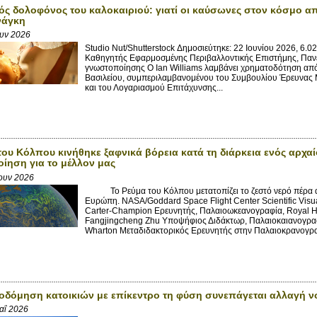
ς δολοφόνος του καλοκαιριού: γιατί οι καύσωνες στον κόσμο α
νάγκη
ουν 2026
Studio Nut/Shutterstock Δημοσιεύτηκε: 22 Ιουνίου 2026, 6.0
Καθηγητής Εφαρμοσμένης Περιβαλλοντικής Επιστήμης, Παν
γνωστοποίησης Ο Ian Williams λαμβάνει χρηματοδότηση απ
Βασιλείου, συμπεριλαμβανομένου του Συμβουλίου Έρευνας
και του Λογαριασμού Επιτάχυνσης...
του Κόλπου κινήθηκε ξαφνικά βόρεια κατά τη διάρκεια ενός αρχαί
ίηση για το μέλλον μας
Ιουν 2026
Το Ρεύμα του Κόλπου μετατοπίζει το ζεστό νερό πέρα ​​α
Ευρώπη. NASA/Goddard Space Flight Center Scientific Visua
Carter-Champion Ερευνητής, Παλαιοωκεανογραφία, Royal H
Fangjingcheng Zhu Υποψήφιος Διδάκτωρ, Παλαιοκαιανογρα
Wharton Μεταδιδακτορικός Ερευνητής στην Παλαιοκρανογρα
ικοδόμηση κατοικιών με επίκεντρο τη φύση συνεπάγεται αλλαγή 
αΐ 2026