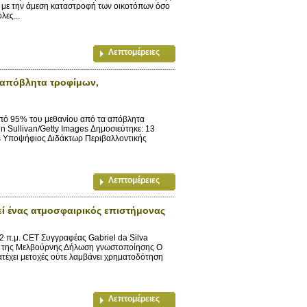
ο με την άμεση καταστροφή των οικοτόπων όσο
λες...
Λεπτομέρειες
 απόβλητα τροφίμων,
πό 95% του μεθανίου από τα απόβλητα
n Sullivan/Getty Images Δημοσιεύτηκε: 13
s Υποψήφιος Διδάκτωρ Περιβαλλοντικής
Λεπτομέρειες
εί ένας ατμοσφαιρικός επιστήμονας
 π.μ. CET Συγγραφέας Gabriel da Silva
ο της Μελβούρνης Δήλωση γνωστοποίησης Ο
κατέχει μετοχές ούτε λαμβάνει χρηματοδότηση
Λεπτομέρειες