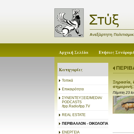
Αρχική Σελίδα
Ετήσιες Συνδρομ
ΠΕΡΙΒ
Κατηγορίες
Τοπικά
Ξηρασία, 
σημερινή;
Επικαιρότητα
Πέμπτη 23 Ι
ΣΥΝΕΝΤΕΥΞΕΙΣ/MEDIA/
PODCASTS
/tpp.Radio/tpp.TV
REAL ESTATE
ΠΕΡΙΒΑΛΛΟΝ - ΟΙΚΟΛΟΓΙΑ
ΕΝΕΡΓΕΙΑ