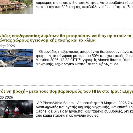
παρακμής της τοπικής βιοποικιλότητας. Αυτό συμβαίνει τόσ
και από την υποβάθμιση της περιβαλλοντικής ποιότητας. Σε ό
νάδες επεξεργασίας λυμάτων θα μπορούσαν να διαχειριστούν τα
ώντας χώρους υγειονομικής ταφής και το κλίμα
Μαρ 2026
Οι μονάδες επεξεργασίας μπορούν να δεσμεύσουν πάνω α
τροφίμων, σε σύγκριση με περίπου 50% στις χωματερές. Justi
Μαρτίου 2026, 13:33 CET Συγγραφείς Ahmed Ibrahim Yunu
Μηχανικής, Τεχνολογικό Ινστιτούτο της Τζόρτζια Joe...
η «όξινη βροχή» μετά τους βομβαρδισμούς των ΗΠΑ στο Ιράν; Εξηγ
αρ 2026
AP Photo/Vahid Salemi Δημοσιεύτηκε: 9 Μαρτίου 2026 2:42
Αναπληρωτής Καθηγητής Χημικής Μηχανικής, Πανεπιστήμι
Gabriel da Silva δεν εργάζεται, δεν παρέχει συμβουλές, δεν 
από καμία εταιρεία ή οργανισμό που θα...