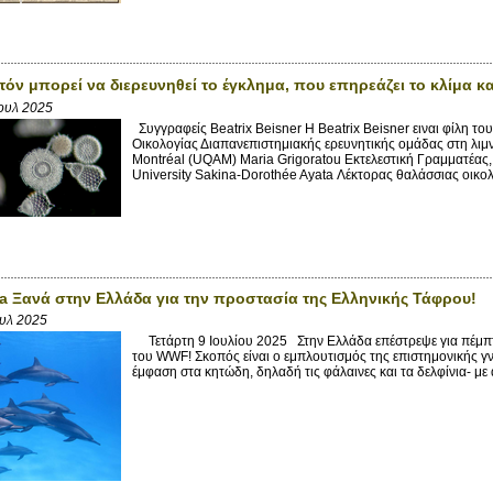
τόν μπορεί να διερευνηθεί το έγκλημα, που επηρεάζει το κλίμα κ
Ιουλ 2025
Συγγραφείς Beatrix Beisner Η Beatrix Beisner ειναι φίλη τ
Οικολογίας Διαπανεπιστημιακής ερευνητικής ομάδας στη λιμ
Montréal (UQAM) Maria Grigoratou Εκτελεστική Γραμματέα
University Sakina-Dorothée Ayata Λέκτορας θαλάσσιας οικολ
a Ξανά στην Ελλάδα για την προστασία της Ελληνικής Τάφρου!
ουλ 2025
Τετάρτη 9 Ιουλίου 2025 Στην Ελλάδα επέστρεψε για πέμπτ
του WWF! Σκοπός είναι ο εμπλουτισμός της επιστημονικής γν
έμφαση στα κητώδη, δηλαδή τις φάλαινες και τα δελφίνια- με 