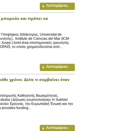
Λεπτομέρειες
ς μπορούν και πρέπει να
 Υποψήφιος διδάκτορας, Universitat de
υνητής)., Instituto de Ciencias del Mar (ICM-
osep Lloret είναι επιστημονικός ερευνητής
OPAÍS, το οποίο χρηματοδοτείται από...
Λεπτομέρειες
ε χρόνο. Δείτε τι συμβαίνει όταν
απληρωτής Καθηγητής Βιωσιμότητας,
Australia ) Δήλωση γνωστοποίησης Η Sukhbir
ούλιο Έρευνας, την Ευρωπαϊκή Ένωση και την
 provides funding...
Λεπτομέρειες