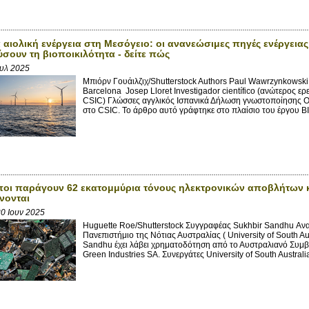
 αιολική ενέργεια στη Μεσόγειο: οι ανανεώσιμες πηγές ενέργεια
σουν τη βιοποικιλότητα - δείτε πώς
ουλ 2025
Μπιόρν Γουάιλζιχ/Shutterstock Authors Paul Wawrzynkowski
Barcelona Josep Lloret Investigador científico (ανώτερος ερε
CSIC) Γλώσσες αγγλικός Ισπανικά Δήλωση γνωστοποίησης Ο J
στο CSIC. Το άρθρο αυτό γράφτηκε στο πλαίσιο του έργου BI
οι παράγουν 62 εκατομμύρια τόνους ηλεκτρονικών αποβλήτων κάθ
νονται
0 Ιουν 2025
Huguette Roe/Shutterstock Συγγραφέας Sukhbir Sandhu Αν
Πανεπιστήμιο της Νότιας Αυστραλίας ( University of South 
Sandhu έχει λάβει χρηματοδότηση από το Αυστραλιανό Συμβ
Green Industries SA. Συνεργάτες University of South Australia