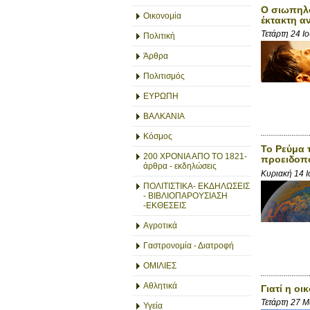
Ο σιωπηλό
Οικονομία
έκτακτη α
Τετάρτη 24 Ι
Πολιτική
Άρθρα
Πολιτισμός
ΕΥΡΩΠΗ
ΒΑΛΚΑΝΙΑ
Κόσμος
Το Ρεύμα 
200 ΧΡΟΝΙΑ ΑΠΟ ΤΟ 1821-
προειδοπο
άρθρα - εκδηλώσεις
Κυριακή 14 
ΠΟΛΙΤΙΣΤΙΚΑ- ΕΚΔΗΛΩΣΕΙΣ
- ΒΙΒΛΙΟΠΑΡΟΥΣΙΑΣΗ
-ΕΚΘΕΣΕΙΣ
Αγροτικά
Γαστρονομία - Διατροφή
ΟΜΙΛΙΕΣ
Αθλητικά
Γιατί η ο
Τετάρτη 27 Μ
Υγεία