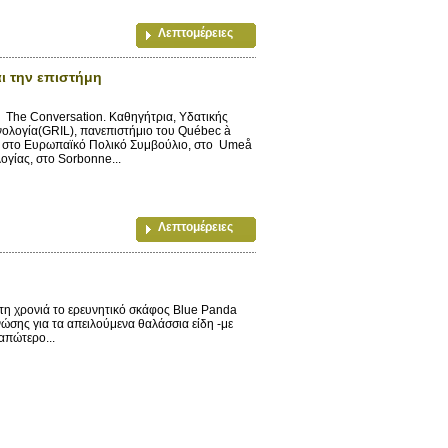
Λεπτομέρειες
αι την επιστήμη
ου The Conversation. Καθηγήτρια, Υδατικής
νολογία(GRIL), πανεπιστήμιο του Québec à
ς, στο Ευρωπαϊκό Πολικό Συμβούλιο, στο Umeå
ογίας, στο Sorbonne...
Λεπτομέρειες
η χρονιά το ερευνητικό σκάφος Blue Panda
ώσης για τα απειλούμενα θαλάσσια είδη -με
απώτερο...