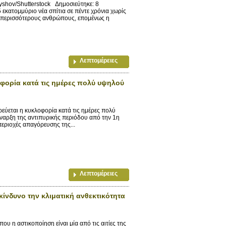
myshov/Shutterstock Δημοσιεύτηκε: 8
εκατομμύριο νέα σπίτια σε πέντε χρόνια χωρίς
υς περισσότερους ανθρώπους, επομένως η
Λεπτομέρειες
οφορία κατά τις ημέρες πολύ υψηλού
εύεται η κυκλοφορία κατά τις ημέρες πολύ
αρξη της αντιπυρικής περιόδου από την 1η
περιοχές απαγόρευσης της...
Λεπτομέρειες
κίνδυνο την κλιματική ανθεκτικότητα
υ η αστικοποίηση είναι μία από τις αιτίες της