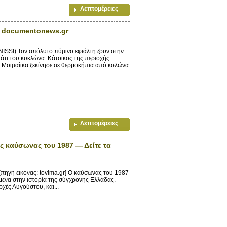
Λεπτομέρειες
ο documentonews.gr
SI) Τον απόλυτο πύρινο εφιάλτη ζουν στην
μάτι του κυκλώνα. Κάτοικος της περιοχής
ή Μοιραίικα ξεκίνησε σε θερμοκήπια από κολώνα
Λεπτομέρειες
ς καύσωνας του 1987 — Δείτε τα
γή εικόνας: tovima.gr] Ο καύσωνας του 1987
όμενα στην ιστορία της σύγχρονης Ελλάδας.
ρχές Αυγούστου, και...