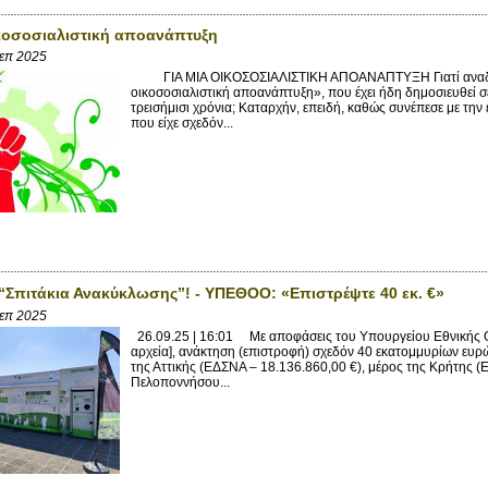
ικοσοσιαλιστική αποανάπτυξη
Σεπ 2025
ΓΙΑ ΜΙΑ ΟΙΚΟΣΟΣΙΑΛΙΣΤΙΚΗ ΑΠΟΑΝΑΠΤΥΞΗ Γιατί αναδημο
οικοσοσιαλιστική αποανάπτυξη», που έχει ήδη δημοσιευθεί 
τρεισήμισι χρόνια; Καταρχήν, επειδή, καθώς συνέπεσε με την
που είχε σχεδόν...
“Σπιτάκια Ανακύκλωσης”! - ΥΠΕΘΟΟ: «Επιστρέψτε 40 εκ. €»
Σεπ 2025
26.09.25 | 16:01 Mε αποφάσεις του Υπουργείου Εθνικής Ο
αρχεία], ανάκτηση (επιστροφή) σχεδόν 40 εκατομμυρίων ευρ
της Αττικής (ΕΔΣΝΑ – 18.136.860,00 €), μέρος της Κρήτης (
Πελοποννήσου...