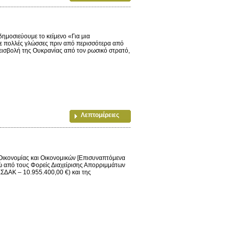
σιεύουμε το κείμενο «Για μια
σε πολλές γλώσσες πριν από περισσότερα από
 εισβολή της Ουκρανίας από τον ρωσικό στρατό,
Λεπτομέρειες
ικονομίας και Οικονομικών [Επισυναπτόμενα
ώ από τους Φορείς Διαχείρισης Απορριμμάτων
ΕΣΔΑΚ – 10.955.400,00 €) και της