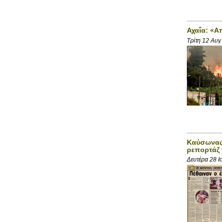
Αχαΐα: «Α
Τρίτη 12 Αυγ
Καύσωνας 
ρεπορτάζ 
Δευτέρα 28 Ι