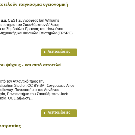
ποτελούν παγκόσμια υγειονομική
2 μ.μ. CEST Συγγραφέας Ian Williams
επιστήμιο του Σαουθάμπτον Δήλωση
ό τα Συμβούλια Έρευνας του Ηνωμένου
 Μηχανικής και Φυσικών Επιστημών (EPSRC)
Λεπτομέρειες
ου ψύχους - και αυτό αποτελεί
πό τον Ατλαντικό προς την
lization Studio , CC BY-SA Συγγραφείς Alice
olloway, Πανεπιστήμιο του Λονδίνου
φία, Πανεπιστήμιο του Σαουθάμπτον Jack
φία, UCL Δήλωση...
Λεπτομέρειες
νοοτροπίας