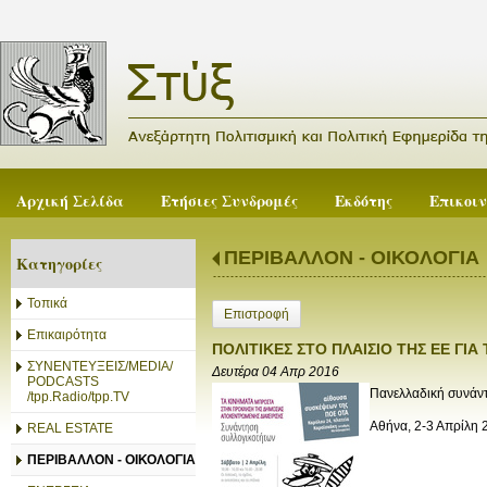
Αρχική Σελίδα
Ετήσιες Συνδρομές
Εκδότης
Επικοι
ΠΕΡΙΒΑΛΛΟΝ - ΟΙΚΟΛΟΓΙΑ
Κατηγορίες
Τοπικά
Επιστροφή
Επικαιρότητα
ΠΟΛΙΤΙΚΕΣ ΣΤΟ ΠΛΑΙΣΙΟ ΤΗΣ ΕΕ ΓΙ
ΣΥΝΕΝΤΕΥΞΕΙΣ/MEDIA/
Δευτέρα 04 Απρ 2016
PODCASTS
Πανελλαδική συνάντ
/tpp.Radio/tpp.TV
Αθήνα, 2-3 Απρίλη
REAL ESTATE
ΠΕΡΙΒΑΛΛΟΝ - ΟΙΚΟΛΟΓΙΑ