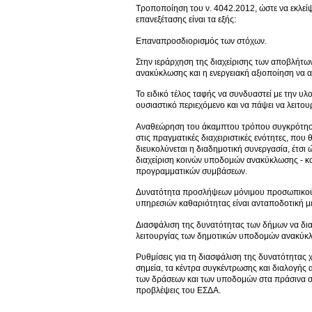
Τροποποίηση του ν. 4042.2012, ώστε να εκλείψε
επανεξέτασης είναι τα εξής:
Επαναπροσδιορισμός των στόχων.
Στην ιεράρχηση της διαχείρισης των αποβλήτω
ανακύκλωσης και η ενεργειακή αξιοποίηση να 
Το ειδικό τέλος ταφής να συνδυαστεί με την υ
ουσιαστικό περιεχόμενο και να πάψει να λειτο
Αναθεώρηση του άκαμπτου τρόπου συγκρότησης 
στις πραγματικές διαχειριστικές ενότητες, που
διευκολύνεται η διαδημοτική συνεργασία, έτσ
διαχείριση κοινών υποδομών ανακύκλωσης - κο
προγραμματικών συμβάσεων.
Δυνατότητα προσλήψεων μόνιμου προσωπικού στ
υπηρεσιών καθαριότητας είναι ανταποδοτική μ
Διασφάλιση της δυνατότητας των δήμων να διακ
λειτουργίας των δημοτικών υποδομών ανακύκ
Ρυθμίσεις για τη διασφάλιση της δυνατότητας
σημεία, τα κέντρα συγκέντρωσης και διαλογής
των δράσεων και των υποδομών στα πράσινα ση
προβλέψεις του ΕΣΔΑ.