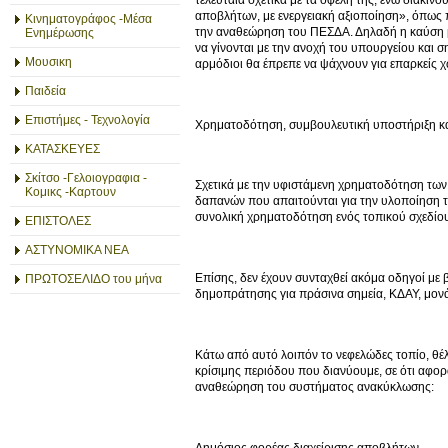
αποβλήτων, με ενεργειακή αξιοποίηση», όπως 
Κινηματογράφος -Μέσα
την αναθεώρηση του ΠΕΣΔΑ. Δηλαδή η καύση μπ
Ενημέρωσης
να γίνονται με την ανοχή του υπουργείου και 
Μουσικη
αρμόδιοι θα έπρεπε να ψάχνουν για επαρκείς χ
Παιδεία
Επιστήμες - Τεχνολογία
Χρηματοδότηση, συμβουλευτική υποστήριξη και
ΚΑΤΑΣΚΕΥΕΣ
Σκίτσο -Γελοιογραφια -
Σχετικά με την υφιστάμενη χρηματοδότηση των 
Κομικς -Καρτουν
δαπανών που απαιτούνται για την υλοποίηση τ
συνολική χρηματοδότηση ενός τοπικού σχεδίο
ΕΠΙΣΤΟΛΕΣ
ΑΣΤΥΝΟΜΙΚΑ ΝΕΑ
Επίσης, δεν έχουν συνταχθεί ακόμα οδηγοί με β
ΠΡΩΤΟΣΕΛΙΔΟ του μήνα
δημοπράτησης για πράσινα σημεία, ΚΔΑΥ, μονά
Κάτω από αυτό λοιπόν το νεφελώδες τοπίο, θέλο
κρίσιμης περιόδου που διανύουμε, σε ότι αφορ
αναθεώρηση του συστήματος ανακύκλωσης:
Δημόσιος φορέας διαχείρισης αποβλήτων