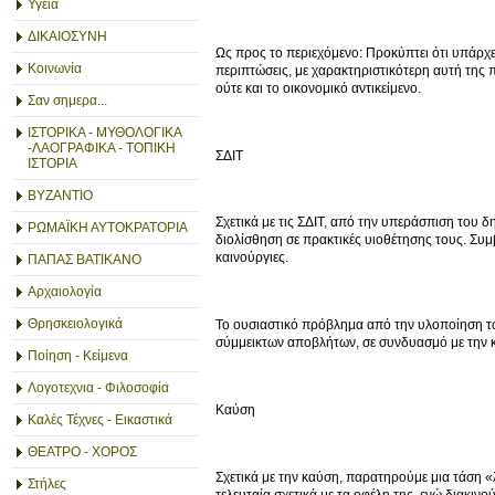
Υγεία
ΔΙΚΑΙΟΣΥΝΗ
Ως προς το περιεχόμενο: Προκύπτει ότι υπάρχ
Κοινωνία
περιπτώσεις, με χαρακτηριστικότερη αυτή της 
ούτε και το οικονομικό αντικείμενο.
Σαν σημερα...
ΙΣΤΟΡΙΚΑ - ΜΥΘΟΛΟΓΙΚΑ
-ΛΑΟΓΡΑΦΙΚΑ - ΤΟΠΙΚΗ
ΣΔΙΤ
ΙΣΤΟΡΙΑ
ΒΥΖΑΝΤΙΟ
Σχετικά με τις ΣΔΙΤ, από την υπεράσπιση του δ
ΡΩΜΑΪΚΗ ΑΥΤΟΚΡΑΤΟΡΙΑ
διολίσθηση σε πρακτικές υιοθέτησης τους. Συμβ
καινούργιες.
ΠΑΠΑΣ ΒΑΤΙΚΑΝΟ
Αρχαιολογία
Θρησκειολογικά
Το ουσιαστικό πρόβλημα από την υλοποίηση των
σύμμεικτων αποβλήτων, σε συνδυασμό με την 
Ποίηση - Κείμενα
Λογοτεχνια - Φιλοσοφία
Καύση
Καλές Τέχνες - Εικαστικά
ΘΕΑΤΡΟ - ΧΟΡΟΣ
Σχετικά με την καύση, παρατηρούμε μια τάση «
Στήλες
τελευταία σχετικά με τα οφέλη της, ενώ διακιν