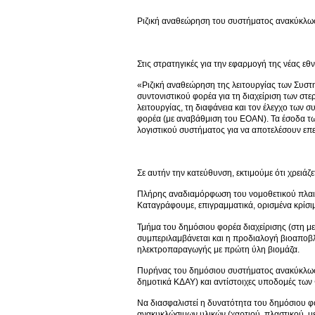
Ριζική αναθεώρηση του συστήματος ανακύκλω
Στις στρατηγικές για την εφαρμογή της νέας ε
«Ριζική αναθεώρηση της λειτουργίας των Συστη
συντονιστικού φορέα για τη διαχείριση των στ
λειτουργίας, τη διαφάνεια και τον έλεγχο των σ
φορέα (με αναβάθμιση του ΕΟΑΝ). Τα έσοδα τω
λογιστικού συστήματος για να αποτελέσουν επ
Σε αυτήν την κατεύθυνση, εκτιμούμε ότι χρειάζε
Πλήρης αναδιαμόρφωση του νομοθετικού πλαισί
Καταγράφουμε, επιγραμματικά, ορισμένα κρίσι
Τμήμα του δημόσιου φορέα διαχείρισης (στη μ
συμπεριλαμβάνεται και η προδιαλογή βιοαποβλ
ηλεκτροπαραγωγής με πρώτη ύλη βιομάζα.
Πυρήνας του δημόσιου συστήματος ανακύκλωση
δημοτικά ΚΔΑΥ) και αντίστοιχες υποδομές των 
Να διασφαλιστεί η δυνατότητα του δημόσιου φ
ανακυκλώσιμων υλικών (χαρτιού, πλαστικού, μ