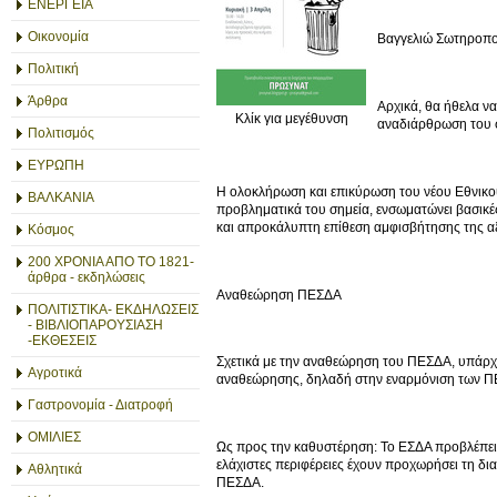
ΕΝΕΡΓΕΙΑ
Οικονομία
Βαγγελιώ Σωτηροπ
Πολιτική
Άρθρα
Αρχικά, θα ήθελα ν
Κλίκ για μεγέθυνση
αναδιάρθρωση του 
Πολιτισμός
ΕΥΡΩΠΗ
Η ολοκλήρωση και επικύρωση του νέου Εθνικού
ΒΑΛΚΑΝΙΑ
προβληματικά του σημεία, ενσωματώνει βασικές 
και απροκάλυπτη επίθεση αμφισβήτησης της αξ
Κόσμος
200 ΧΡΟΝΙΑ ΑΠΟ ΤΟ 1821-
άρθρα - εκδηλώσεις
Αναθεώρηση ΠΕΣΔΑ
ΠΟΛΙΤΙΣΤΙΚΑ- ΕΚΔΗΛΩΣΕΙΣ
- ΒΙΒΛΙΟΠΑΡΟΥΣΙΑΣΗ
-ΕΚΘΕΣΕΙΣ
Σχετικά με την αναθεώρηση του ΠΕΣΔΑ, υπάρχ
Αγροτικά
αναθεώρησης, δηλαδή στην εναρμόνιση των Π
Γαστρονομία - Διατροφή
ΟΜΙΛΙΕΣ
Ως προς την καθυστέρηση: Το ΕΣΔΑ προβλέπει
ελάχιστες περιφέρειες έχουν προχωρήσει τη δ
Αθλητικά
ΠΕΣΔΑ.