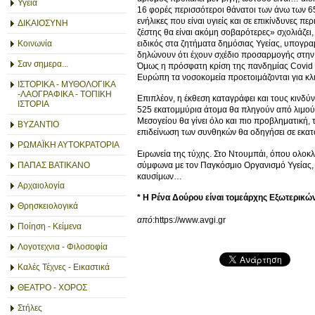
Υγεία
16 φορές περισσότεροι θάνατοι των άνω των 6
ενήλικες που είναι υγιείς και σε επικίνδυνες π
ΔΙΚΑΙΟΣΥΝΗ
ζέστης θα είναι ακόμη σοβαρότερες» σχολιάζει
ειδικός στα ζητήματα δημόσιας Υγείας, υπογρ
Κοινωνία
δηλώνουν ότι έχουν σχέδιο προσαρμογής στην 
Σαν σημερα...
Όμως η πρόσφατη κρίση της πανδημίας Covid μ
Ευρώπη τα νοσοκομεία προετοιμάζονται για κλι
ΙΣΤΟΡΙΚΑ - ΜΥΘΟΛΟΓΙΚΑ
-ΛΑΟΓΡΑΦΙΚΑ - ΤΟΠΙΚΗ
Επιπλέον, η έκθεση καταγράφει και τους κινδύ
ΙΣΤΟΡΙΑ
525 εκατομμύρια άτομα θα πληγούν από λιμούς
Μεσογείου θα γίνει όλο και πιο προβληματική, 
ΒΥΖΑΝΤΙΟ
επιδείνωση των συνθηκών θα οδηγήσει σε εκα
ΡΩΜΑΪΚΗ ΑΥΤΟΚΡΑΤΟΡΙΑ
Ειρωνεία της τύχης. Στο Ντουμπάι, όπου ολοκ
σύμφωνα με τον Παγκόσμιο Οργανισμό Υγείας,
ΠΑΠΑΣ ΒΑΤΙΚΑΝΟ
καυσίμων…
Αρχαιολογία
* Η Ρένα Δούρου είναι τομεάρχης Εξωτερικών
Θρησκειολογικά
από
:https://www.avgi.gr
Ποίηση - Κείμενα
Λογοτεχνια - Φιλοσοφία
Καλές Τέχνες - Εικαστικά
ΘΕΑΤΡΟ - ΧΟΡΟΣ
Στήλες