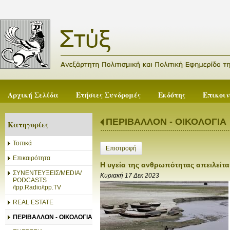
Αρχική Σελίδα
Ετήσιες Συνδρομές
Εκδότης
Επικοι
ΠΕΡΙΒΑΛΛΟΝ - ΟΙΚΟΛΟΓΙΑ
Κατηγορίες
Τοπικά
Επιστροφή
Επικαιρότητα
Η υγεία της ανθρωπότητας απειλείτ
ΣΥΝΕΝΤΕΥΞΕΙΣ/MEDIA/
Κυριακή 17 Δεκ 2023
PODCASTS
/tpp.Radio/tpp.TV
REAL ESTATE
ΠΕΡΙΒΑΛΛΟΝ - ΟΙΚΟΛΟΓΙΑ