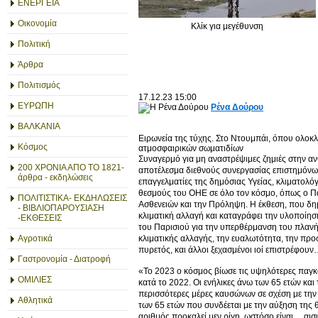
ΕΝΕΡΓΕΙΑ
Οικονομία
Κλίκ για μεγέθυνση
Πολιτική
Άρθρα
Πολιτισμός
17.12.23
15:00
ΕΥΡΩΠΗ
Ρένα Δούρου
ΒΑΛΚΑΝΙΑ
Ειρωνεία της τύχης. Στο Ντουμπάι, όπου ολοκ
Κόσμος
ατμοσφαιρικών σωματιδίων
Συναγερμό για μη αναστρέψιμες ζημιές στην ανθ
200 ΧΡΟΝΙΑ ΑΠΟ ΤΟ 1821-
αποτέλεσμα διεθνούς συνεργασίας επιστημόνων.
άρθρα - εκδηλώσεις
επαγγελματίες της δημόσιας Υγείας, κλιματολόγ
θεσμούς του ΟΗΕ σε όλο τον κόσμο, όπως ο Π
ΠΟΛΙΤΙΣΤΙΚΑ- ΕΚΔΗΛΩΣΕΙΣ
Ασθενειών και την Πρόληψη. Η έκθεση, που δημο
- ΒΙΒΛΙΟΠΑΡΟΥΣΙΑΣΗ
κλιματική αλλαγή και καταγράφει την υλοποίη
-ΕΚΘΕΣΕΙΣ
του Παρισιού για την υπερθέρμανση του πλανήτη
κλιματικής αλλαγής, την ευαλωτότητα, την προσ
Αγροτικά
πυρετός, και άλλοι ξεχασμένοι ιοί επιστρέφου
Γαστρονομία - Διατροφή
«Το 2023 ο κόσμος βίωσε τις υψηλότερες παγκό
ΟΜΙΛΙΕΣ
κατά το 2022. Οι ενήλικες άνω των 65 ετών και
περισσότερες μέρες καυσώνων σε σχέση με την
Αθλητικά
των 65 ετών που συνδέεται με την αύξηση της
αριθμός προκαλεί μεν ρίγη, ωστόσο είναι… αισ