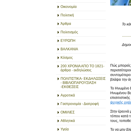
Οικονομία
Πολιτική
Άρθρα
Το κά
Πολιτισμός
ΕΥΡΩΠΗ
Δημοσ
ΒΑΛΚΑΝΙΑ
Κόσμος
Πώς μπορείς 
200 ΧΡΟΝΙΑ ΑΠΟ ΤΟ 1821-
περισσότερου
άρθρα - εκδηλώσεις
συντομότερο 
ΠΟΛΙΤΙΣΤΙΚΑ- ΕΚΔΗΛΩΣΕΙΣ
βλάψει την άγ
- ΒΙΒΛΙΟΠΑΡΟΥΣΙΑΣΗ
-ΕΚΘΕΣΕΙΣ
Το Ηνωμένο Β
Ηνωμένου Βα
Αγροτικά
επισιτιστική
ψυχικής υγεί
Γαστρονομία - Διατροφή
Στην έρευνά 
ΟΜΙΛΙΕΣ
τόπου κατά τ
τους, τοποθε
Αθλητικά
Υγεία
Το να μην βλ