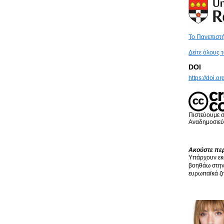
Το Πανεπιστ
Δείτε όλους 
DOI
https://doi.
Πιστεύουμε 
Αναδημοσιεύσ
Ακούστε περ
Υπάρχουν εκα
βοηθάω στην 
ευρωπαϊκά ζ