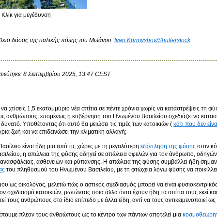
Κλίκ για μεγέθυνση
θετο δάσος της ιταλικής πόλης του Μιλάνου.
Ivan Kurmyshov/Shutterstock
ιεύτηκε: 8 Σεπτεμβρίου 2025, 13:47 CEST
να χτίσεις 1,5 εκατομμύριο νέα σπίτια σε πέντε χρόνια χωρίς να καταστρέψεις τη φύ
ς ανθρώπους, επομένως η κυβέρνηση του Ηνωμένου Βασιλείου σχεδιάζει να κατασκ
δυνατό. Υποθέτοντας ότι αυτό θα μειώσει τις τιμές των κατοικιών (
κάτι που δεν είν
ρια ​​ζωή και να επιδεινώσει την κλιματική αλλαγή;
ασίλειο είναι ήδη μια από τις χώρες με τη μεγαλύτερη
εξάντληση της φύσης
στον κό
σιλείου, η απώλεια της φύσης οδηγεί σε απώλεια οφελών για τον άνθρωπο, οδηγώ
ς ανασφάλειας, ασθενειών και ρύπανσης. Η απώλεια της φύσης συμβάλλει ήδη σημαν
ας
του πληθυσμού του Ηνωμένου Βασιλείου, με τη φτώχεια λόγω φύσης να ποικίλλε
μου ως οικολόγος, μελετώ πώς ο αστικός σχεδιασμός μπορεί να είναι φυσιοκεντρικός.
ον σχεδιασμό κατοικιών, ρωτώντας ποια άλλα όντα έχουν ήδη τα σπίτια τους εκεί 
τεί τους ανθρώπους στο ίδιο επίπεδο με άλλα είδη, αντί να τους αντικειμενοποιεί ω
έπουμε πλέον τους ανθρώπους ως το κέντρο των πάντων αποτελεί μια
κοσμοθεωρητ