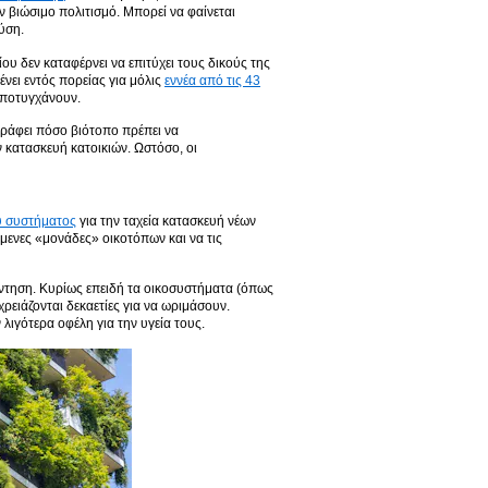
ν βιώσιμο πολιτισμό. Μπορεί να φαίνεται
ύση.
υ δεν καταφέρνει να επιτύχει τους δικούς της
νει εντός πορείας για μόλις
εννέα από τις 43
αποτυγχάνουν.
γράφει πόσο βιότοπο πρέπει να
 κατασκευή κατοικιών. Ωστόσο, οι
ύ συστήματος
για την ταχεία κατασκευή νέων
μενες «μονάδες» οικοτόπων και να τις
άντηση. Κυρίως επειδή τα οικοσυστήματα (όπως
ειάζονται δεκαετίες για να ωριμάσουν.
 λιγότερα οφέλη για την υγεία τους.