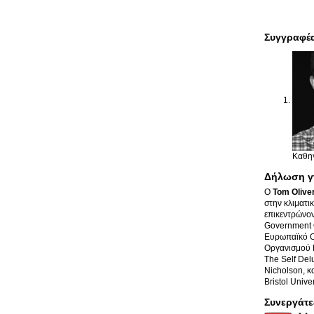
Συγγραφέ
Καθηγ
Δήλωση γ
Ο
Tom Olive
στην κλιματι
επικεντρώνον
Government O
Ευρωπαϊκό Ορ
Οργανισμού Π
The Self Del
Nicholson, κ
Bristol Unive
Συνεργάτε