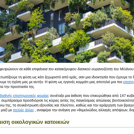
φυτρώνουν σε κάθε επιφάνεια του κατακόρυφου δασικού ουρανοξύστη του Μιλάνου
μετωπίζουμε τη φύση ως κάτι ξεχωριστό από εμάς, σαν μια ιδιοκτησία που έχουμε τ
υμε τη σχέση μας με αυτήν. Η φύση ως εγγενές κομμάτι μας αποτελεί μια πιο
επιστη
ια την προστασία της.
διεθνής επιστημονικός φορέας
συνέταξε μια έκθεση που επικυρώθηκε από 147 κυβ
ο συμπέρασμα προσδιόρισε τις κύριες αιτίες της παγκόσμιας απώλειας βιοποικιλότ
νω της, τη συγκέντρωση εξουσίας και πλούτου, καθώς και την ιεράρχηση των βραχ
 μαζί με
πολλές άλλες
, αναφέρει την ανάγκη για «θεμελιώδεις αλλαγές απόψεων, δ
ιση οικολογικών κατοικιών