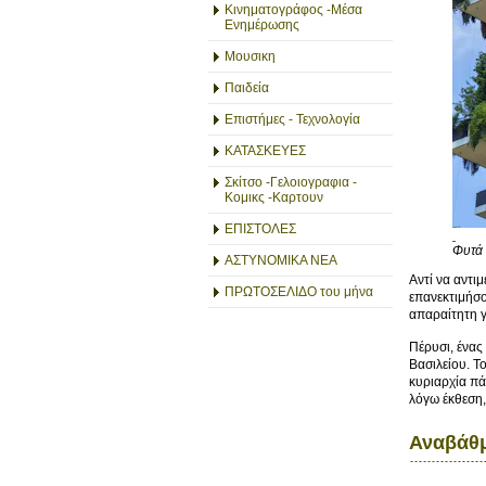
Κινηματογράφος -Μέσα
Ενημέρωσης
Μουσικη
Παιδεία
Επιστήμες - Τεχνολογία
ΚΑΤΑΣΚΕΥΕΣ
Σκίτσο -Γελοιογραφια -
Κομικς -Καρτουν
ΕΠΙΣΤΟΛΕΣ
Φυτά 
ΑΣΤΥΝΟΜΙΚΑ ΝΕΑ
Αντί να αντι
ΠΡΩΤΟΣΕΛΙΔΟ του μήνα
επανεκτιμήσο
απαραίτητη γ
Πέρυσι, ένας
Βασιλείου. Τ
κυριαρχία πά
λόγω έκθεση,
Αναβάθμ