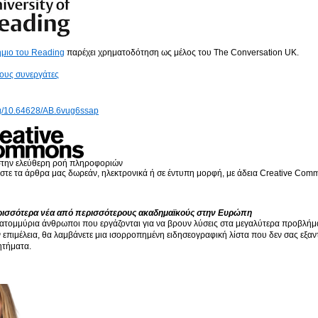
ήμιο του Reading
παρέχει χρηματοδότηση ως μέλος του The Conversation UK.
τους συνεργάτες
org/10.64628/AB.6vug6ssap
στην ελεύθερη ροή πληροφοριών
τε τα άρθρα μας δωρεάν, ηλεκτρονικά ή σε έντυπη μορφή, με άδεια Creative Com
ισσότερα νέα από περισσότερους ακαδημαϊκούς στην Ευρώπη
τομμύρια άνθρωποι που εργάζονται για να βρουν λύσεις στα μεγαλύτερα προβλήματ
επιμέλεια, θα λαμβάνετε μια ισορροπημένη ειδησεογραφική λίστα που δεν σας εξαντλεί
ητήματα.