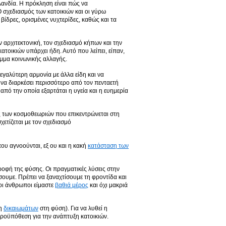
λανδία. Η πρόκληση είναι πώς να
 σχεδιασμός των κατοικιών και οι γύρω
ίδρες, ορισμένες νυχτερίδες, καθώς και τα
 αρχιτεκτονική, τον σχεδιασμό κήπων και την
ατοικιών υπάρχει ήδη. Αυτό που λείπει, είπαν,
αμμα κοινωνικής αλλαγής.
εγαλύτερη αρμονία με άλλα είδη και να
 να διαρκέσει περισσότερο από τον πενταετή
από την οποία εξαρτάται η υγεία και η ευημερία
 των κοσμοθεωριών που επικεντρώνεται στη
χετίζεται με τον σχεδιασμό
που αγνοούνται, εξ ου και η κακή
κατάσταση των
ροφή της φύσης. Οι πραγματικές λύσεις στην
σουμε. Πρέπει να ξαναχτίσουμε τη φροντίδα και
 οι άνθρωποι είμαστε
βαθιά μέρος
και όχι μακριά
ση
δικαιωμάτων
στη φύση). Για να λυθεί η
προϋπόθεση για την ανάπτυξη κατοικιών.