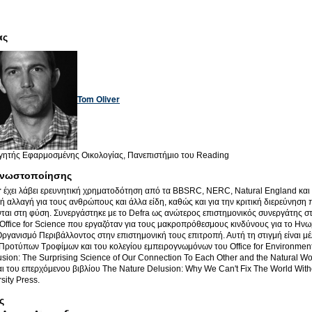
ας
Tom Oliver
ητής Εφαρμοσμένης Οικολογίας, Πανεπιστήμιο του Reading
νωστοποίησης
r
έχει λάβει ερευνητική χρηματοδότηση από τα BBSRC, NERC, Natural England κα
κή αλλαγή για τους ανθρώπους και άλλα είδη, καθώς και για την κριτική διερεύνησ
ται στη φύση. Συνεργάστηκε με το Defra ως ανώτερος επιστημονικός συνεργάτης 
ffice for Science που εργαζόταν για τους μακροπρόθεσμους κινδύνους για το Ηνωμ
γανισμό Περιβάλλοντος στην επιστημονική τους επιτροπή. Αυτή τη στιγμή είναι μ
ροτύπων Τροφίμων και του κολεγίου εμπειρογνωμόνων του Office for Environmenta
usion: The Surprising Science of Our Connection To Each Other and the Natural W
αι του επερχόμενου βιβλίου The Nature Delusion: Why We Can't Fix The World With
rsity Press.
ς