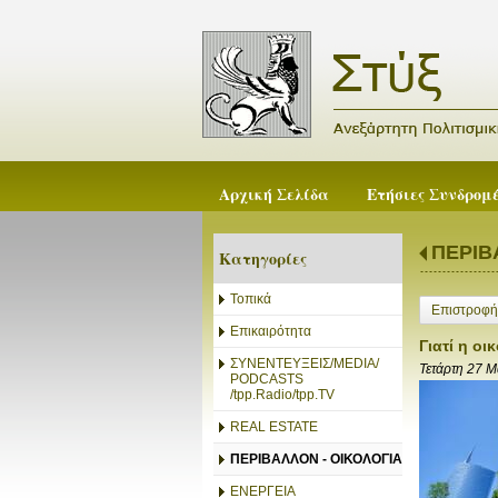
Αρχική Σελίδα
Ετήσιες Συνδρομ
ΠΕΡΙΒ
Κατηγορίες
Τοπικά
Επιστροφή
Επικαιρότητα
Γιατί η ο
ΣΥΝΕΝΤΕΥΞΕΙΣ/MEDIA/
Τετάρτη 27 Μ
PODCASTS
/tpp.Radio/tpp.TV
REAL ESTATE
ΠΕΡΙΒΑΛΛΟΝ - ΟΙΚΟΛΟΓΙΑ
ΕΝΕΡΓΕΙΑ