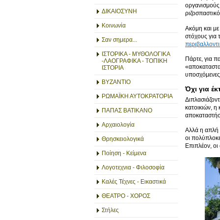
οργανισμούς
ΔΙΚΑΙΟΣΥΝΗ
ριζοσπαστικό
Κοινωνία
Ακόμη και με
στόχους για 
Σαν σημερα...
περιβαλλοντι
ΙΣΤΟΡΙΚΑ - ΜΥΘΟΛΟΓΙΚΑ
Πάρτε, για π
-ΛΑΟΓΡΑΦΙΚΑ - ΤΟΠΙΚΗ
«αποκατασταθ
ΙΣΤΟΡΙΑ
υποσχόμενε
ΒΥΖΑΝΤΙΟ
Όχι για έκ
ΡΩΜΑΪΚΗ ΑΥΤΟΚΡΑΤΟΡΙΑ
Διπλασιάζοντ
κατοικιών, η
ΠΑΠΑΣ ΒΑΤΙΚΑΝΟ
αποκαταστήσ
Αρχαιολογία
Αλλά η απλή 
οι πολύπλοκε
Θρησκειολογικά
Επιπλέον, οι
Ποίηση - Κείμενα
Λογοτεχνια - Φιλοσοφία
Καλές Τέχνες - Εικαστικά
ΘΕΑΤΡΟ - ΧΟΡΟΣ
Στήλες