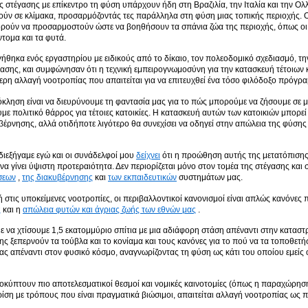
ς στέγασης με επίκεντρο τη φύση υπάρχουν ήδη στη Βραζιλία, την Ιταλία και την Ολ
ύν σε κλίμακα, προσαρμόζοντάς τες παράλληλα στη φύση μιας τοπικής περιοχής. Ο
ρούν να προσαρμοστούν ώστε να βοηθήσουν τα σπάνια ζώα της περιοχής, όπως οι β
ντομα και τα φυτά.
θηκα ενός εργαστηρίου με ειδικούς από το δίκαιο, τον πολεοδομικό σχεδιασμό, την
γασης, και συμφώνησαν ότι η τεχνική εμπειρογνωμοσύνη για την κατασκευή τέτοιων κ
τερη αλλαγή νοοτροπίας που απαιτείται για να επιτευχθεί ένα τόσο φιλόδοξο πρόγρ
κληση είναι να διευρύνουμε τη φαντασία μας για το πώς μπορούμε να ζήσουμε σε μ
με πολιτικό θάρρος για τέτοιες κατοικίες. Η κατασκευή αυτών των κατοικιών μπορεί
βέρνησης, αλλά οτιδήποτε λιγότερο θα συνεχίσει να οδηγεί στην απώλεια της φύσης 
ιεξήγαμε εγώ και οι συνάδελφοί μου
δείχνει
ότι η προώθηση αυτής της μετατόπισης
να γίνει ύψιστη προτεραιότητα. Δεν περιορίζεται μόνο στον τομέα της στέγασης και σ
σεων
,
της διακυβέρνησης
και
των εκπαιδευτικών
συστημάτων μας.
 στις υποκείμενες νοοτροπίες, οι περιβαλλοντικοί κανονισμοί είναι απλώς κανόνες 
ς
και η
απώλεια φυτών και άγριας ζωής των εθνών μας
.
 να χτίσουμε 1,5 εκατομμύριο σπίτια με μια αδιάφορη στάση απέναντι στην καταστ
ης ξεπερνούν τα τούβλα και το κονίαμα και τους κανόνες για το πού να τα τοποθετή
ας απέναντι στον φυσικό κόσμο, αναγνωρίζοντας τη φύση ως κάτι του οποίου εμείς
κύπτουν πιο αποτελεσματικοί θεσμοί και νομικές καινοτομίες (όπως η παραχώρη
ρίση με τρόπους που είναι πραγματικά βιώσιμοι, απαιτείται αλλαγή νοοτροπίας ως 