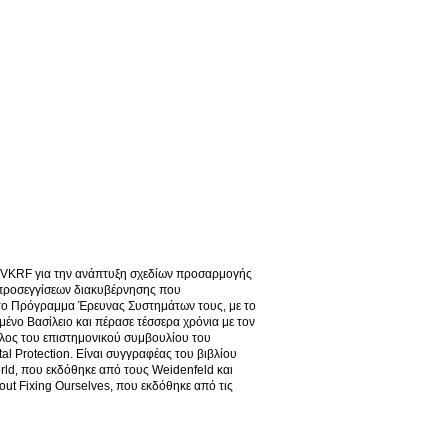
ι VKRF για την ανάπτυξη σχεδίων προσαρμογής
η προσεγγίσεων διακυβέρνησης που
στο Πρόγραμμα Έρευνας Συστημάτων τους, με το
ένο Βασίλειο και πέρασε τέσσερα χρόνια με τον
έλος του επιστημονικού συμβουλίου του
l Protection. Είναι συγγραφέας του βιβλίου
orld, που εκδόθηκε από τους Weidenfeld και
out Fixing Ourselves, που εκδόθηκε από τις