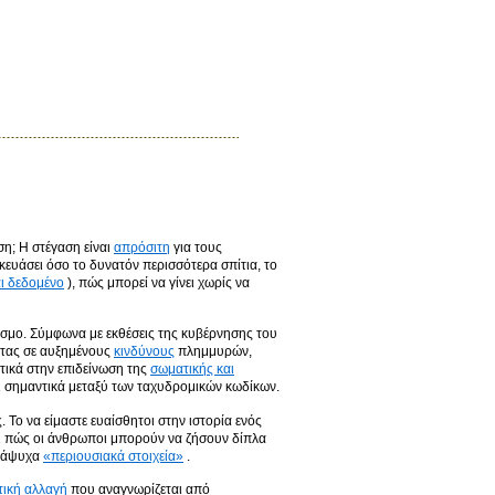
ση; Η στέγαση είναι
απρόσιτη
για τους
ευάσει όσο το δυνατόν περισσότερα σπίτια, το
αι δεδομένο
), πώς μπορεί να γίνει χωρίς να
σμο. Σύμφωνα με εκθέσεις της κυβέρνησης του
ντας σε αυξημένους
κινδύνους
πλημμυρών,
τικά στην επιδείνωση της
σωματικής και
ι σημαντικά μεταξύ των ταχυδρομικών κωδίκων.
 Το να είμαστε ευαίσθητοι στην ιστορία ενός
και πώς οι άνθρωποι μπορούν να ζήσουν δίπλα
ς άψυχα
«περιουσιακά στοιχεία»
.
ική αλλαγή
που αναγνωρίζεται από