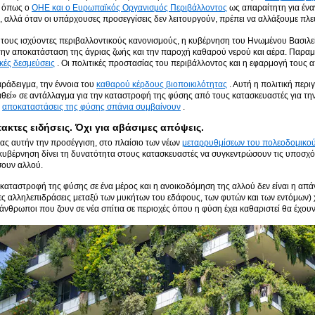
 όπως ο
ΟΗΕ και ο Ευρωπαϊκός Οργανισμός Περιβάλλοντος
ως απαραίτητη για ένα
, αλλά όταν οι υπάρχουσες προσεγγίσεις δεν λειτουργούν, πρέπει να αλλάξουμε πλε
 τους ισχύοντες περιβαλλοντικούς κανονισμούς, η κυβέρνηση του Ηνωμένου Βασιλείο
την αποκατάσταση της άγριας ζωής και την παροχή καθαρού νερού και αέρα. Παραμέ
κές δεσμεύσεις
. Οι πολιτικές προστασίας του περιβάλλοντος και η εφαρμογή τους 
αράδειγμα, την έννοια του
καθαρού κέρδους βιοποικιλότητας
. Αυτή η πολιτική περι
εί» σε αντάλλαγμα για την καταστροφή της φύσης από τους κατασκευαστές για την
ς
αποκαταστάσεις της φύσης σπάνια συμβαίνουν
.
τακτες ειδήσεις. Όχι για αβάσιμες απόψεις.
ας αυτήν την προσέγγιση, στο πλαίσιο των νέων
μεταρρυθμίσεων του πολεοδομικο
 κυβέρνηση δίνει τη δυνατότητα στους κατασκευαστές να συγκεντρώσουν τις υποσχό
ουν αλλού.
καταστροφή της φύσης σε ένα μέρος και η ανοικοδόμηση της αλλού δεν είναι η απ
ς αλληλεπιδράσεις μεταξύ των μυκήτων του εδάφους, των φυτών και των εντόμων) χρ
 άνθρωποι που ζουν σε νέα σπίτια σε περιοχές όπου η φύση έχει καθαριστεί θα έχουν