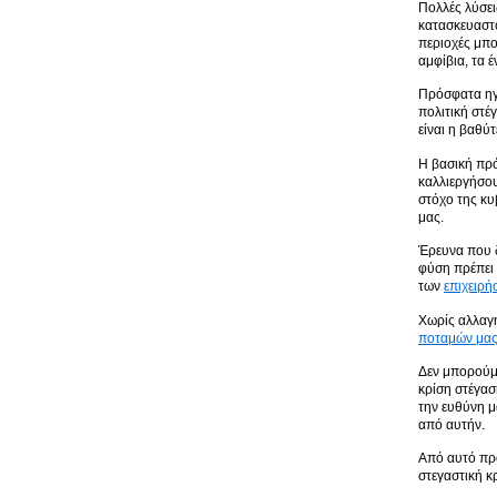
Πολλές λύσει
κατασκευαστο
περιοχές μπο
αμφίβια, τα έ
Πρόσφατα ηγή
πολιτική στέ
είναι η βαθύ
Η βασική πρό
καλλιεργήσου
στόχο της κυ
μας.
Έρευνα που δ
φύση πρέπει 
των
επιχειρή
Χωρίς αλλαγή
ποταμών μα
Δεν μπορούμε
κρίση στέγασ
την ευθύνη μ
από αυτήν.
Από αυτό προ
στεγαστική κ