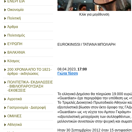
ΕΝΕΡΓΕΙΑ
Οικονομία
Κλίκ για μεγέθυνση
Πολιτική
Άρθρα
Πολιτισμός
ΕΥΡΩΠΗ
EUROKINISSI / ΤΑΤΙΑΝΑ ΜΠΟΛΑΡΗ
ΒΑΛΚΑΝΙΑ
Κόσμος
08.04.2023,
17:00
200 ΧΡΟΝΙΑ ΑΠΟ ΤΟ 1821-
Γιώτα Τέσση
άρθρα - εκδηλώσεις
ΠΟΛΙΤΙΣΤΙΚΑ- ΕΚΔΗΛΩΣΕΙΣ
- ΒΙΒΛΙΟΠΑΡΟΥΣΙΑΣΗ
-ΕΚΘΕΣΕΙΣ
Το ελληνικό Δημόσιο θα πληρώσει 19.000 ευρώ 
«Guardian» έχει περιγράψει την υπόθεση ως «
Αγροτικά
Το Τριμελές Διοικητικό Πρωτοδικείο Αθηνών κα
εξευτελιστικά βίωσαν στον έκτο όροφο της ΓΑ
Γαστρονομία - Διατροφή
«Guardian» ως «η νύχτα του Αμπου Γκράιμπ» σ
ΟΜΙΛΙΕΣ
«εξευτελιστική μεταχείριση των συλληφθέντων,
μελλοντικών συνεπειών στην ψυχική και σωματι
Αθλητικά
Ηταν 30 Σεπτεμβρίου 2012 όταν 15 αντιφασίσ