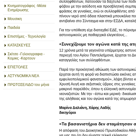
συλληφθέντων, πατούσαν τα δάχτυλα των ποδι
Κινηματογράφος -Μέσα
φόβου με την ασύδοτη και προσβλητική συμπερι
Ενημέρωσης
φράσεις σε γυναίκες, ενώ οι συλληφθέντες από 
πίνουν νερό από άδεια πλαστικά μπουκάλια που 
Μουσικη
αντιβαίνει στο Σύνταγμα και στην ΕΣΔΑ, καταλή
Παιδεία
Για την υπόθεση είχε διαταχθεί ΕΔΕ, το πόρισμ
αστυνομικούς μη πειθαρχικά ελεγκτέους...
Επιστήμες - Τεχνολογία
«Συνεχίζουμε τον αγώνα κατά της α
ΚΑΤΑΣΚΕΥΕΣ
12 χρόνια μετά τα γεγονότα υπέρμετρης αστυν
Σκίτσο -Γελοιογραφια -
περιοχή του Αγίου Παντελεήμονα, έρχεται το Δ
Κομικς -Καρτουν
καταγγελίες των συλληφθέντων.
ΕΠΙΣΤΟΛΕΣ
Παρά την προκλητική αθώωση των αστυνομικών τ
έρχεται αυτή τη φορά να διαπιστώσει εικόνες α
ΑΣΤΥΝΟΜΙΚΑ ΝΕΑ
εμφυλιοπολεμικού φανατισμού», λήψη βίντεο 
Χρυσή Αυγή και σεξιστικές ύβρεις στις γυναίκ
ΠΡΩΤΟΣΕΛΙΔΟ του μήνα
μακρινό παρελθόν, όπου η ελληνική αστυνομί
νεοναζιστών. Με την –έστω και μερική- δικαίω
της αλήθειας και του αγώνα κατά της ατιμωρησί
Μαρίνα Δαλιάνη, Χάρης Λαδής
δικηγόροι
«Τα βασανιστήρια δεν σταμάτησαν σ
Η απόφαση του Διοικητικού Πρωτοδικείου Αθήν
να μας πει ότι δεν είμαστε τελικά ελέφαντες.