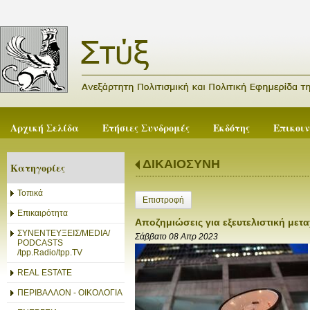
Αρχική Σελίδα
Ετήσιες Συνδρομές
Εκδότης
Επικοι
ΔΙΚΑΙΟΣΥΝΗ
Κατηγορίες
Τοπικά
Επιστροφή
Επικαιρότητα
Αποζημιώσεις για εξευτελιστική μετ
ΣΥΝΕΝΤΕΥΞΕΙΣ/MEDIA/
Σάββατο 08 Απρ 2023
PODCASTS
/tpp.Radio/tpp.TV
REAL ESTATE
ΠΕΡΙΒΑΛΛΟΝ - ΟΙΚΟΛΟΓΙΑ