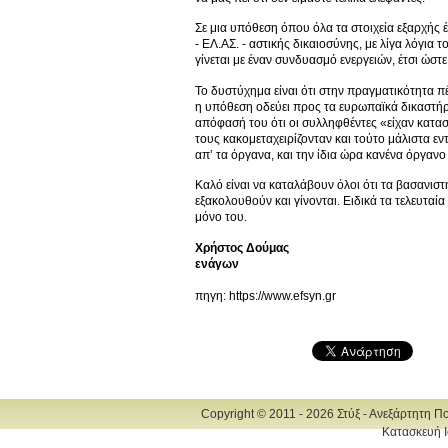
Σε μια υπόθεση όπου όλα τα στοιχεία εξαρχής 
- ΕΛ.ΑΣ. - αστικής δικαιοσύνης, με λίγα λόγια 
γίνεται με έναν συνδυασμό ενεργειών, έτσι ώστ
Το δυστύχημα είναι ότι στην πραγματικότητα π
η υπόθεση οδεύει προς τα ευρωπαϊκά δικαστήρια
απόφασή του ότι οι συλληφθέντες «είχαν κατα
τους κακομεταχειρίζονταν και τούτο μάλιστα ε
απ’ τα όργανα, και την ίδια ώρα κανένα όργανο
Καλό είναι να καταλάβουν όλοι ότι τα βασανισ
εξακολουθούν και γίνονται. Ειδικά τα τελευταί
μόνο του.
Χρήστος Δούμας
ενάγων
πηγη: https://www.efsyn.gr
Copyright © 2011 - 2026 Στύξ - Ανεξάρτητη Π
Κατασκευή Ι