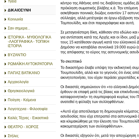
Υγεία
κέντρο της Αθήνας από τις διαβόητες ομάδες Δ
πρόκληση σωματικής βλάβης κ.ά. Την επόμενη 
ΔΙΚΑΙΟΣΥΝΗ
ασκήθηκαν ποινικές διώξεις εναντίον 17 αστυν
σύλληψη, αλλά μετέτρεψε σε έργω εξύβριση τη
Κοινωνία
Τομπουλίδη, και έτσι παραγράφηκε και αυτή.
Σαν σημερα...
Σε μεταγενέστερη δίκη, κάθισαν στο εδώλιο και
ΙΣΤΟΡΙΚΑ - ΜΥΘΟΛΟΓΙΚΑ
για αντίσταση κατά της Αρχής και οι ίδιοι, μαζί
-ΛΑΟΓΡΑΦΙΚΑ - ΤΟΠΙΚΗ
τους 15 κατέθεσαν αγωγή κατά του ελληνικού Δη
ΙΣΤΟΡΙΑ
Δημόσιο να καταβάλει συνολικά 19.000 ευρώ (
της απόφασης το εύρος της αστυνομικής ασυδ
ΒΥΖΑΝΤΙΟ
Το σκεπτικό
ΡΩΜΑΪΚΗ ΑΥΤΟΚΡΑΤΟΡΙΑ
Το δικαστήριο έλαβε υπόψη την εκδικητική σ
Τουμπουλίδη, αλλά και το γεγονός ότι ένας α
ΠΑΠΑΣ ΒΑΤΙΚΑΝΟ
ακινητοποιήσει, του είχαν περάσει χειροπέδες κ
Αρχαιολογία
Οι δικαστές σημειώνουν ότι «το ελληνικό Δημό
Θρησκειολογικά
έρθουν σε επαφή μετά τις βίαιες και επικίνδυ
καταφρονητική» τη συμπεριφορά κυρίως του Πο
Ποίηση - Κείμενα
ανατεθεί η φύλαξη των συλληφθέντων.
Λογοτεχνια - Φιλοσοφία
«Αυτό είχε αποτέλεσμα τη δημιουργία κλίματο
ασυδοσίας που είχε επιτραπεί στα αστυνομικά 
Καλές Τέχνες - Εικαστικά
και κλιμακώθηκε με την έλευση του Τουμπουλί
κακομεταχείριση των συλληφθέντων».
ΘΕΑΤΡΟ - ΧΟΡΟΣ
Οι δικαστές εξηγούν ότι, μετά την αποχώρηση τ
Στήλες