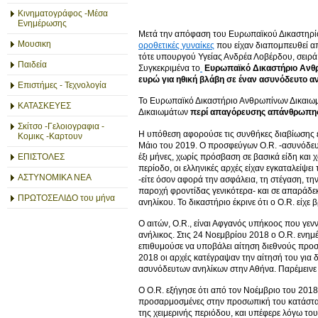
Κινηματογράφος -Μέσα
Ενημέρωσης
Μετά την απόφαση του Ευρωπαϊκού Δικαστηρί
Μουσικη
οροθετικές γυναίκες
που είχαν διαπομπευθεί από
τότε υπουργού Υγείας Ανδρέα Λοβέρδου, σειρά
Παιδεία
Συγκεκριμένα το
Ευρωπαϊκό Δικαστήριο Ανθρ
ευρώ για ηθική βλάβη σε έναν ασυνόδευτο α
Επιστήμες - Τεχνολογία
Το Ευρωπαϊκό Δικαστήριο Ανθρωπίνων Δικαιωμ
ΚΑΤΑΣΚΕΥΕΣ
Δικαιωμάτων
περί απαγόρευσης απάνθρωπης 
Σκίτσο -Γελοιογραφια -
Η υπόθεση αφορούσε τις συνθήκες διαβίωσης 
Κομικς -Καρτουν
Μάιο του 2019. Ο προσφεύγων O.R. -ασυνόδευτος
έξι μήνες, χωρίς πρόσβαση σε βασικά είδη και 
ΕΠΙΣΤΟΛΕΣ
περίοδο, οι ελληνικές αρχές είχαν εγκαταλείψε
ΑΣΤΥΝΟΜΙΚΑ ΝΕΑ
-είτε όσον αφορά την ασφάλεια, τη στέγαση, τη
παροχή φροντίδας γενικότερα- και σε απαράδεκ
ΠΡΩΤΟΣΕΛΙΔΟ του μήνα
ανηλίκου. Το δικαστήριο έκρινε ότι ο O.R. είχ
Ο αιτών, O.R., είναι Αφγανός υπήκοος που γε
ανήλικος. Στις 24 Νοεμβρίου 2018 ο O.R. ενημ
επιθυμούσε να υποβάλει αίτηση διεθνούς προσ
2018 οι αρχές κατέγραψαν την αίτησή του για 
ασυνόδευτων ανηλίκων στην Αθήνα. Παρέμεινε ε
Ο O.R. εξήγησε ότι από τον Νοέμβριο του 201
προσαρμοσμένες στην προσωπική του κατάσταση.
της χειμερινής περιόδου, και υπέφερε λόγω το