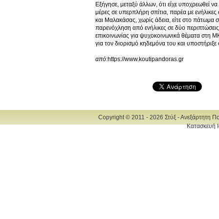
Εξήγησε, μεταξύ άλλων, ότι είχε υποχρεωθεί να 
μέρες σε υπερπλήρη σπίτια, παρέα με ενήλικες 
και Μαλακάσας, χωρίς άδεια, είτε στο πάτωμα σ
παρενόχληση από ενήλικες σε δύο περιπτώσεις 
επικοινωνίας για ψυχοκοινωνικά θέματα στη ΜΚΟ
για τον διορισμό κηδεμόνα του και υποστήριξε
από
:https://www.koutipandoras.gr
Copyright © 2011 - 2026 Στύξ - Ανεξάρτητη Π
Κατασκευή Ι