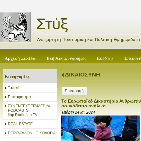
Αρχική Σελίδα
Ετήσιες Συνδρομές
Εκδότης
Επικοι
ΔΙΚΑΙΟΣΥΝΗ
Κατηγορίες
Τοπικά
Επιστροφή
Επικαιρότητα
Το Ευρωπαϊκό Δικαστήριο Ανθρωπίν
ασυνόδευτο ανήλικο
ΣΥΝΕΝΤΕΥΞΕΙΣ/MEDIA/
PODCASTS
Τετάρτη 24 Ιαν 2024
/tpp.Radio/tpp.TV
REAL ESTATE
ΠΕΡΙΒΑΛΛΟΝ - ΟΙΚΟΛΟΓΙΑ