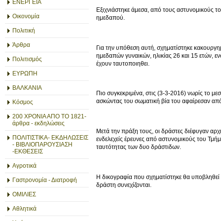
ΕΝΕΡΓΕΙΑ
Εξιχνιάστηκε άμεσα, από τους αστυνομικούς το
Οικονομία
ημεδαπού.
Πολιτική
Άρθρα
Για την υπόθεση αυτή, σχηματίστηκε κακουργη
ημεδαπών γυναικών, ηλικίας 26 και 15 ετών, ε
Πολιτισμός
έχουν ταυτοποιηθει.
ΕΥΡΩΠΗ
ΒΑΛΚΑΝΙΑ
Πιο συγκεκριμένα, στις (3-3-2016) νωρίς το μεσ
ασκώντας του σωματική βία του αφαίρεσαν από
Κόσμος
200 ΧΡΟΝΙΑ ΑΠΟ ΤΟ 1821-
άρθρα - εκδηλώσεις
Μετά την πράξη τους, οι δράστες διέφυγαν αρχι
ΠΟΛΙΤΙΣΤΙΚΑ- ΕΚΔΗΛΩΣΕΙΣ
ενδελεχείς έρευνες από αστυνομικούς του Τμήμ
- ΒΙΒΛΙΟΠΑΡΟΥΣΙΑΣΗ
ταυτότητας των δυο δράστιδων.
-ΕΚΘΕΣΕΙΣ
Αγροτικά
Η δικογραφία που σχηματίστηκε θα υποβληθεί σ
Γαστρονομία - Διατροφή
δράστη συνεχίζονται.
ΟΜΙΛΙΕΣ
Αθλητικά