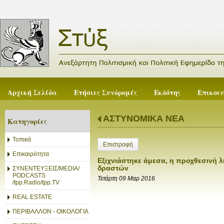
Αρχική Σελίδα
Ετήσιες Συνδρομές
Εκδότης
Επικοι
ΑΣΤΥΝΟΜΙΚΑ ΝΕΑ
Κατηγορίες
Τοπικά
Επιστροφή
Επικαιρότητα
Εξιχνιάστηκε άμεσα, η προχθεσινή λ
δραστών
ΣΥΝΕΝΤΕΥΞΕΙΣ/MEDIA/
PODCASTS
Τετάρτη 09 Μαρ 2016
/tpp.Radio/tpp.TV
REAL ESTATE
ΠΕΡΙΒΑΛΛΟΝ - ΟΙΚΟΛΟΓΙΑ