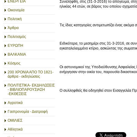
ΕΝΕΡΓΕΙΑ
Συνελήφθη, στις (31-3-2016) το απόγευμα, σ
ηλικίας 44 ετών, σε βάρος του οποίου σχηματ
Οικονομία
Πολιτική
Τις ίδιες κατηγορίες αντιμετωπίζει ένας ακόμα
Άρθρα
Πολιτισμός
Ειδικότερα, το μεσημέρι στις 31-3-2016, σε σ
ΕΥΡΩΠΗ
εγκαταλελειμμένο κτίριο, ασκώντας της σωματικ
ΒΑΛΚΑΝΙΑ
Κόσμος
Οι αστυνομικοί της Υποδιεύθυνσης Ασφαλείας 
ενήργησαν στην οικία του, παρουσία δικαστικού
200 ΧΡΟΝΙΑ ΑΠΟ ΤΟ 1821-
άρθρα - εκδηλώσεις
ΠΟΛΙΤΙΣΤΙΚΑ- ΕΚΔΗΛΩΣΕΙΣ
- ΒΙΒΛΙΟΠΑΡΟΥΣΙΑΣΗ
Ο συλληφθείς θα οδηγηθεί στον Εισαγγελέα Πρω
-ΕΚΘΕΣΕΙΣ
Αγροτικά
Γαστρονομία - Διατροφή
ΟΜΙΛΙΕΣ
Αθλητικά