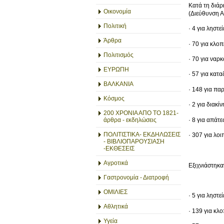
Κατά τη διάρ
Οικονομία
(Διεύθυνση Α
Πολιτική
· 4 για ληστεί
Άρθρα
· 70 για κλοπ
Πολιτισμός
· 70 για ναρ
ΕΥΡΩΠΗ
· 57 για κατ
ΒΑΛΚΑΝΙΑ
· 148 για π
Κόσμος
· 2 για διακ
200 ΧΡΟΝΙΑ ΑΠΟ ΤΟ 1821-
· 8 για απάτε
άρθρα - εκδηλώσεις
ΠΟΛΙΤΙΣΤΙΚΑ- ΕΚΔΗΛΩΣΕΙΣ
· 307 για λο
- ΒΙΒΛΙΟΠΑΡΟΥΣΙΑΣΗ
-ΕΚΘΕΣΕΙΣ
Αγροτικά
Εξιχνιάστηκα
Γαστρονομία - Διατροφή
ΟΜΙΛΙΕΣ
· 5 για ληστεί
Αθλητικά
· 139 για κλ
Υγεία