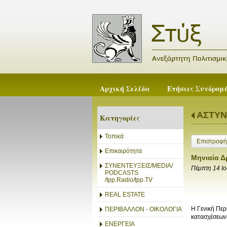
Αρχική Σελίδα
Ετήσιες Συνδρομ
ΑΣΤΥΝ
Κατηγορίες
Τοπικά
Επιστροφή
Επικαιρότητα
Μηνιαία Δ
ΣΥΝΕΝΤΕΥΞΕΙΣ/MEDIA/
Πέμπτη 14 Ι
PODCASTS
/tpp.Radio/tpp.TV
REAL ESTATE
Η Γενική Περ
ΠΕΡΙΒΑΛΛΟΝ - ΟΙΚΟΛΟΓΙΑ
κατασχέσεων 
ΕΝΕΡΓΕΙΑ