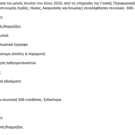
κεια του μηνός Ιουνίου του έτους 2016, από τις υπηρεσίες της Γενικής Περιφερεια
στυνομίας Αχαΐας, Ηλείας, Ακαρνανίας και Αιτωλίας) συνελήφθησαν συνολικά - 666- 
ες
ές/διαρρήξεις
κωτικά
αδιωκτικά έγγραφα
αράνομη είσοδος & παραμονή
ίνηση λαθρομεταναστών
ς
ιπά αδικήματα
ν συνολικά 368 υποθέσεις. Ειδικότερα:
ες
οπές/διαρρήξεις