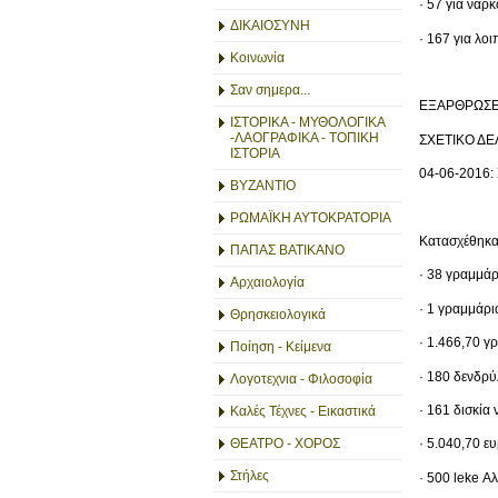
· 57 για ναρ
ΔΙΚΑΙΟΣΥΝΗ
· 167 για λο
Κοινωνία
Σαν σημερα...
ΕΞΑΡΘΡΩΣΕ
ΙΣΤΟΡΙΚΑ - ΜΥΘΟΛΟΓΙΚΑ
-ΛΑΟΓΡΑΦΙΚΑ - ΤΟΠΙΚΗ
ΣΧΕΤΙΚΟ ΔΕΛ
ΙΣΤΟΡΙΑ
04-06-2016: 
ΒΥΖΑΝΤΙΟ
ΡΩΜΑΪΚΗ ΑΥΤΟΚΡΑΤΟΡΙΑ
Κατασχέθηκαν
ΠΑΠΑΣ ΒΑΤΙΚΑΝΟ
· 38 γραμμά
Αρχαιολογία
· 1 γραμμάρι
Θρησκειολογικά
· 1.466,70 γ
Ποίηση - Κείμενα
· 180 δενδρύ
Λογοτεχνια - Φιλοσοφία
· 161 δισκία
Καλές Τέχνες - Εικαστικά
ΘΕΑΤΡΟ - ΧΟΡΟΣ
· 5.040,70 ε
Στήλες
· 500 leke Α