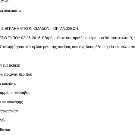
κωτικά
ιπά αδικήματα
ΙΣ ΕΓΚΛΗΜΑΤΙΚΩΝ ΟΜΑΔΩΝ – ΟΡΓΑΝΩΣΕΩΝ
ΤΙΟ ΤΥΠΟΥ 02-06-2016: Εξαρθρώθηκε πενταμελής σπείρα που διέπραττε κλοπές σ
Συνελήφθησαν ακόμη δύο μέλη της σπείρας που είχε διαπράξει σωρεία κλοπών στ
 ενδεικτικά:
ρια ηρωίνης περίπου
α κοκαΐνης
ραμμάρια κάνναβης
λλια κάνναβης
 ναρκωτικών
υρώ
λβανίας