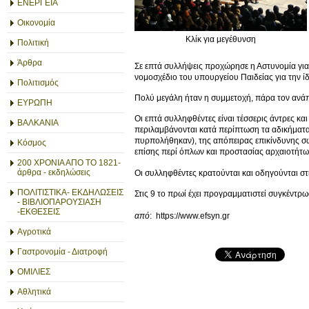
ΕΝΕΡΓΕΙΑ
Οικονομία
Κλίκ για μεγέθυνση
Πολιτική
Άρθρα
Σε επτά συλλήψεις προχώρησε η Αστυνομία για 
νομοσχέδιο του υπουργείου Παιδείας για την ί
Πολιτισμός
Πολύ μεγάλη ήταν η συμμετοχή, πάρα τον ανάπο
ΕΥΡΩΠΗ
Οι επτά συλληφθέντες είναι τέσσερις άντρες κα
ΒΑΛΚΑΝΙΑ
περιλαμβάνονται κατά περίπτωση τα αδικήματα
πυρπολήθηκαν), της απόπειρας επικίνδυνης σω
Κόσμος
επίσης περί όπλων και προστασίας αρχαιοτήτω
200 ΧΡΟΝΙΑ ΑΠΟ ΤΟ 1821-
άρθρα - εκδηλώσεις
Οι συλληφθέντες κρατούνται και οδηγούνται στ
ΠΟΛΙΤΙΣΤΙΚΑ- ΕΚΔΗΛΩΣΕΙΣ
Στις 9 το πρωί έχει προγραμματιστεί συγκέντρ
- ΒΙΒΛΙΟΠΑΡΟΥΣΙΑΣΗ
-ΕΚΘΕΣΕΙΣ
από
: https://www.efsyn.gr
Αγροτικά
Γαστρονομία - Διατροφή
ΟΜΙΛΙΕΣ
Αθλητικά