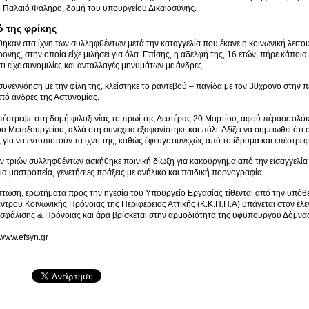
ο Παλαιό Φάληρο, δομή του υπουργείου Δικαιοσύνης.
ό της φρίκης
θηκαν στα ίχνη των συλληφθέντων μετά την καταγγελία που έκανε η κοινωνική λειτ
ρονης, στην οποία είχε μιλήσει για όλα. Επίσης, η αδελφή της, 16 ετών, πήρε κάποι
τι είχε συνομιλίες και ανταλλαγές μηνυμάτων με άνδρες.
υνεννόηση με την φίλη της, κλείστηκε το ραντεβού – παγίδα με τον 30χρονο στην πε
πό άνδρες της Αστυνομίας.
έστρεψε στη δομή φιλοξενίας το πρωί της Δευτέρας 20 Μαρτίου, αφού πέρασε ολόκ
ου Μεταξουργείου, αλλά στη συνέχεια εξαφανίστηκε και πάλι. Αξίζει να σημειωθεί ότι
 για να εντοπιστούν τα ίχνη της, καθώς έφευγε συνεχώς από το ίδρυμα και επέστρεφ
ν τριών συλληφθέντων ασκήθηκε ποινική δίωξη για κακούργημα από την εισαγγελία
ια μαστροπεία, γενετήσιες πράξεις με ανήλικο και παιδική πορνογραφία.
πτωση, ερωτήματα προς την ηγεσία του Υπουργείο Εργασίας τίθενται από την υπόθε
ντρου Κοινωνικής Πρόνοιας της Περιφέρειας Αττικής (Κ.Κ.Π.Π.Α) υπάγεται στον έλε
σφάλισης & Πρόνοιας και άρα βρίσκεται στην αρμοδιότητα της υφυπουργού Δόμνα
/www.efsyn.gr