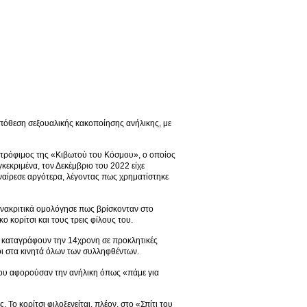
υπόθεση σεξουαλικής κακοποίησης ανήλικης, με
 τρόφιμος της «Κιβωτού του Κόσμου», ο οποίος
κεκριμένα, τον Δεκέμβριο του 2022 είχε
αναίρεσε αργότερα, λέγοντας πως χρηματίστηκε
νακριτικά ομολόγησε πως βρίσκονταν στο
 κορίτσι και τους τρεις φίλους του.
ο καταγράφουν την 14χρονη σε προκλητικές
χοι στα κινητά όλων των συλληφθέντων.
 που αφορούσαν την ανήλικη όπως «πάμε για
Το κορίτσι φιλοξενείται, πλέον, στο «Σπίτι του