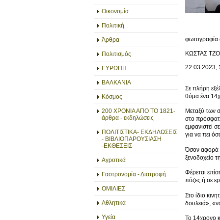
Οικονομία
Πολιτική
φωτογραφία 
Άρθρα
ΚΩΣΤΑΣ ΤΖ
Πολιτισμός
22.03.2023,
ΕΥΡΩΠΗ
ΒΑΛΚΑΝΙΑ
Σε πλήρη εξέ
θύμα ένα 14χ
Κόσμος
200 ΧΡΟΝΙΑ ΑΠΟ ΤΟ 1821-
Μεταξύ των σ
άρθρα - εκδηλώσεις
στο πρόσφατο
εμφανιστεί σ
ΠΟΛΙΤΙΣΤΙΚΑ- ΕΚΔΗΛΩΣΕΙΣ
για να πει όσ
- ΒΙΒΛΙΟΠΑΡΟΥΣΙΑΣΗ
-ΕΚΘΕΣΕΙΣ
Όσον αφορά 
ξενοδοχείο τ
Αγροτικά
Φέρεται επίσ
Γαστρονομία - Διατροφή
πόζες ή σε ε
ΟΜΙΛΙΕΣ
Στο ίδιο κιν
Αθλητικά
δουλειά», «ν
Υγεία
Το 14χρονο κ