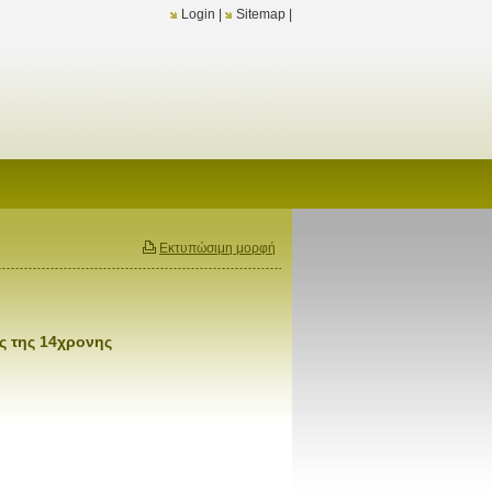
Login
|
Sitemap
|
Εκτυπώσιμη μορφή
ς της 14χρονης