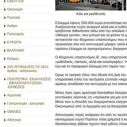
ΕΝΕΡΓΕΙΑ
Οικονομία
Κλίκ για μεγέθυνση
Πολιτική
Ελλειμμα ύψους 500.000 ευρώ εντοπίστηκε στο
Άρθρα
Αναζητούνται τυχόν συνεργοί αλλά και οι ευθύν
κρύβονται πιθανότατα πίσω από την απώλεια 
Πολιτισμός
«Μαύρη τρύπα», που μπορεί και να φτάνει το μ
αυτοκτονία του 40χρονου υπαστυνόμου που επί
ΕΥΡΩΠΗ
προκαλέσει σοκ στο αστυνομικό μέγαρο, αλλά κ
τεράστιο έλλειμμα σε προηγούμενους διαχειριστ
ΒΑΛΚΑΝΙΑ
Ο 40χρονος υπαστυνόμος Β’, που υπηρετούσε σ
Κόσμος
«μεθοδικός, τακτικός, αλλά και εσωστρεφής». 
έχει και το παραμικρό έλλειμμα στο ταμείο του.
200 ΧΡΟΝΙΑ ΑΠΟ ΤΟ 1821-
άρθρα - εκδηλώσεις
Ομως το τραγικό τέλος που έδωσε στη ζωή του
ΠΟΛΙΤΙΣΤΙΚΑ- ΕΚΔΗΛΩΣΕΙΣ
υπηρεσιακό όπλο του αυτόματα χτύπησε «καμπ
- ΒΙΒΛΙΟΠΑΡΟΥΣΙΑΣΗ
αμέσως συνέδεσαν την αυτοχειρία με την οικονο
-ΕΚΘΕΣΕΙΣ
Μόλις λίγες ώρες αργότερα διατάχθηκε διαχει
Αγροτικά
εντυπώσεις λέγοντας ότι «πρόκειται για μια τυ
Μόνο που η σπουδή του διαχειριστικού ελέγχου
Γαστρονομία - Διατροφή
Οικονομικού από το Αρχηγείο για να διενεργήσ
ΟΜΙΛΙΕΣ
Αστυνομικές πηγές ανέφεραν ότι από τις πρώτες
εκατομμύριο ευρώ! Περίπου τόσα χρήματα ή και
Αθλητικά
Θεσσαλονίκης βέβαια τηρούν σιγή ιχθύος όπως 