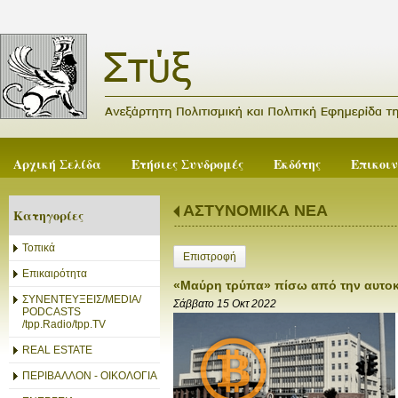
Αρχική Σελίδα
Ετήσιες Συνδρομές
Εκδότης
Επικοι
ΑΣΤΥΝΟΜΙΚΑ ΝΕΑ
Κατηγορίες
Τοπικά
Επιστροφή
Επικαιρότητα
«Μαύρη τρύπα» πίσω από την αυτοκ
ΣΥΝΕΝΤΕΥΞΕΙΣ/MEDIA/
Σάββατο 15 Οκτ 2022
PODCASTS
/tpp.Radio/tpp.TV
REAL ESTATE
ΠΕΡΙΒΑΛΛΟΝ - ΟΙΚΟΛΟΓΙΑ