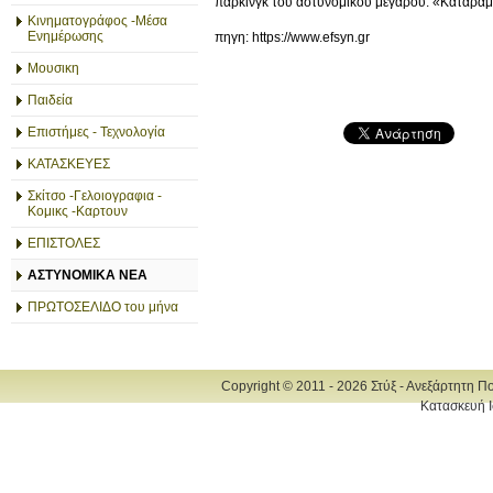
πάρκινγκ του αστυνομικού μεγάρου. «Καταραμ
Κινηματογράφος -Μέσα
Ενημέρωσης
πηγη: https://www.efsyn.gr
Μουσικη
Παιδεία
Επιστήμες - Τεχνολογία
ΚΑΤΑΣΚΕΥΕΣ
Σκίτσο -Γελοιογραφια -
Κομικς -Καρτουν
ΕΠΙΣΤΟΛΕΣ
ΑΣΤΥΝΟΜΙΚΑ ΝΕΑ
ΠΡΩΤΟΣΕΛΙΔΟ του μήνα
Copyright © 2011 - 2026 Στύξ - Ανεξάρτητη Π
Κατασκευή Ι