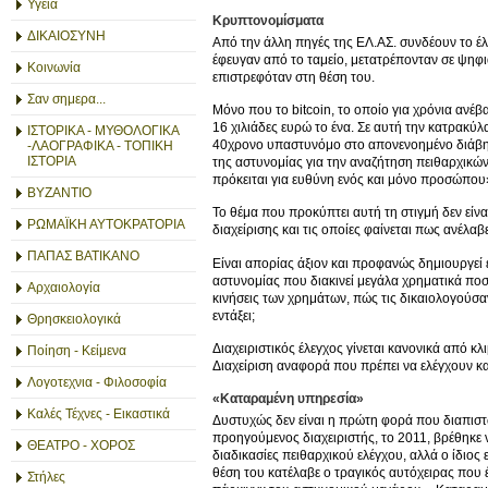
Υγεία
Κρυπτονομίσματα
ΔΙΚΑΙΟΣΥΝΗ
Από την άλλη πηγές της ΕΛ.ΑΣ. συνδέουν το έλλ
έφευγαν από το ταμείο, μετατρέπονταν σε ψηφι
Κοινωνία
επιστρεφόταν στη θέση του.
Σαν σημερα...
Μόνο που το bitcoin, το οποίο για χρόνια ανέβα
16 χιλιάδες ευρώ το ένα. Σε αυτή την κατρακύ
ΙΣΤΟΡΙΚΑ - ΜΥΘΟΛΟΓΙΚΑ
40χρονο υπαστυνόμο στο απονενοημένο διάβημα.
-ΛΑΟΓΡΑΦΙΚΑ - ΤΟΠΙΚΗ
ΙΣΤΟΡΙΑ
της αστυνομίας για την αναζήτηση πειθαρχικώ
πρόκειται για ευθύνη ενός και μόνο προσώπου»
ΒΥΖΑΝΤΙΟ
Το θέμα που προκύπτει αυτή τη στιγμή δεν είν
ΡΩΜΑΪΚΗ ΑΥΤΟΚΡΑΤΟΡΙΑ
διαχείρισης και τις οποίες φαίνεται πως ανέλαβ
ΠΑΠΑΣ ΒΑΤΙΚΑΝΟ
Είναι απορίας άξιον και προφανώς δημιουργεί ε
αστυνομίας που διακινεί μεγάλα χρηματικά ποσά
Αρχαιολογία
κινήσεις των χρημάτων, πώς τις δικαιολογούσα
εντάξει;
Θρησκειολογικά
Διαχειριστικός έλεγχος γίνεται κανονικά από κ
Ποίηση - Κείμενα
Διαχείριση αναφορά που πρέπει να ελέγχουν κ
Λογοτεχνια - Φιλοσοφία
«Καταραμένη υπηρεσία»
Καλές Τέχνες - Εικαστικά
Δυστυχώς δεν είναι η πρώτη φορά που διαπιστώ
προηγούμενος διαχειριστής, το 2011, βρέθηκε
ΘΕΑΤΡΟ - ΧΟΡΟΣ
διαδικασίες πειθαρχικού ελέγχου, αλλά ο ίδιο
θέση του κατέλαβε ο τραγικός αυτόχειρας που 
Στήλες