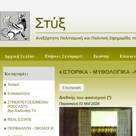
Αρχική Σελίδα
Ετήσιες Συνδρομές
Εκδότης
Επικοι
ΙΣΤΟΡΙΚΑ - ΜΥΘΟΛΟΓΙΚΑ -
Κατηγορίες
Τοπικά
Επιστροφή
Επικαιρότητα
Διεθνής του φασισμού (*)
ΣΥΝΕΝΤΕΥΞΕΙΣ/MEDIA/
Παρασκευή 01 Μαΐ 2026
PODCASTS
/tpp.Radio/tpp.TV
REAL ESTATE
ΠΕΡΙΒΑΛΛΟΝ - ΟΙΚΟΛΟΓΙΑ