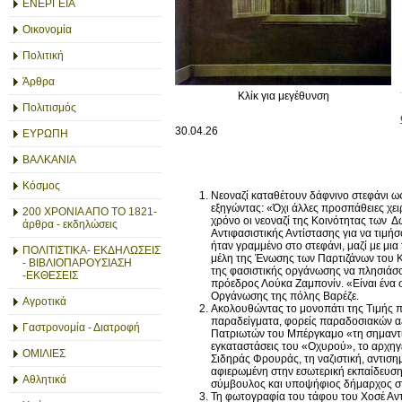
ΕΝΕΡΓΕΙΑ
Οικονομία
Πολιτική
Άρθρα
Κλίκ για μεγέθυνση
Πολιτισμός
30.04.26
ΕΥΡΩΠΗ
ΒΑΛΚΑΝΙΑ
Κόσμος
Νεοναζί καταθέτουν δάφνινο στεφάνι ως
εξηγώντας: «Όχι άλλες προσπάθειες χε
200 ΧΡΟΝΙΑ ΑΠΟ ΤΟ 1821-
χρόνο οι νεοναζί της Κοινότητας των 
άρθρα - εκδηλώσεις
Αντιφασιστικής Αντίστασης για να τιμή
ήταν γραμμένο στο στεφάνι, μαζί με μι
ΠΟΛΙΤΙΣΤΙΚΑ- ΕΚΔΗΛΩΣΕΙΣ
μέλη της Ένωσης των Παρτιζάνων του Κ
- ΒΙΒΛΙΟΠΑΡΟΥΣΙΑΣΗ
της φασιστικής οργάνωσης να πλησιάσου
-ΕΚΘΕΣΕΙΣ
πρόεδρος Λούκα Ζαμπονίν. «Είναι ένα σ
Οργάνωσης της πόλης Βαρέζε.
Αγροτικά
Ακολουθώντας το μονοπάτι της Τιμής πο
παραδείγματα, φορείς παραδοσιακών αξι
Γαστρονομία - Διατροφή
Πατριωτών του Μπέργκαμο «τη σημαντι
εγκαταστάσεις του «Οχυρού», το αρχηγ
ΟΜΙΛΙΕΣ
Σιδηράς Φρουράς, τη ναζιστική, αντιση
αφιερωμένη στην εσωτερική εκπαίδευση 
Αθλητικά
σύμβουλος και υποψήφιος δήμαρχος 
Τη φωτογραφία του τάφου του Χοσέ Αντό