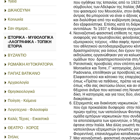
Υγεία
που ηγήθηκε της Ισπανίας από το 1923
σύμβουλος των Αδελφών της Ιταλίας (Μ
ΔΙΚΑΙΟΣΥΝΗ
του φασισμού του Μουσολίνι, στον άνθρ
άντρας θα μπορούσε να είναι ο άξονας 
Κοινωνία
και διαλύθηκε από την κυβέρνηση (κομμ
δεν εξαφανίστηκε. Επίσης κατά τη διάρ
Σαν σημερα...
αντιπάλων. Το 1937 η Φάλαγγα συγχωνε
Νεοναζιστική-φασιστική επίθεση τις πρ
αναφοράς για πρωτοβουλίες φιλοξενίας
ΙΣΤΟΡΙΚΑ - ΜΥΘΟΛΟΓΙΚΑ
εξωτερικούς τοίχους. «Μια σαφής προσπ
-ΛΑΟΓΡΑΦΙΚΑ - ΤΟΠΙΚΗ
του αθλητικού αυτοδιαχειριζόμενου κέ
ΙΣΤΟΡΙΑ
δραστηριότητες για όσους δεν έχουν τη
εκδηλώσεις οργανώθηκαν για να καλωσο
ΒΥΖΑΝΤΙΟ
ομάδων που δραστηριοποιούνται στη 
Ρατσιστικές προσβολές στον επόπτη και
ΡΩΜΑΪΚΗ ΑΥΤΟΚΡΑΤΟΡΙΑ
Monselice και Torre, Γ’ κατηγορίας. Δύ
Padovana, επιτέθηκαν με προσβολές κα
ΠΑΠΑΣ ΒΑΤΙΚΑΝΟ
Ελεφαντοστού και κάτοικο της επαρχίας
όπως «Πρέπει να πεθάνεις, πρέπει να κ
Αρχαιολογία
όπως «Θα σας σκοτώσω όλους και αν σ
66χρονο άνδρα που κατοικεί στη Novent
Θρησκειολογικά
δίκη. Η κατηγορία, και για τους δύο, ε
διακρίσεων.
Ποίηση - Κείμενα
Εξτρεμιστές και διακίνηση ναρκωτικών.
που έχει προκαλέσει δυσφορία στην πόλ
Λογοτεχνια - Φιλοσοφία
πρώην ηγέτης των ναπολιτάνων Φενταγί
ομάδα εμπόρων ναρκωτικών που συνδέον
Καλές Τέχνες - Εικαστικά
τα αποτελέσματα των ερευνητών, ο 56χρ
έφτανε στην Ιταλία. Μια άλλη γνωστή π
ΘΕΑΤΡΟ - ΧΟΡΟΣ
ναπολιτάνων εξτρεμιστών (γνωστός για
Φιορεντίνα), επανειλημμένα καταδικασμ
Στήλες
Μια νεοναζιστική- φασιστική συγκέντρ