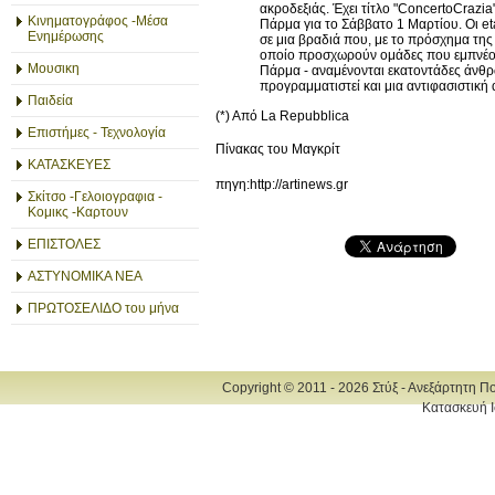
ακροδεξιάς. Έχει τίτλο "ConcertoCrazi
Κινηματογράφος -Μέσα
Πάρμα για το Σάββατο 1 Μαρτίου. Οι eta
Ενημέρωσης
σε μια βραδιά που, με το πρόσχημα της 
οποίο προσχωρούν ομάδες που εμπνέοντ
Μουσικη
Πάρμα - αναμένονται εκατοντάδες άνθρω
προγραμματιστεί και μια αντιφασιστική
Παιδεία
(*) Από La Repubblica
Επιστήμες - Τεχνολογία
Πίνακας του Μαγκρίτ
ΚΑΤΑΣΚΕΥΕΣ
πηγη:http://artinews.gr
Σκίτσο -Γελοιογραφια -
Κομικς -Καρτουν
ΕΠΙΣΤΟΛΕΣ
ΑΣΤΥΝΟΜΙΚΑ ΝΕΑ
ΠΡΩΤΟΣΕΛΙΔΟ του μήνα
Copyright © 2011 - 2026 Στύξ - Ανεξάρτητη Π
Κατασκευή Ι