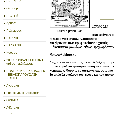
ΕΝΕΡΓΕΙΑ
Οικονομία
Πολιτική
Άρθρα
17/08/2023
Πολιτισμός
Κλίκ για μεγέθυνση
«Να φτάνουν ε
ΕΥΡΩΠΗ
κι ήθελα να φωνάξω: ‘Σταματήστε!’
Μα ξέροντας πως κρυφοκοίταζε ο χαφιές,
ΒΑΛΚΑΝΙΑ
μ’ άκουσα να φωνάζω: ‘Ζήτω! Προχωρήστε!’
Κόσμος
Μπέρτολτ Μπρεχτ
200 ΧΡΟΝΙΑ ΑΠΟ ΤΟ 1821-
Διαχρονικά και αυτό μας το έχει διδάξει η ιστορ
άρθρα - εκδηλώσεις
όποια νομοθετική αντιμετώπισή τους από το 
κομμάτων.
Μόνο το εργατικό –επαναστατικό 
ΠΟΛΙΤΙΣΤΙΚΑ- ΕΚΔΗΛΩΣΕΙΣ
- ΒΙΒΛΙΟΠΑΡΟΥΣΙΑΣΗ
θα επιλέξει ανάλογα τον χρόνο και τον τρόπ
-ΕΚΘΕΣΕΙΣ
Αγροτικά
Γαστρονομία - Διατροφή
ΟΜΙΛΙΕΣ
Αθλητικά