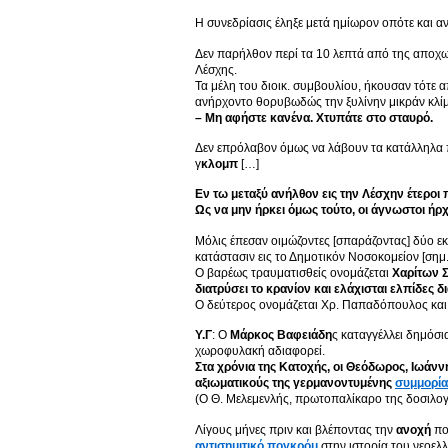
Η συνεδρίασις έληξε μετά ημίωρον οπότε και α
Δεν παρήλθον περί τα 10 λεπτά από της αποχω
Λέσχης.
Τα μέλη του διοικ. συμβουλίου, ήκουσαν τότε 
ανήρχοντο θορυβωδώς την ξυλίνην μικράν κλίμακ
– Μη αφήστε κανένα. Χτυπάτε στο σταυρό.
Δεν επρόλαβον όμως να λάβουν τα κατάλληλα π
γ
κλομπ
[…]
Εν τω μεταξύ ανήλθον εις την Λέσχην έτεροι
Ως να μην ήρκει όμως τούτο, οι άγνωστοι ή
Μόλις έπεσαν οιμώζοντες [σπαράζοντας] δύο εκ
κατάστασιν εις το Δημοτικόν Νοσοκομείον [σημ
Ο βαρέως τραυματισθείς ονομάζεται
Χαρίτων 
διατρύσει το κρανίον και ελάχισται ελπίδες
Ο δεύτερος ονομάζεται Χρ. Παπαδόπουλος και 
Υ.Γ
: Ο
Μάρκος Βαφειάδη
ς καταγγέλλει δημόσι
χωροφυλακή αδιαφορεί.
Στα χρόνια της Κατοχής, οι Θεόδωρος, Ιωάν
αξιωματικούς της γερμανοντυμένης
συμμορία
(Ο Θ. Μελεμενλής, πρωτοπαλίκαρο της δοσιλ
Λίγους μήνες πριν και βλέποντας την
ανοχή
πο
αντισημιτικό πογκρόμ
στην ιστορία του νεοελ