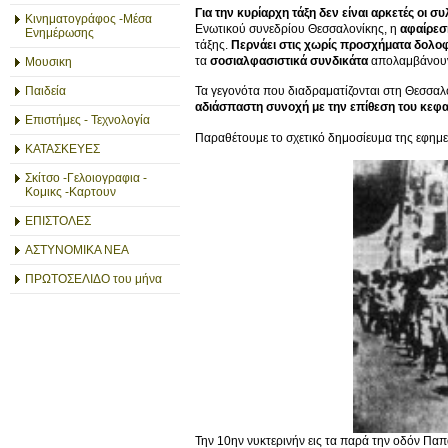
Για την κυρίαρχη τάξη δεν είναι αρκετές οι σ
Κινηματογράφος -Μέσα
Ενωτικού συνεδρίου Θεσσαλονίκης, η
αφαίρε
Ενημέρωσης
τάξης.
Περνάει στις χωρίς προσχήματα δολο
τα
σοσιαλφασιστικά συνδικάτα
απολαμβάνου
Μουσικη
Παιδεία
Τα γεγονότα που διαδραματίζονται στη Θεσσαλο
αδιάσπαστη συνοχή με την επίθεση του κεφα
Επιστήμες - Τεχνολογία
Παραθέτουμε το σχετικό δημοσίευμα της εφημε
ΚΑΤΑΣΚΕΥΕΣ
Σκίτσο -Γελοιογραφια -
Κομικς -Καρτουν
ΕΠΙΣΤΟΛΕΣ
ΑΣΤΥΝΟΜΙΚΑ ΝΕΑ
ΠΡΩΤΟΣΕΛΙΔΟ του μήνα
Την 10ην νυκτερινήν εις τα παρά την οδόν Πα