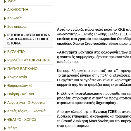
Υγεία
ΔΙΚΑΙΟΣΥΝΗ
Κοινωνία
Σαν σημερα...
Αυτό το γνώριζε πάρα πολύ καλά το ΚΚΕ από
δολοφονικής «Εθνικής Ένωσης Ελλάς» (ΕΕΕ) 
ΙΣΤΟΡΙΚΑ - ΜΥΘΟΛΟΓΙΚΑ
επίθεση στα γραφεία του σωματείου Οικοδό
-ΛΑΟΓΡΑΦΙΚΑ - ΤΟΠΙΚΗ
ΙΣΤΟΡΙΑ
οικοδόμο Χαρίτο Σταμπουλίδη,
έδωσε μέσω το
ΒΥΖΑΝΤΙΟ
«Απαντήστε μαχητικά στις δολοφονίες των φα
φασιστικές συμμορίες»
, έγραφε πρωτοσέλιδα 
ΡΩΜΑΪΚΗ ΑΥΤΟΚΡΑΤΟΡΙΑ
οπαδούς του.
ΠΑΠΑΣ ΒΑΤΙΚΑΝΟ
Και συμπλήρωνε στο ρεπορτάζ του: «Το
πρόγ
Το
απεργιακό κίνημα
στην πόλη οι
εξεγέρσεις
Αρχαιολογία
Οι εργάτες και οι αγρότες δεν είναι ευχαριστη
κόμματά της. Αυτό τρομάζει τους εκμεταλλευ
Θρησκειολογικά
Η
ελληνική κεφαλαιοκρατία
προσπαθεί και τεί
Ποίηση - Κείμενα
μπορέσει στηριζόμενη σ’ αυτή να πραγματοποι
Λογοτεχνια - Φιλοσοφία
στρατιωτικοφασιστικής διχτατορίας».
Καλές Τέχνες - Εικαστικά
Από την πλευρά της η
Ενωτική ΓΣΕΕ
σε ανακο
ένοπλες επιδρομές, σκοτωμούς
και
τραυματι
ΘΕΑΤΡΟ - ΧΟΡΟΣ
τη
Γενική Διοίκηση Μακεδονίας
και την
κυβέρ
είναι τραυματισμένοι.
Στήλες