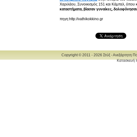
Χαριλάου, Συνοικισμός 151 και Κάμπελ, όπου
καταστήματα, βίασαν γυναίκες, δολοφόνησα
πηγη:http://vathikokkino.gr
Copyright © 2011 - 2026 Στύξ - Ανεξάρτητη Π
Κατασκευή Ι