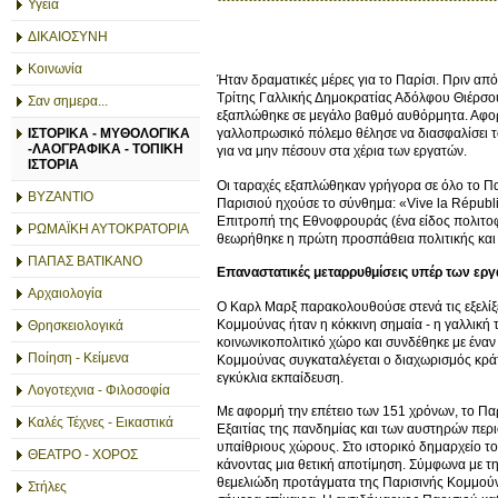
Υγεία
ΔΙΚΑΙΟΣΥΝΗ
Κοινωνία
Ήταν δραματικές μέρες για το Παρίσι. Πριν απ
Τρίτης Γαλλικής Δημοκρατίας Αδόλφου Θιέρσου.
Σαν σημερα...
εξαπλώθηκε σε μεγάλο βαθμό αυθόρμητα. Αφορμ
ΙΣΤΟΡΙΚΑ - ΜΥΘΟΛΟΓΙΚΑ
γαλλοπρωσικό πόλεμο θέλησε να διασφαλίσει τ
-ΛΑΟΓΡΑΦΙΚΑ - ΤΟΠΙΚΗ
για να μην πέσουν στα χέρια των εργατών.
ΙΣΤΟΡΙΑ
Οι ταραχές εξαπλώθηκαν γρήγορα σε όλο το Πα
ΒΥΖΑΝΤΙΟ
Παρισιού ηχούσε το σύνθημα: «Vive la Républ
Επιτροπή της Εθνοφρουράς (ένα είδος πολιτο
ΡΩΜΑΪΚΗ ΑΥΤΟΚΡΑΤΟΡΙΑ
θεωρήθηκε η πρώτη προσπάθεια πολιτικής και
ΠΑΠΑΣ ΒΑΤΙΚΑΝΟ
Επαναστατικές μεταρρυθμίσεις υπέρ των ερ
Αρχαιολογία
Ο Καρλ Μαρξ παρακολουθούσε στενά τις εξελίξ
Κομμούνας ήταν η κόκκινη σημαία - η γαλλική
Θρησκειολογικά
κοινωνικοπολιτικό χώρο και συνδέθηκε με έναν
Ποίηση - Κείμενα
Κομμούνας συγκαταλέγεται ο διαχωρισμός κράτ
εγκύκλια εκπαίδευση.
Λογοτεχνια - Φιλοσοφία
Με αφορμή την επέτειο των 151 χρόνων, το Πα
Καλές Τέχνες - Εικαστικά
Εξαιτίας της πανδημίας και των αυστηρών περι
υπαίθριους χώρους. Στο ιστορικό δημαρχείο τ
ΘΕΑΤΡΟ - ΧΟΡΟΣ
κάνοντας μια θετική αποτίμηση. Σύμφωνα με τη
θεμελιώδη προτάγματα της Παρισινής Κομμούν
Στήλες