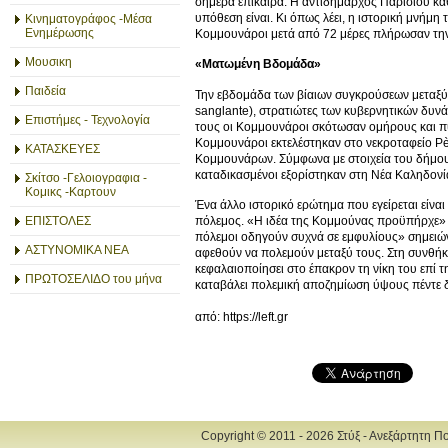
σήμερα επίκαιρα. Η αντιδήμαρχος Παρισιού κα
υπόθεση είναι. Κι όπως λέει, η ιστορική μνήμη
Κινηματογράφος -Μέσα
Ενημέρωσης
Κομμουνάροι μετά από 72 μέρες πλήρωσαν την ε
Μουσικη
«Ματωμένη Βδομάδα»
Παιδεία
Την εβδομάδα των βίαιων συγκρούσεων μεταξύ 
sanglante), στρατιώτες των κυβερνητικών δυν
Επιστήμες - Τεχνολογία
τους οι Κομμουνάροι σκότωσαν ομήρους και πυ
Κομμουνάροι εκτελέστηκαν στο νεκροταφείο Pèr
ΚΑΤΑΣΚΕΥΕΣ
Κομμουνάρων. Σύμφωνα με στοιχεία του δήμου
καταδικασμένοι εξορίστηκαν στη Νέα Καληδονία
Σκίτσο -Γελοιογραφια -
Κομικς -Καρτουν
Ένα άλλο ιστορικό ερώτημα που εγείρεται είνα
ΕΠΙΣΤΟΛΕΣ
πόλεμος. «Η ιδέα της Κομμούνας προϋπήρχε» α
πόλεμοι οδηγούν συχνά σε εμφυλίους» σημειώνε
ΑΣΤΥΝΟΜΙΚΑ ΝΕΑ
αφεθούν να πολεμούν μεταξύ τους. Στη συνθήκ
κεφαλαιοποίησει στο έπακρον τη νίκη του επί 
ΠΡΩΤΟΣΕΛΙΔΟ του μήνα
καταβάλει πολεμική αποζημίωση ύψους πέντε 
από: https://left.gr
Copyright © 2011 - 2026 Στύξ - Ανεξάρτητη Π