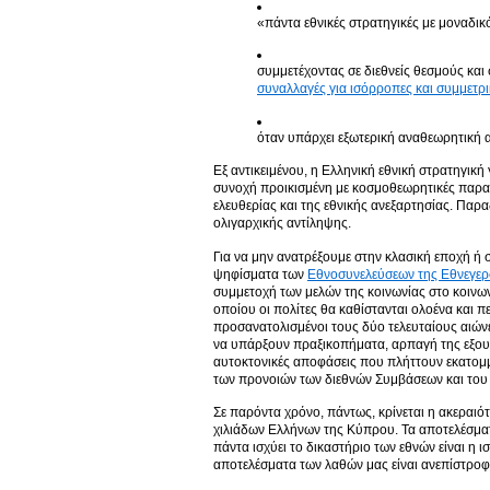
«πάντα εθνικές στρατηγικές με μοναδι
συμμετέχοντας σε διεθνείς θεσμούς και
συναλλαγές για ισόρροπες και συμμετρι
όταν υπάρχει εξωτερική αναθεωρητική 
Εξ αντικειμένου, η Ελληνική εθνική στρατηγική γ
συνοχή προικισμένη με κοσμοθεωρητικές παρα
ελευθερίας και της εθνικής ανεξαρτησίας. Παρ
ολιγαρχικής αντίληψης.
Για να μην ανατρέξουμε στην κλασική εποχή ή σ
ψηφίσματα των
Εθνοσυνελεύσεων της Εθνεγερ
συμμετοχή των μελών της κοινωνίας στο κοινων
οποίου οι πολίτες θα καθίστανται ολοένα και π
προσανατολισμένοι τους δύο τελευταίους αιώνε
να υπάρξουν πραξικοπήματα, αρπαγή της εξουσ
αυτοκτονικές αποφάσεις που πλήττουν εκατο
των προνοιών των διεθνών Συμβάσεων και του 
Σε παρόντα χρόνο, πάντως, κρίνεται η ακεραιότ
χιλιάδων Ελλήνων της Κύπρου. Τα αποτελέσματ
πάντα ισχύει το δικαστήριο των εθνών είναι η 
αποτελέσματα των λαθών μας είναι ανεπίστροφ