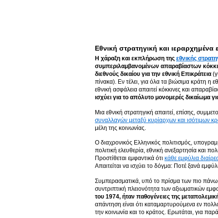
Εθνική στρατηγική και ιεραρχημένα
Η χάραξη και εκπλήρωση της
εθνικής στρατη
συμπεριλαμβανομένων απαραβίαστων κόκκι
διεθνούς δικαίου για την εθνική Επικράτεια
(γ
πίνακα). Εν τέλει, για όλα τα βιώσιμα κράτη η 
εθνική ασφάλεια απαιτεί κόκκινες και απαραβί
ισχύει για το απόλυτο μονομερές δικαίωμα για
Μια εθνική στρατηγική απαιτεί, επίσης, συμμετ
συναλλαγών μεταξύ κυρίαρχων και ισότιμων κ
μέλη της κοινωνίας.
Ο διαχρονικός Ελληνικός πολιτισμός, υπογραμμί
πολιτική ελευθερία, εθνική ανεξαρτησία και πολ
Προστίθεται εμφαντικά ότι
κάθε εμφύλια διαίρε
Απαιτείται να ισχύει το δόγμα: Ποτέ ξανά εμφύλ
Συμπερασματικά, υπό το πρίσμα των πιο πάνω
συντριπτική πλειονότητα των αξιωματικών εμφο
του 1974, ήταν παθογένειες της μεταπολεμικ
απάντηση είναι ότι καταμαρτυρούμενα εν πολλο
την κοινωνία και το κράτος. Ερωτάται, για παρ