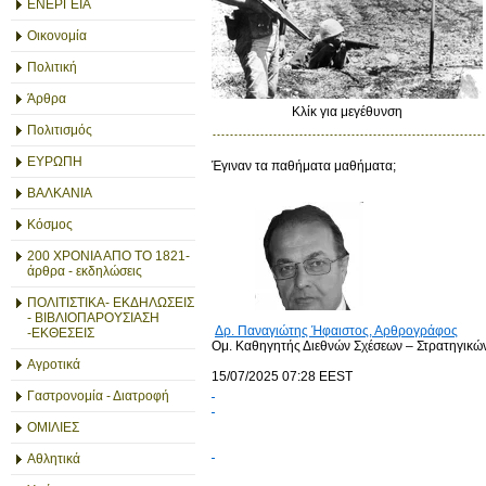
ΕΝΕΡΓΕΙΑ
Οικονομία
Πολιτική
Άρθρα
Κλίκ για μεγέθυνση
Πολιτισμός
ΕΥΡΩΠΗ
Έγιναν τα παθήματα μαθήματα;
ΒΑΛΚΑΝΙΑ
Κόσμος
200 ΧΡΟΝΙΑ ΑΠΟ ΤΟ 1821-
άρθρα - εκδηλώσεις
ΠΟΛΙΤΙΣΤΙΚΑ- ΕΚΔΗΛΩΣΕΙΣ
- ΒΙΒΛΙΟΠΑΡΟΥΣΙΑΣΗ
Δρ. Παναγιώτης Ήφαιστος, Αρθρογράφος
-ΕΚΘΕΣΕΙΣ
Ομ. Καθηγητής Διεθνών Σχέσεων – Στρατηγικώ
Αγροτικά
15/07/2025 07:28 EEST
Γαστρονομία - Διατροφή
ΟΜΙΛΙΕΣ
Αθλητικά