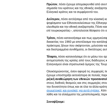
Πρώτον
, πόσο έχουμε απομακρυνθεί από ανυ
σημασία του κράτους και της εθνικής ανεξαρτη
Ελληνικό κράτος και τα συμφέροντά του.
Δεύτερον,
πόσο αντλήσαμε από την κλασική κα
ψηφίσματα των Εθνοσυνελεύσεων της Εθνεγερσί
ελευθερία και την εθνική ανεξαρτησία; Πόσο κα
επί τουρκοκρατίας–, αποτελούσε θέσφατο ότι οι 
Τρίτον,
πόσο κατανοήσαμε και πως ερμηνεύσαμε 
δεκαετίας του 1960 με αποτέλεσμα την κατάλη
πράκτορες ξένων που σκέφτονταν, μιλούσαν και
και διεστραμμένα συνθήματα, οι δικτάτορες αυτ
Τέταρτο,
πόσο κατανοήσαμε ότι εν μέσω του αρχ
αντιμετώπιση της κρίσης από τους διάδοχους κα
Ελληνισμού είναι στρατιωτικά όμηρος της Τουρ
Ολοκληρώνοντας, όσον αφορά τις συμφορές που
έχουμε υποστηρίξει εκτενέστερα σε πολλές παρ
ριζική αναθεώρηση των εθνικών προσανατο
στους διεθνείς θεσμούς και στις συμμαχίες στο
την δυνατότητα όπως και σε όλα τα άλλα κράτ
συμμετρικές και ευνοϊκές για αυτά σχέσεις.
Κάτι 
λάθη και τα ελλείμματα της μεταπολεμικής περ
Συνοψίζουμε: