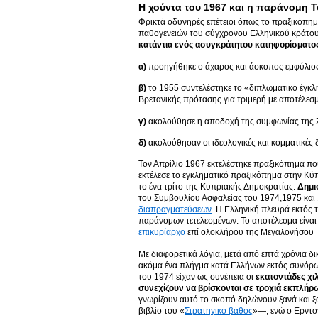
Η χούντα του 1967 και η παράνομη 
Φρικτά οδυνηρές επέτειοι όπως το πραξικόπημ
παθογενειών του σύγχρονου Ελληνικού κράτο
κατάντια ενός ασυγκράτητου κατηφορίσματο
α)
προηγήθηκε ο άχαρος και άσκοπος εμφύλιος 
β)
το 1955 συντελέστηκε το «διπλωματικό έγκλ
Βρετανικής πρότασης για τριμερή με αποτέλεσ
γ)
ακολούθησε η αποδοχή της συμφωνίας της Ζυρ
δ)
ακολούθησαν οι ιδεολογικές και κομματικές δ
Τον Απρίλιο 1967 εκτελέστηκε πραξικόπημα πο
εκτέλεσε το εγκληματικό πραξικόπημα στην Κύπ
το ένα τρίτο της Κυπριακής Δημοκρατίας.
Δημι
του Συμβουλίου Ασφαλείας του 1974,1975 και 1
διαπραγματεύσεων
. Η Ελληνική πλευρά εκτός 
παράνομων τετελεσμένων. Το αποτέλεσμα είναι 
επικυρίαρχο
επί ολοκλήρου της Μεγαλονήσου
Με διαφορετικά λόγια, μετά από επτά χρόνια 
ακόμα ένα πλήγμα κατά Ελλήνων εκτός συνόρων.
του 1974 είχαν ως συνέπεια οι
εκατοντάδες χι
συνεχίζουν να βρίσκονται σε τροχιά εκπλή
γνωρίζουν αυτό το σκοπό δηλώνουν ξανά και 
βιβλίο του «
Στρατηγικό βάθος
»—, ενώ ο Ερντο