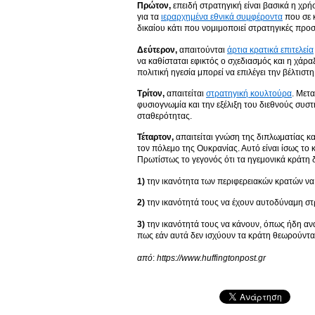
Πρώτον,
επειδή στρατηγική είναι βασικά η χρή
για τα
ιεραρχημένα εθνικά συμφέροντα
που σε κ
δικαίου κάτι που νομιμοποιεί στρατηγικές πρ
Δεύτερον,
απαιτούνται
άρτια κρατικά επιτελεία
να καθίσταται εφικτός ο σχεδιασμός και η χάρ
πολιτική ηγεσία μπορεί να επιλέγει την βέλτιστ
Τρίτον,
απαιτείται
στρατηγική κουλτούρα
. Μετ
φυσιογνωμία και την εξέλιξη του διεθνούς συστή
σταθερότητας.
Τέταρτον,
απαιτείται γνώση της διπλωματίας κα
τον πόλεμο της Ουκρανίας. Αυτό είναι ίσως τ
Πρωτίστως το γεγονός ότι τα ηγεμονικά κράτη δ
1)
την ικανότητα των περιφερειακών κρατών να 
2)
την ικανότητά τους να έχουν αυτοδύναμη στ
3)
την ικανότητά τους να κάνουν, όπως ήδη ανα
πως εάν αυτά δεν ισχύουν τα κράτη θεωρούντα
από
:
https://www.huffingtonpost.gr