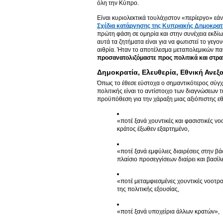
όλη την Κύπρο.
Είναι κυριολεκτικά τουλάχιστον «περίεργο» εάν
Σχέδια κατάργησης της Κυπριακής Δημοκρατ
πρώτη φάση σε ομηρία και στην συνέχεια εκδί
αυτά τα ζητήματα είναι για να φωτιστεί το γεγ
αιθρία. Ήταν το αποτέλεσμα μεταπολεμικών παθο
προσανατολιζόμαστε προς πολιτικά και στρα
Δημοκρατία, Ελευθερία, Εθνική Ανεξ
Όπως το έθεσε εύστοχα ο σημαντικότερος σύγ
πολιτικής είναι το αντίστοιχο των διαγνώσεων 
προϋπόθεση για την χάραξη μιας αξιόπιστης εθ
«ποτέ ξανά χουντικές και φασιστικές ν
κράτος έξωθεν εξαρτημένο,
«ποτέ ξανά εμφύλιες διαιρέσεις στην
πλαίσιο προσεγγίσεων διαίρει και βασί
«ποτέ μεταμφιεσμένες χουντικές νοοτρ
της πολιτικής εξουσίας,
«ποτέ ξανά υποχείρια άλλων κρατών»,