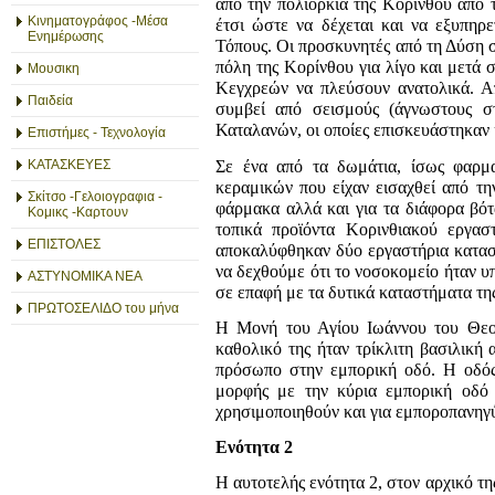
από την πολιορκία της Κορίνθου από 
Κινηματογράφος -Μέσα
έτσι ώστε να δέχεται και να εξυπηρε
Ενημέρωσης
Τόπους. Οι προσκυνητές από τη Δύση σ
πόλη της Κορίνθου για λίγο και μετά 
Μουσικη
Κεγχρεών να πλεύσουν ανατολικά. Απ
Παιδεία
συμβεί από σεισμούς (άγνωστους σ
Καταλανών, οι οποίες επισκευάστηκαν 
Επιστήμες - Τεχνολογία
Σε ένα από τα δωμάτια, ίσως φαρμα
ΚΑΤΑΣΚΕΥΕΣ
κεραμικών που είχαν εισαχθεί από τη
Σκίτσο -Γελοιογραφια -
φάρμακα αλλά και για τα διάφορα βότ
Κομικς -Καρτουν
τοπικά προϊόντα Κορινθιακού εργασ
ΕΠΙΣΤΟΛΕΣ
αποκαλύφθηκαν δύο εργαστήρια κατασκε
να δεχθούμε ότι το νοσοκομείο ήταν υ
ΑΣΤΥΝΟΜΙΚΑ ΝΕΑ
σε επαφή με τα δυτικά καταστήματα της
ΠΡΩΤΟΣΕΛΙΔΟ του μήνα
Η Μονή του Αγίου Ιωάννου του Θεολ
καθολικό της ήταν τρίκλιτη βασιλική
πρόσωπο στην εμπορική οδό. Η οδός 
μορφής με την κύρια εμπορική οδό
χρησιμοποιηθούν και για εμποροπανηγύ
Ενότητα 2
Η αυτοτελής ενότητα 2, στον αρχικό τη