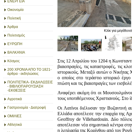
ΕΝΕΡΓΕΙΑ
Οικονομία
Πολιτική
Άρθρα
Κλίκ για μεγέθυν
Πολιτισμός
ΕΥΡΩΠΗ
ΒΑΛΚΑΝΙΑ
Στις 12 Απριλίου του 1204 η Κωνσταν
Κόσμος
βιαιοπραγίες, τις καταστροφές, τις κ
200 ΧΡΟΝΙΑ ΑΠΟ ΤΟ 1821-
ιστορικούς. Μεταξύ αυτών ο Νικήτας 
άρθρα - εκδηλώσεις
ο οποίος στο τεράστιο ιστορικό έργο
ΠΟΛΙΤΙΣΤΙΚΑ- ΕΚΔΗΛΩΣΕΙΣ
πτώση και τις βιαιοπραγίες των εισβολ
- ΒΙΒΛΙΟΠΑΡΟΥΣΙΑΣΗ
-ΕΚΘΕΣΕΙΣ
Αναφέρει ακόμη ότι οι Μουσουλμάνοι 
τους υποτιθέμενους Χριστιανούς. Στο ίδ
Αγροτικά
Οι Λατίνοι διέλυσαν την Βυζαντινή α
Γαστρονομία - Διατροφή
Ελλάδα αποτέλεσε την επαρχία της Αχ
ΟΜΙΛΙΕΣ
Geoffroy de Villehardouin. Δύο πόλε
αποτέλεσαν νέα σημαντικά κέντρα στη
Αθλητικά
η λεηλασία της Κορίνθου από τον Ρογή