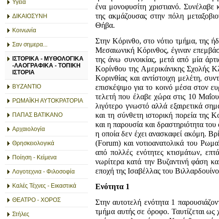
Υγεία
ένα μονοφυσίτη χριστιανό. Συνέλαβε κ
της ακμάζουσας στην πόλη μεταξοβιο
ΔΙΚΑΙΟΣΥΝΗ
Θήβα.
Κοινωνία
Στην Κόρινθο, στο νότιο τμήμα, της ή
Σαν σημερα...
Μεσαιωνική Κόρινθος, έγιναν επεμβάσ
της άνω συνοικίας, μετά από μία άρ
ΙΣΤΟΡΙΚΑ - ΜΥΘΟΛΟΓΙΚΑ
-ΛΑΟΓΡΑΦΙΚΑ - ΤΟΠΙΚΗ
Κορίνθου της Αμερικάνικης Σχολής 
ΙΣΤΟΡΙΑ
Κορινθίας και αντίστοιχη μελέτη, συ
επισκέψιμο για το κοινό μέσα στον ε
ΒΥΖΑΝΤΙΟ
τελετή που έλαβε χώρα στις 10 Μαΐου
ΡΩΜΑΪΚΗ ΑΥΤΟΚΡΑΤΟΡΙΑ
λιγότερο γνωστό αλλά εξαιρετικά σημ
και τη σύνθετη ιστορική πορεία της Κ
ΠΑΠΑΣ ΒΑΤΙΚΑΝΟ
και η παρουσία και δραστηριότητα του
Αρχαιολογία
η οποία δεν έχει ανασκαφεί ακόμη. Β
(Forum) και νοτιοανατολικά του Ρωμα
Θρησκειολογικά
από πολλές ενότητες κτισμάτων, επτ
Ποίηση - Κείμενα
νωρίτερα κατά την Βυζαντινή φάση κα
εποχή της Ισαβέλλας του Βιλλαρδουίνο
Λογοτεχνια - Φιλοσοφία
Καλές Τέχνες - Εικαστικά
Ενότητα 1
ΘΕΑΤΡΟ - ΧΟΡΟΣ
Στην αυτοτελή ενότητα 1 παρουσιάζον
τμήμα αυτής σε όροφο. Ταυτίζεται ως
Στήλες