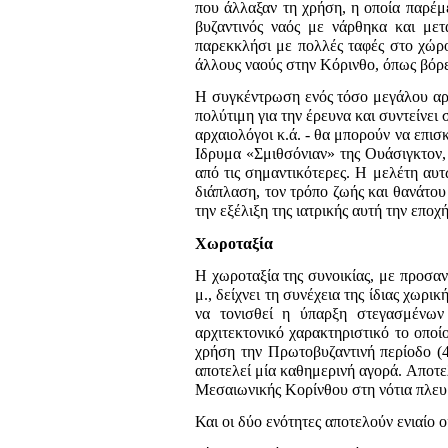
που άλλαξαν τη χρήση, η οποία παρέμε
βυζαντινός ναός με νάρθηκα και με
παρεκκλήσι με πολλές ταφές στο χώρο
άλλους ναούς στην Κόρινθο, όπως βόρ
Η συγκέντρωση ενός τόσο μεγάλου αρ
πολύτιμη για την έρευνα και συντείνει
αρχαιολόγοι κ.ά. - θα μπορούν να επι
Ιδρυμα «Σμιθσόνιαν» της Ουάσιγκτον,
από τις σημαντικότερες. Η μελέτη αυτ
διάπλαση, τον τρόπο ζωής και θανάτου
την εξέλιξη της ιατρικής αυτή την εποχή
Χωροταξία
Η χωροταξία της συνοικίας, με προσα
μ., δείχνει τη συνέχεια της ίδιας χωρι
να τονισθεί η ύπαρξη στεγασμένων
αρχιτεκτονικό χαρακτηριστικό το οποί
χρήση την Πρωτοβυζαντινή περίοδο (4
αποτελεί μία καθημερινή αγορά. Αποτε
Μεσαιωνικής Κορίνθου στη νότια πλευ
Και οι δύο ενότητες αποτελούν ενιαίο 