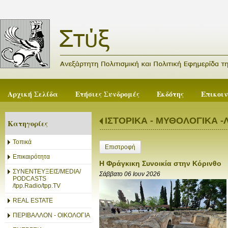
Αρχική Σελίδα
Ετήσιες Συνδρομές
Εκδότης
Επικοι
ΙΣΤΟΡΙΚΑ - ΜΥΘΟΛΟΓΙΚΑ -
Κατηγορίες
Τοπικά
Επιστροφή
Επικαιρότητα
Η Φράγκικη Συνοικία στην Κόρινθο
ΣΥΝΕΝΤΕΥΞΕΙΣ/MEDIA/
Σάββατο 06 Ιουν 2026
PODCASTS
/tpp.Radio/tpp.TV
REAL ESTATE
ΠΕΡΙΒΑΛΛΟΝ - ΟΙΚΟΛΟΓΙΑ