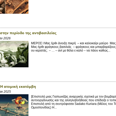
 στην περίοδο της αντιβασιλείας
αν 2026
ΜΕΡΟΣ Ι Μας ήρθι άνοιξη πικρή – και καλοκαίρι μαύρο Μας
Μας ήρθι φράγκους βασιλιάς – φράγκους και μπαρβαρέζους Γρ
ου κερατάς; – … – ανί με θέλει ε καλό – να πάου καθώς...
 Η ατομική εκατόμβη
Δεκ 2025
[Επιστολή μιας Γιαπωνέζας αναρχικής σχετικά με τον βομβαρ
αυτοοργάνωσης και της αλληλοβοήθειας που επέδειξε ο τοπικ
Επιστολή από τη συντρόφισσα Sadako Kuriara (Μέλος του Τ
Ομοσπονδίας) Η...