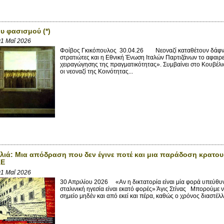
ου φασισμού (*)
1 Μαΐ 2026
Φοίβος Γκικόπουλος 30.04.26 Νεοναζί καταθέτουν δάφνινο
στρατιώτες και η Εθνική Ένωση Ιταλών Παρτιζάνων το αφαιρε
χειραγώγησης της πραγματικότητας». Συμβαίνει στο Κουβέλι
οι νεοναζί της Κοινότητας...
ιά: Μια απόδραση που δεν έγινε ποτέ και μια παράδοση κρατο
ΚΕ
1 Μαΐ 2026
30 Απριλίου 2026 «Αν η δικτατορία είναι μία φορά υπεύθυ
σταλινική ηγεσία είναι εκατό φορές» Άγις Στίνας Μπορούμε ν
σημείο μηδέν και από εκεί και πέρα, καθώς ο χρόνος διαστέλλετ