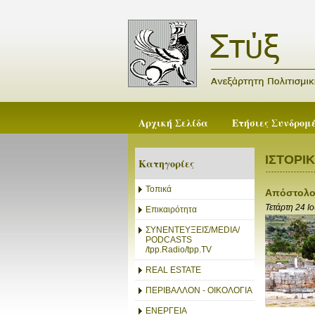
Αρχική Σελίδα
Ετήσιες Συνδρομ
ΙΣΤΟΡΙ
Κατηγορίες
Τοπικά
Απόστολος
Τετάρτη 24 Ι
Επικαιρότητα
ΣΥΝΕΝΤΕΥΞΕΙΣ/MEDIA/
PODCASTS
/tpp.Radio/tpp.TV
REAL ESTATE
ΠΕΡΙΒΑΛΛΟΝ - ΟΙΚΟΛΟΓΙΑ
ΕΝΕΡΓΕΙΑ