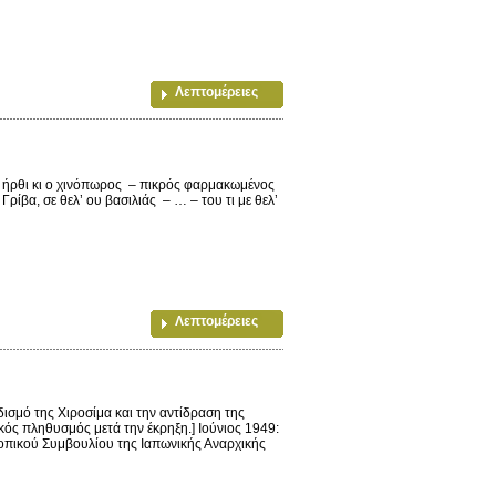
Λεπτομέρειες
 ήρθι κι ο χινόπωρος – πικρός φαρμακωμένος
ίβα, σε θελ’ ου βασιλιάς – … – του τι με θελ’
Λεπτομέρειες
δισμό της Χιροσίμα και την αντίδραση της
ός πληθυσμός μετά την έκρηξη.] Ιούνιος 1949:
οπικού Συμβουλίου της Ιαπωνικής Αναρχικής