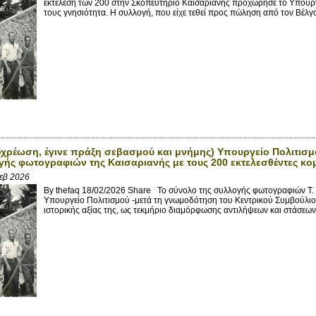
εκτέλεση των 200 στην Σκοπευτήριο Καισαριανής προχώρησε το Υπουργε
τους γνησιότητα. Η συλλογή, που είχε τεθεί προς πώληση από τον Βέλγο
χρέωση, έγινε πράξη σεβασμού και μνήμης) Υπουργείο Πολιτισμ
γής φωτογραφιών της Καισαριανής με τους 200 εκτελεσθέντες κο
Φεβ 2026
By thefaq 18/02/2026 Share Το σύνολο της συλλογής φωτογραφιών Τ.
Υπουργείο Πολιτισμού -μετά τη γνωμοδότηση του Κεντρικού Συμβούλιο
ιστορικής αξίας της, ως τεκμήριο διαμόρφωσης αντιλήψεων και στάσεων 