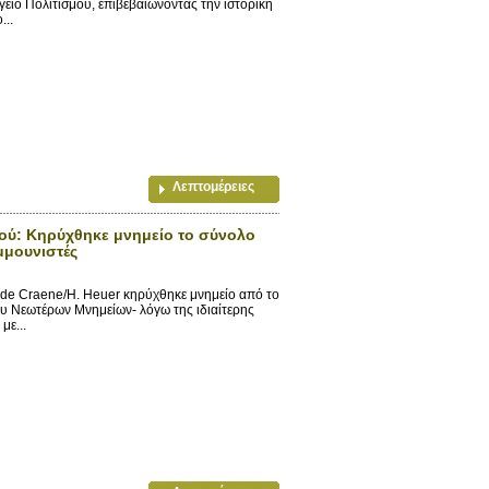
ίο Πολιτισμού, επιβεβαιώνοντας την ιστορική
...
Λεπτομέρειες
ού: Κηρύχθηκε μνημείο το σύνολο
μμουνιστές
 de Craene/H. Heuer κηρύχθηκε μνημείο από το
υ Νεωτέρων Μνημείων- λόγω της ιδιαίτερης
με...