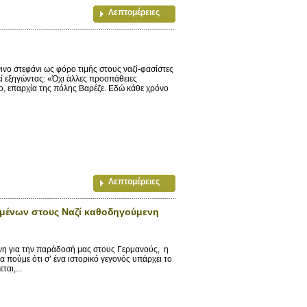
Λεπτομέρειες
 στεφάνι ως φόρο τιμής στους ναζί-φασίστες
ί εξηγώντας: «Όχι άλλες προσπάθειες
ο, επαρχία της πόλης Βαρέζε. Εδώ κάθε χρόνο
Λεπτομέρειες
υμένων στους Ναζί καθοδηγούμενη
νη για την παράδοσή μας στους Γερμανούς, η
α πούμε ότι σ’ ένα ιστορικό γεγονός υπάρχει το
αι,...