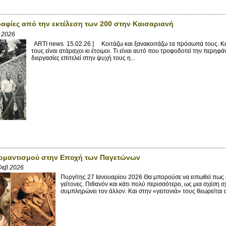
αφίες από την εκτέλεση των 200 στην Καισαριανή
β 2026
ARTI news 15.02.26 ] Κοιτάζω και ξανακοιτάζω τα πρόσωπά τους. Καν
τους είναι ατάραχοι κι έτοιμοι. Τι είναι αυτό που τροφοδοτεί την περηφάν
διεργασίες επιτελεί στην ψυχή τους η...
Ρομαντισμού στην Εποχή των Παγετώνων
Φεβ 2026
Πυργίτης 27 Ιανουαρίου 2026 Θα μπορούσε να ειπωθεί πως ο 
γείτονες. Πιθανόν και κάτι πολύ περισσότερο, ως μια σχέση σ
συμπληρώνει τον άλλον. Και στην «γειτονιά» τους θεωρείται α