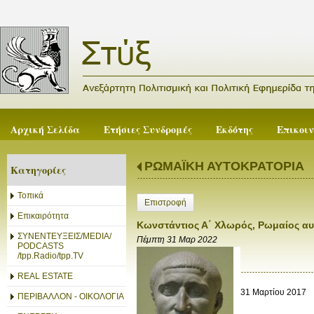
Αρχική Σελίδα
Ετήσιες Συνδρομές
Εκδότης
Επικοι
ΡΩΜΑΪΚΗ ΑΥΤΟΚΡΑΤΟΡΙΑ
Κατηγορίες
Τοπικά
Επιστροφή
Επικαιρότητα
Κωνστάντιος Α΄ Χλωρός, Ρωμαίος α
ΣΥΝΕΝΤΕΥΞΕΙΣ/MEDIA/
Πέμπτη 31 Μαρ 2022
PODCASTS
/tpp.Radio/tpp.TV
REAL ESTATE
31 Μαρτίου 2017
ΠΕΡΙΒΑΛΛΟΝ - ΟΙΚΟΛΟΓΙΑ