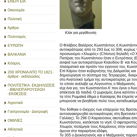
ΕΝΕΡΓΕΙΑ
Οικονομία
Πολιτική
Άρθρα
Κλίκ για μεγέθυνση
Πολιτισμός
Ο Φλάβιος Βαλέριος Κωνστάντιος ή Κωνστάντιος
ΕΥΡΩΠΗ
αυτοκράτορας από το 293 έως το 306, κυρίως
προσωνύμιο «Χλωρός» (Chlorus) δηλαδή «Ο 
ΒΑΛΚΑΝΙΑ
Πατέρας του Κωνστάντιου ήταν ο Ευτρόπιος (Eu
ανιψιά των αυτοκρατόρων Κλαυδίου Β΄ και Κου
Κόσμος
πλασματικό και προϊόν του εγγονού του, Κωνστ
Επί Kάρου ήταν κυβερνήτης της Δαλματίας και λ
200 ΧΡΟΝΙΑ ΑΠΟ ΤΟ 1821-
δημιούργησε το σύστημα της Τετραρχίας, διαιρ
άρθρα - εκδηλώσεις
στο Ανατολικό τμήμα της αυτοκρατορίας με το
το οποίο ανέλαβε ως Αύγουστος ο Μαξιμιανός. Τ
ΠΟΛΙΤΙΣΤΙΚΑ- ΕΚΔΗΛΩΣΕΙΣ
είχε ένα γιο, τον Κωνσταντίνο Α’ που έγινε ο 
- ΒΙΒΛΙΟΠΑΡΟΥΣΙΑΣΗ
απέκτησε έξι παιδιά. Ο χωρισμός έγινε κατόπι
-ΕΚΘΕΣΕΙΣ
τα τότε Ρωμαϊκά έθιμα ο Καίσαρας θα έπρεπε 
μπορούσε να βοηθήσει πολύ τους καταδιωκόμεν
Αγροτικά
Του δόθηκε ο έλεγχος των επαρχιών της Βρετανί
Γαστρονομία - Διατροφή
αυτοανακηρυχθεί αυτοκράτορας στη Βρετανία 6
Γαλλίας). Το 296 Ο Καραούσιος σκοτώθηκε από
ΟΜΙΛΙΕΣ
Κωνστάντιου, κατέκτησε το νησί. Ο σφετεριστή
Χλωρός πολέμησε τους Αλεμάνους στην ανατολικ
Αθλητικά
άμυνα στα παραρήνια εδάφη.
Το 305 ο Διοκλητιανός και ο Μαξιμιανός παρα