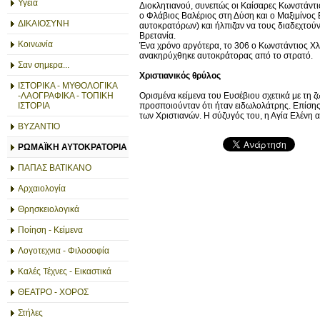
Υγεία
Διοκλητιανού, συνεπώς οι Καίσαρες Κωνστάντιο
ο Φλάβιος Βαλέριος στη Δύση και ο Μαξιμίνος Β
ΔΙΚΑΙΟΣΥΝΗ
αυτοκρατόρων) και ήλπιζαν να τους διαδεχτούν
Βρετανία.
Κοινωνία
Ένα χρόνο αργότερα, το 306 ο Κωνστάντιος Χλ
ανακηρύχθηκε αυτοκράτορας από το στρατό.
Σαν σημερα...
Χριστιανικός θρύλος
ΙΣΤΟΡΙΚΑ - ΜΥΘΟΛΟΓΙΚΑ
Ορισμένα κείμενα του Ευσέβιου σχετικά με τη 
-ΛΑΟΓΡΑΦΙΚΑ - ΤΟΠΙΚΗ
προσποιούνταν ότι ήταν ειδωλολάτρης. Επίσης
ΙΣΤΟΡΙΑ
των Χριστιανών. Η σύζυγός του, η Αγία Ελένη α
ΒΥΖΑΝΤΙΟ
ΡΩΜΑΪΚΗ ΑΥΤΟΚΡΑΤΟΡΙΑ
ΠΑΠΑΣ ΒΑΤΙΚΑΝΟ
Αρχαιολογία
Θρησκειολογικά
Ποίηση - Κείμενα
Λογοτεχνια - Φιλοσοφία
Καλές Τέχνες - Εικαστικά
ΘΕΑΤΡΟ - ΧΟΡΟΣ
Στήλες