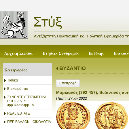
Αρχική Σελίδα
Ετήσιες Συνδρομές
Εκδότης
Επικοι
ΒΥΖΑΝΤΙΟ
Κατηγορίες
Τοπικά
Επιστροφή
Επικαιρότητα
Μαρκιανός (392-457), Βυζαντινός αυ
ΣΥΝΕΝΤΕΥΞΕΙΣ/MEDIA/
Πέμπτη 27 Ιαν 2022
PODCASTS
/tpp.Radio/tpp.TV
REAL ESTATE
ΠΕΡΙΒΑΛΛΟΝ - ΟΙΚΟΛΟΓΙΑ