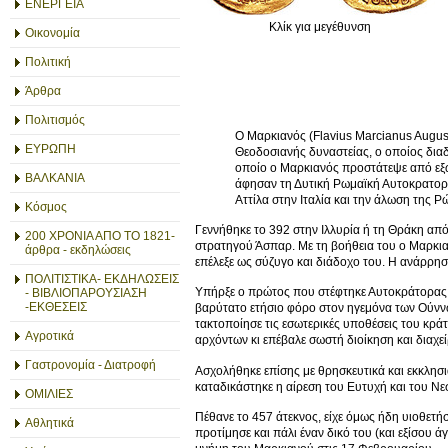
ΕΝΕΡΓΕΙΑ
Κλίκ για μεγέθυνση
Οικονομία
Πολιτική
Άρθρα
Πολιτισμός
Ο Μαρκιανός (Flavius Marcianus Augus
ΕΥΡΩΠΗ
Θεοδοσιανής δυναστείας, ο οποίος διαδ
οποίο ο Μαρκιανός προστάτεψε από εξω
ΒΑΛΚΑΝΙΑ
άφησαν τη Δυτική Ρωμαϊκή Αυτοκρατορί
Αττίλα στην Ιταλία και την άλωση της 
Κόσμος
Γεννήθηκε το 392 στην Ιλλυρία ή τη Θράκη απ
200 ΧΡΟΝΙΑ ΑΠΟ ΤΟ 1821-
στρατηγού Άσπαρ. Με τη βοήθεια του ο Μαρκια
άρθρα - εκδηλώσεις
επέλεξε ως σύζυγο και διάδοχο του. Η ανάρρησή
ΠΟΛΙΤΙΣΤΙΚΑ- ΕΚΔΗΛΩΣΕΙΣ
Υπήρξε ο πρώτος που στέφτηκε Αυτοκράτορας 
- ΒΙΒΛΙΟΠΑΡΟΥΣΙΑΣΗ
-ΕΚΘΕΣΕΙΣ
βαρύτατο ετήσιο φόρο στον ηγεμόνα των Ούννων
τακτοποίησε τις εσωτερικές υποθέσεις του κράτ
Αγροτικά
αρχόντων κι επέβαλε σωστή διοίκηση και διαχε
Γαστρονομία - Διατροφή
Ασχολήθηκε επίσης με θρησκευτικά και εκκλησι
καταδικάστηκε η αίρεση του Ευτυχή και του Νε
ΟΜΙΛΙΕΣ
Πέθανε το 457 άτεκνος, είχε όμως ήδη υιοθετή
Αθλητικά
προτίμησε και πάλι έναν δικό του (και εξίσου