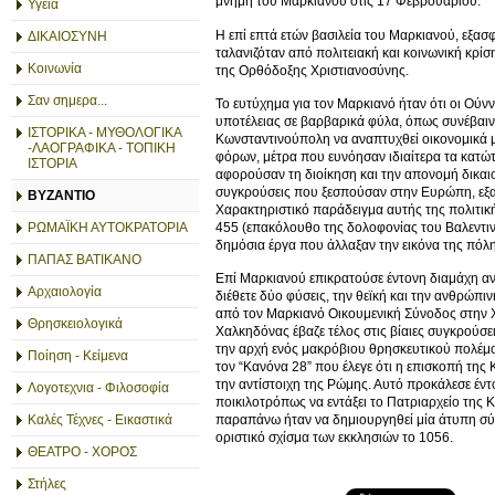
μνήμη του Μαρκιανού στις 17 Φεβρουαρίου.
Υγεία
Η επί επτά ετών βασιλεία του Μαρκιανού, εξασφ
ΔΙΚΑΙΟΣΥΝΗ
ταλανιζόταν από πολιτειακή και κοινωνική κρί
Κοινωνία
της Ορθόδοξης Χριστιανοσύνης.
Σαν σημερα...
Το ευτύχημα για τον Μαρκιανό ήταν ότι οι Ούν
υποτέλειας σε βαρβαρικά φύλα, όπως συνέβαινε
ΙΣΤΟΡΙΚΑ - ΜΥΘΟΛΟΓΙΚΑ
Κωνσταντινούπολη να αναπτυχθεί οικονομικά 
-ΛΑΟΓΡΑΦΙΚΑ - ΤΟΠΙΚΗ
φόρων, μέτρα που ευνόησαν ιδιαίτερα τα κατώτ
ΙΣΤΟΡΙΑ
αφορούσαν τη διοίκηση και την απονομή δικαι
συγκρούσεις που ξεσπούσαν στην Ευρώπη, εξασφ
ΒΥΖΑΝΤΙΟ
Χαρακτηριστικό παράδειγμα αυτής της πολιτικ
455 (επακόλουθο της δολοφονίας του Βαλεντιν
ΡΩΜΑΪΚΗ ΑΥΤΟΚΡΑΤΟΡΙΑ
δημόσια έργα που άλλαξαν την εικόνα της πόλη
ΠΑΠΑΣ ΒΑΤΙΚΑΝΟ
Επί Μαρκιανού επικρατούσε έντονη διαμάχη αν
Αρχαιολογία
διέθετε δύο φύσεις, την θεϊκή και την ανθρώπι
από τον Μαρκιανό Οικουμενική Σύνοδος στην 
Θρησκειολογικά
Χαλκηδόνας έβαζε τέλος στις βίαιες συγκρούσ
την αρχή ενός μακρόβιου θρησκευτικού πολέμο
Ποίηση - Κείμενα
τον “Κανόνα 28” που έλεγε ότι η επισκοπή της
την αντίστοιχη της Ρώμης. Αυτό προκάλεσε έν
Λογοτεχνια - Φιλοσοφία
ποικιλοτρόπως να εντάξει το Πατριαρχείο της
Καλές Τέχνες - Εικαστικά
παραπάνω ήταν να δημιουργηθεί μία άτυπη σύγ
οριστικό σχίσμα των εκκλησιών το 1056.
ΘΕΑΤΡΟ - ΧΟΡΟΣ
Στήλες