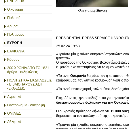
ΕΝΕΡΓΕΙΑ
Οικονομία
Κλίκ για μεγέθυνση
Πολιτική
Άρθρα
Πολιτισμός
PRESIDENTIAL PRESS SERVICE HANDOUT
ΕΥΡΩΠΗ
25.02.24
19:53
ΒΑΛΚΑΝΙΑ
«Τριάντα μία χιλιάδες ουκρανοί στρατιώτες σκ
ψευτών»
Κόσμος
Ο πρόεδρος της Ουκρανίας
Βολοντίμιρ Ζελέν
εμφανίσθηκε πεπεισμένος ότι το αμερικανικό Κ
200 ΧΡΟΝΙΑ ΑΠΟ ΤΟ 1821-
άρθρα - εκδηλώσεις
«Το αν η
Ουκρανία
θα χάσει, αν η κατάσταση θ
εταίρους μας, τον δυτικό κόσμο», δήλωσε ο π
ΠΟΛΙΤΙΣΤΙΚΑ- ΕΚΔΗΛΩΣΕΙΣ
- ΒΙΒΛΙΟΠΑΡΟΥΣΙΑΣΗ
-ΕΚΘΕΣΕΙΣ
«Το αν είμαστε ισχυροί, οπλισμένοι, δεν θα χάσ
Αγροτικά
Εκφράζοντας την αισιοδοξία του για την ικανό
δισεκατομμυρίων δολαρίων για την Ουκρανί
Γαστρονομία - Διατροφή
Ο ουκρανός πρόεδρος δήλωσε ότι
31.000 ουκ
ΟΜΙΛΙΕΣ
δημοσιότητα τον απολογισμό της ουκρανικής πρ
Αθλητικά
«Τριάντα μία χιλιάδες ουκρανοί στρατιώτες σκ