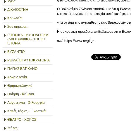
ψευτών. Αλλά κάθε μία από τις απώλειες αυτές 
Υγεία
Ο Βολοντίμιρ Ζελένσκι αποκάλυψε ότι η
Ρωσία
ΔΙΚΑΙΟΣΥΝΗ
και, κατά συνέπεια, η αποτυχία αυτή κατάφερε
Κοινωνία
«Τα σχέδια της αντεπίθεσής μας βρίσκονταν στο
Σαν σημερα...
Η ουκρανική προεδρία επιβεβαίωσε ότι ο Βολον
ΙΣΤΟΡΙΚΑ - ΜΥΘΟΛΟΓΙΚΑ
-ΛΑΟΓΡΑΦΙΚΑ - ΤΟΠΙΚΗ
από
:https://www.avgi.gr
ΙΣΤΟΡΙΑ
ΒΥΖΑΝΤΙΟ
ΡΩΜΑΪΚΗ ΑΥΤΟΚΡΑΤΟΡΙΑ
ΠΑΠΑΣ ΒΑΤΙΚΑΝΟ
Αρχαιολογία
Θρησκειολογικά
Ποίηση - Κείμενα
Λογοτεχνια - Φιλοσοφία
Καλές Τέχνες - Εικαστικά
ΘΕΑΤΡΟ - ΧΟΡΟΣ
Στήλες