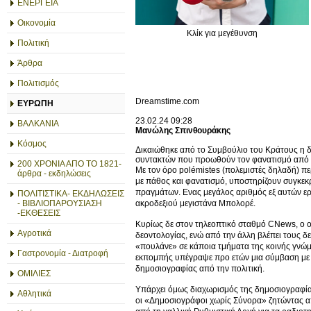
ΕΝΕΡΓΕΙΑ
Οικονομία
Κλίκ για μεγέθυνση
Πολιτική
Άρθρα
Πολιτισμός
Dreamstime.com
ΕΥΡΩΠΗ
23.02.24 09:28
ΒΑΛΚΑΝΙΑ
Μανώλης Σπινθουράκης
Κόσμος
Δικαιώθηκε από το Συμβούλιο του Κράτους η 
συντακτών που προωθούν τον φανατισμό από 
200 ΧΡΟΝΙΑ ΑΠΟ ΤΟ 1821-
Με τον όρο polémistes (πολεμιστές δηλαδή) π
άρθρα - εκδηλώσεις
με πάθος και φανατισμό, υποστηρίζουν συγκεκ
πραγμάτων. Ενας μεγάλος αριθμός εξ αυτών εργ
ΠΟΛΙΤΙΣΤΙΚΑ- ΕΚΔΗΛΩΣΕΙΣ
ακροδεξιού μεγιστάνα Μπολορέ.
- ΒΙΒΛΙΟΠΑΡΟΥΣΙΑΣΗ
-ΕΚΘΕΣΕΙΣ
Κυρίως δε στον τηλεοπτικό σταθμό CNews, ο 
Αγροτικά
δεοντολογίας, ενώ από την άλλη βλέπει τους δ
«πουλάνε» σε κάποια τμήματα της κοινής γνώμη
Γαστρονομία - Διατροφή
εκπομπής υπέγραψε προ ετών μια σύμβαση με 
δημοσιογραφίας από την πολιτική.
ΟΜΙΛΙΕΣ
Υπάρχει όμως διαχωρισμός της δημοσιογραφίας
Αθλητικά
οι «Δημοσιογράφοι χωρίς Σύνορα» ζητώντας απ