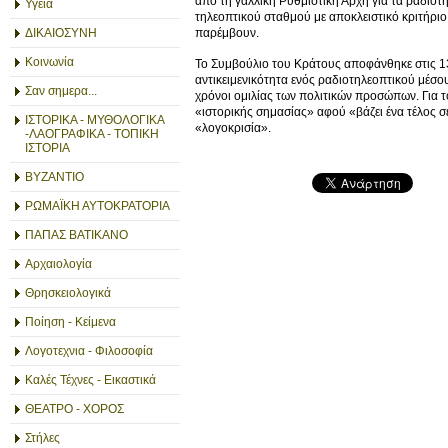
από τη γαλλική Ρυθμιστική Αρχή για τα ραδιοτ
Υγεία
τηλεοπτικού σταθμού με αποκλειστικό κριτήρι
ΔΙΚΑΙΟΣΥΝΗ
παρέμβουν.
Κοινωνία
Το Συμβούλιο του Κράτους αποφάνθηκε στις 13 Φ
αντικειμενικότητα ενός ραδιοτηλεοπτικού μέσο
Σαν σημερα...
χρόνοι ομιλίας των πολιτικών προσώπων. Για
«ιστορικής σημασίας» αφού «βάζει ένα τέλος σ
ΙΣΤΟΡΙΚΑ - ΜΥΘΟΛΟΓΙΚΑ
«λογοκρισία».
-ΛΑΟΓΡΑΦΙΚΑ - ΤΟΠΙΚΗ
ΙΣΤΟΡΙΑ
ΒΥΖΑΝΤΙΟ
ΡΩΜΑΪΚΗ ΑΥΤΟΚΡΑΤΟΡΙΑ
ΠΑΠΑΣ ΒΑΤΙΚΑΝΟ
Αρχαιολογία
Θρησκειολογικά
Ποίηση - Κείμενα
Λογοτεχνια - Φιλοσοφία
Καλές Τέχνες - Εικαστικά
ΘΕΑΤΡΟ - ΧΟΡΟΣ
Στήλες