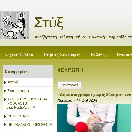
Αρχική Σελίδα
Ετήσιες Συνδρομές
Εκδότης
Επικοι
ΕΥΡΩΠΗ
Κατηγορίες
Τοπικά
Επιστροφή
Επικαιρότητα
«Δημοσιογράφοι χωρίς Σύνορα» εναν
ΣΥΝΕΝΤΕΥΞΕΙΣ/MEDIA/
Παρασκευή 23 Φεβ 2024
PODCASTS
/tpp.Radio/tpp.TV
REAL ESTATE
ΠΕΡΙΒΑΛΛΟΝ - ΟΙΚΟΛΟΓΙΑ