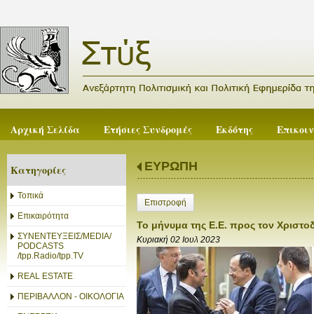
Αρχική Σελίδα
Ετήσιες Συνδρομές
Εκδότης
Επικοι
ΕΥΡΩΠΗ
Κατηγορίες
Τοπικά
Επιστροφή
Επικαιρότητα
Το μήνυμα της Ε.Ε. προς τον Χριστο
ΣΥΝΕΝΤΕΥΞΕΙΣ/MEDIA/
Κυριακή 02 Ιουλ 2023
PODCASTS
/tpp.Radio/tpp.TV
REAL ESTATE
ΠΕΡΙΒΑΛΛΟΝ - ΟΙΚΟΛΟΓΙΑ