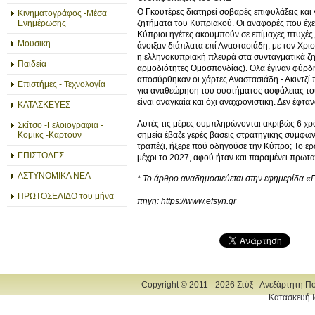
Ο Γκουτέρες διατηρεί σοβαρές επιφυλάξεις και
Κινηματογράφος -Μέσα
Ενημέρωσης
ζητήματα του Κυπριακού. Οι αναφορές που έχε
Κύπριοι ηγέτες ακουμπούν σε επίμαχες πτυχές,
Μουσικη
άνοιξαν διάπλατα επί Αναστασιάδη, με τον Χρι
η ελληνοκυπριακή πλευρά στα συνταγματικά ζ
Παιδεία
αρμοδιότητες Ομοσπονδίας). Ολα έγιναν φύρδην
αποσύρθηκαν οι χάρτες Αναστασιάδη - Ακιντζί 
Επιστήμες - Τεχνολογία
για αναθεώρηση του συστήματος ασφάλειας του
είναι αναγκαία και όχι αναχρονιστική. Δεν έφτα
ΚΑΤΑΣΚΕΥΕΣ
Αυτές τις μέρες συμπληρώνονται ακριβώς 6 χρ
Σκίτσο -Γελοιογραφια -
σημεία έβαζε γερές βάσεις στρατηγικής συμφω
Κομικς -Καρτουν
τραπέζι, ήξερε πού οδηγούσε την Κύπρο; To ερ
ΕΠΙΣΤΟΛΕΣ
μέχρι το 2027, αφού ήταν και παραμένει πρωτ
ΑΣΤΥΝΟΜΙΚΑ ΝΕΑ
* Το άρθρο αναδημοσιεύεται στην εφημερίδα «
ΠΡΩΤΟΣΕΛΙΔΟ του μήνα
πηγη: https://www.efsyn.gr
Copyright © 2011 - 2026 Στύξ - Ανεξάρτητη Π
Κατασκευή Ι