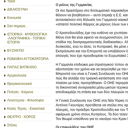
Υγεία
Ο ρόλος της Γερμανίας
ΔΙΚΑΙΟΣΥΝΗ
Οι πιο δραστήριοι στο διπλωματικό παρασκήνιο
θέλουν να βοηθήσουν – αυτό έπραξε η Ε.Ε. κα
Κοινωνία
αντανακλούν στη δήλωση του Γερμανού καγκελά
«απαιτεί πολιτικό θάρρος εκ μέρους όλων των 
Σαν σημερα...
Ο Χριστοδουλίδης έχει την ευθύνη να χτυπήσει 
ΙΣΤΟΡΙΚΑ - ΜΥΘΟΛΟΓΙΚΑ
Μόνο έτσι θα γίνει εφικτό να συγχρονιστούν, 
-ΛΑΟΓΡΑΦΙΚΑ - ΤΟΠΙΚΗ
στάδια της διαπραγματευτικής διαδικασίας». Α
ΙΣΤΟΡΙΑ
δυσκολίες, ενώ το άλλο, το Κυπριακό, θα μένει 
ΒΥΖΑΝΤΙΟ
Εκπρόσωπο και την Επιτροπή να υποβάλουν έκθε
επιλογές που έχει προσδιορίσει το Ευρωπαϊκό
ΡΩΜΑΪΚΗ ΑΥΤΟΚΡΑΤΟΡΙΑ
Η Γερμανία επιδιώκει μια στρατηγικού τύπου σ
ΠΑΠΑΣ ΒΑΤΙΚΑΝΟ
αξιοποιήσει τον χρόνο και να ασχοληθεί με τη
Μπροστά του είναι η Γενική Συνέλευση του ΟΗΕ
Αρχαιολογία
πώς θα αλλάξει την τραγική κατάσταση στο νησί.
πλαίσιο με όσες προηγήθηκαν. Ο ΟΗΕ περιγράφε
Θρησκειολογικά
τη δικοινοτική συνεργασία μέσω μικτών τεχνικ
αποδοκιμάζει τη στάση και των δύο πλευρών τα
Ποίηση - Κείμενα
Λογοτεχνια - Φιλοσοφία
Η Γενική Συνέλευση του ΟΗΕ στη Νέα Υόρκη το φ
Αντόνιο Γκουτέρες προτίθεται να στείλει στις 
Καλές Τέχνες - Εικαστικά
πλευρές, τον πρόεδρο Χριστοδουλίδη και τον Τ
αφιέρωνε χρόνο στους Κυπρίους. Τα δύο τελευ
ΘΕΑΤΡΟ - ΧΟΡΟΣ
Τον θεωρεί υπεύθυνο για το ναυάγιο του Κραν 
Στήλες
Οι επιφυλάξεις του ΟΗΕ