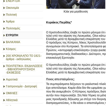
ΕΝΕΡΓΕΙΑ
Οικονομία
Κλίκ για μεγέθυνση
Πολιτική
Άρθρα
Κυριάκος Πιερίδης*
Πολιτισμός
Ο Χριστοδουλίδης έλαβε το πρώτο μήνυμα ότι δε
ΕΥΡΩΠΗ
τελεί υπό την αίρεση της Λευκωσίας. Ολοι κάτ
Ελλάδας μετά τη θριαμβευτική επικράτηση το
ΒΑΛΚΑΝΙΑ
Ο πρόεδρος της Κύπρου, Νίκος Χριστοδουλίδη
συνομιλιών στο Κυπριακό. Τα αποτελέσματα φα
Κόσμος
Πρώτον, «αντιγραφή-επικόλληση» (copy-past
διαπραγματευτικής διαδικασίας». Δεύτερον, πρ
200 ΧΡΟΝΙΑ ΑΠΟ ΤΟ 1821-
επανεκλογή Ερντογάν.
άρθρα - εκδηλώσεις
Ο Χριστοδουλίδης έλαβε το πρώτο μήνυμα ότι δε
ΠΟΛΙΤΙΣΤΙΚΑ- ΕΚΔΗΛΩΣΕΙΣ
τελεί υπό την αίρεση της Λευκωσίας. Ολοι κάτ
- ΒΙΒΛΙΟΠΑΡΟΥΣΙΑΣΗ
Ελλάδας μετά τη θριαμβευτική επικράτηση του
-ΕΚΘΕΣΕΙΣ
Ποιος απεσταλμένος;
Αγροτικά
Τα συμπεράσματα δείχνουν το ρεαλιστικό πλαίσι
Γαστρονομία - Διατροφή
έχει αποτέλεσμα. Καμία ιδέα δεν θα ωριμάσει 
που θα αναμιχθούν. Ο Κύπριος πρόεδρος διατε
ΟΜΙΛΙΕΣ
αυτήν που παρουσιάζει. Στη Νέα Υόρκη τα μέλ
μιας προεδρικής δήλωσης με στόχο τον διορισ
Αθλητικά
διαπραγματεύσεις, τι θα κάνει ο απεσταλμένος τ