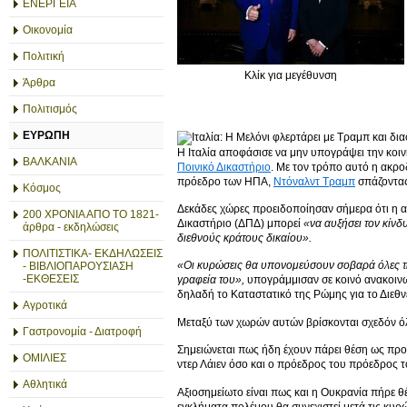
ΕΝΕΡΓΕΙΑ
Οικονομία
Πολιτική
Κλίκ για μεγέθυνση
Άρθρα
Πολιτισμός
ΕΥΡΩΠΗ
Η Ιταλία αποφάσισε να μην υπογράψει την κο
ΒΑΛΚΑΝΙΑ
Ποινικό Δικαστήριο
. Με τον τρόπο αυτό η ακρο
πρόεδρο των ΗΠΑ,
Ντόναλντ Τραμπ
σπάζοντας
Κόσμος
Δεκάδες χώρες προειδοποίησαν σήμερα ότι η α
200 ΧΡΟΝΙΑ ΑΠΟ ΤΟ 1821-
Δικαστήριο (ΔΠΔ) μπορεί
«να αυξήσει τον κίνδ
άρθρα - εκδηλώσεις
διεθνούς κράτους δικαίου».
ΠΟΛΙΤΙΣΤΙΚΑ- ΕΚΔΗΛΩΣΕΙΣ
«Οι κυρώσεις θα υπονομεύσουν σοβαρά όλες τις
- ΒΙΒΛΙΟΠΑΡΟΥΣΙΑΣΗ
-ΕΚΘΕΣΕΙΣ
γραφεία του»,
υπογράμμισαν σε κοινό ανακοινω
δηλαδή το Καταστατικό της Ρώμης για το Διεθν
Αγροτικά
Μεταξύ των χωρών αυτών βρίσκονται σχεδόν ό
Γαστρονομία - Διατροφή
Σημειώνεται πως ήδη έχουν πάρει θέση ως πρ
ΟΜΙΛΙΕΣ
ντερ Λάιεν όσο και ο πρόεδρος του πρόεδρος
Αθλητικά
Αξιοσημείωτο είναι πως και η Ουκρανία πήρε θ
εγκλήματα πολέμου θα συνεχιστεί μετά τις κυ