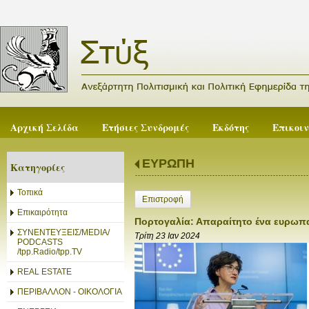
Αρχική Σελίδα
Ετήσιες Συνδρομές
Εκδότης
Επικοι
ΕΥΡΩΠΗ
Κατηγορίες
Τοπικά
Επιστροφή
Επικαιρότητα
Πορτογαλία: Απαραίτητο ένα ευρωπαϊ
ΣΥΝΕΝΤΕΥΞΕΙΣ/MEDIA/
Τρίτη 23 Ιαν 2024
PODCASTS
/tpp.Radio/tpp.TV
REAL ESTATE
ΠΕΡΙΒΑΛΛΟΝ - ΟΙΚΟΛΟΓΙΑ