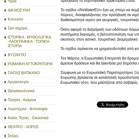
πρόσβαση το πορτογαλικό πρακτορείο Lusa.
Υγεία
Το σχέδιο «ReWaterEU» έχει ως στόχο να συμβά
ΔΙΚΑΙΟΣΥΝΗ
πόρους, διασφαλίζοντας την πρόσβαση σε νερό 
Κοινωνία
διαθεσιμότητα νερού για γεωργικές, τουριστικ
Σαν σημερα...
Όσον αφορά τη διαχείριση των υδάτινων πόρω
συστήματα διανομής, η βελτιστοποίηση των υ
ΙΣΤΟΡΙΚΑ - ΜΥΘΟΛΟΓΙΚΑ
σκοπούς στον αστικό, τουριστικό, βιομηχανικό
-ΛΑΟΓΡΑΦΙΚΑ - ΤΟΠΙΚΗ
ΙΣΤΟΡΙΑ
Το σχέδιο πρόκειται να χρηματοδοτηθεί από κον
ΒΥΖΑΝΤΙΟ
Τον Μάρτιο, η Ευρωπαϊκή Επιτροπή θα δρομολο
άμεσων δράσεων και θα ξεκινήσει μια δημόσια σ
ΡΩΜΑΪΚΗ ΑΥΤΟΚΡΑΤΟΡΙΑ
Σύμφωνα με το Ευρωπαϊκό Παρατηρητήριο Ξηρα
ΠΑΠΑΣ ΒΑΤΙΚΑΝΟ
Ευρώπης βρίσκεται σε κατάσταση προειδοποίησ
Αρχαιολογία
Ευρωπαϊκό νότο, που μαστίζεται από σοβαρές 
Θρησκειολογικά
Ποίηση - Κείμενα
Λογοτεχνια - Φιλοσοφία
Καλές Τέχνες - Εικαστικά
ΘΕΑΤΡΟ - ΧΟΡΟΣ
Στήλες