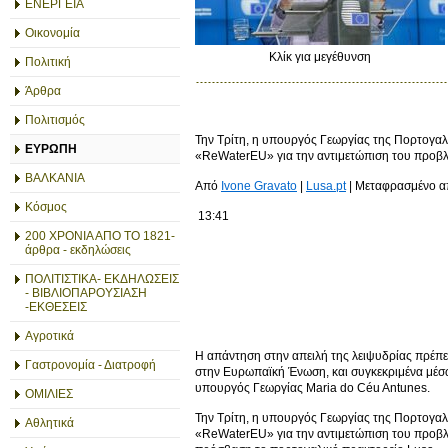
ΕΝΕΡΓΕΙΑ
Οικονομία
Κλίκ για μεγέθυνση
Πολιτική
Άρθρα
Πολιτισμός
Την Τρίτη, η υπουργός Γεωργίας της Πορτογαλ
ΕΥΡΩΠΗ
«ReWaterEU» για την αντιμετώπιση του προβ
ΒΑΛΚΑΝΙΑ
Από
Ivone Gravato
|
Lusa.pt
| Μεταφρασμένο 
Κόσμος
13:41
200 ΧΡΟΝΙΑ ΑΠΟ ΤΟ 1821-
άρθρα - εκδηλώσεις
ΠΟΛΙΤΙΣΤΙΚΑ- ΕΚΔΗΛΩΣΕΙΣ
- ΒΙΒΛΙΟΠΑΡΟΥΣΙΑΣΗ
-ΕΚΘΕΣΕΙΣ
Αγροτικά
Η απάντηση στην απειλή της λειψυδρίας πρέπει
Γαστρονομία - Διατροφή
στην Ευρωπαϊκή Ένωση, και συγκεκριμένα μέσω
υπουργός Γεωργίας Maria do Céu Antunes.
ΟΜΙΛΙΕΣ
Την Τρίτη, η υπουργός Γεωργίας της Πορτογαλ
Αθλητικά
«ReWaterEU» για την αντιμετώπιση του προβλή