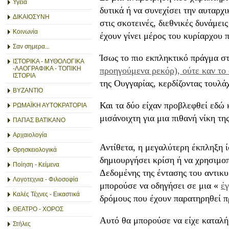
Υγεία
δυτικά ή να συνεχίσει την αυταρχ
ΔΙΚΑΙΟΣΥΝΗ
στις σκοτεινές, διεθνικές δυνάμει
Κοινωνία
έχουν γίνει μέρος του κυρίαρχου 
Σαν σημερα...
Ίσως το πιο εκπληκτικό πράγμα στ
ΙΣΤΟΡΙΚΑ - ΜΥΘΟΛΟΓΙΚΑ
-ΛΑΟΓΡΑΦΙΚΑ - ΤΟΠΙΚΗ
προηγούμενα ρεκόρ), ούτε καν το
ΙΣΤΟΡΙΑ
της Ουγγαρίας, κερδίζοντας τουλάχ
ΒΥΖΑΝΤΙΟ
Και τα δύο είχαν προβλεφθεί εδώ 
ΡΩΜΑΪΚΗ ΑΥΤΟΚΡΑΤΟΡΙΑ
μισάνοιχτη για μια πιθανή νίκη τη
ΠΑΠΑΣ ΒΑΤΙΚΑΝΟ
Αρχαιολογία
Αντίθετα, η μεγαλύτερη έκπληξη
Θρησκειολογικά
δημιουργήσει κρίση ή να χρησιμοπ
Ποίηση - Κείμενα
Δεδομένης της έντασης του αντικυ
Λογοτεχνια - Φιλοσοφία
μπορούσε να οδηγήσει σε μια «
έ
Καλές Τέχνες - Εικαστικά
δρόμους που έχουν παρατηρηθεί π
ΘΕΑΤΡΟ - ΧΟΡΟΣ
Αυτό θα μπορούσε να είχε καταλήξ
Στήλες