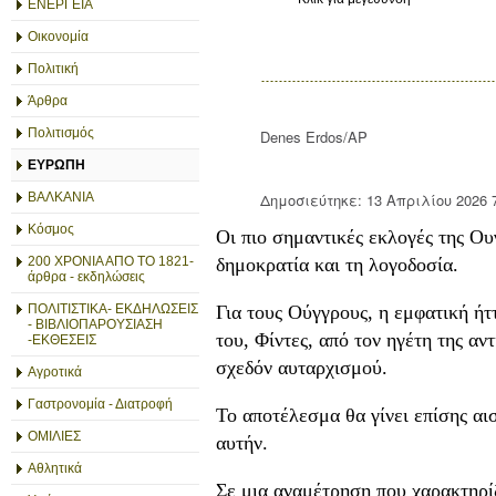
ΕΝΕΡΓΕΙΑ
Οικονομία
Πολιτική
Άρθρα
Πολιτισμός
Denes Erdos/AP
ΕΥΡΩΠΗ
Δημοσιεύτηκε: 13 Απριλίου 2026 
ΒΑΛΚΑΝΙΑ
Κόσμος
Οι πιο σημαντικές εκλογές της Ου
δημοκρατία και τη λογοδοσία.
200 ΧΡΟΝΙΑ ΑΠΟ ΤΟ 1821-
άρθρα - εκδηλώσεις
Για τους Ούγγρους, η εμφατική ή
ΠΟΛΙΤΙΣΤΙΚΑ- ΕΚΔΗΛΩΣΕΙΣ
- ΒΙΒΛΙΟΠΑΡΟΥΣΙΑΣΗ
του, Φίντες, από τον ηγέτη της α
-ΕΚΘΕΣΕΙΣ
σχεδόν αυταρχισμού.
Αγροτικά
Γαστρονομία - Διατροφή
Το αποτέλεσμα θα γίνει επίσης αι
ΟΜΙΛΙΕΣ
αυτήν.
Αθλητικά
Σε μια αναμέτρηση που χαρακτηρίζ