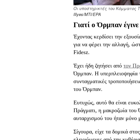
Οι υποστηρικτές του Κόμματος 
Illyes/MTI/EPA
Γιατί ο Όρμπαν έγιν
Έχοντας κερδίσει την εξουσί
για να φέρει την αλλαγή, ώ
Fidesz.
Έχει ήδη ζητήσει από
τον Πρ
Όρμπαν. Η υπερπλειοψηφία τ
συνταγματικές τροποποιήσεις
του Όρμπαν.
Ευτυχώς, αυτό θα είναι ευκ
Πράγματι, η μακροζωία του Ό
αυταρχισμού του ήταν μόνο 
Σίγουρα, είχε τα δομικά στο
ελεγχόμενες από την κυβέρν