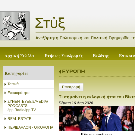
Αρχική Σελίδα
Ετήσιες Συνδρομές
Εκδότης
Επικοι
ΕΥΡΩΠΗ
Κατηγορίες
Τοπικά
Επιστροφή
Επικαιρότητα
Τι σημαίνει η εκλογική ήττα του Βίκ
ΣΥΝΕΝΤΕΥΞΕΙΣ/MEDIA/
Πέμπτη 16 Απρ 2026
PODCASTS
/tpp.Radio/tpp.TV
REAL ESTATE
ΠΕΡΙΒΑΛΛΟΝ - ΟΙΚΟΛΟΓΙΑ
Κλίκ για μεγέθυνση