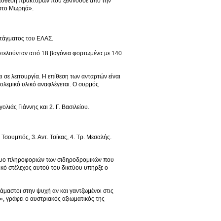
 υπόθεση πρακτόρων που ξεκινούσε από την
 στο Μωρηά».
ντάγματος του ΕΛΑΣ.
οτελούνταν από 18 βαγόνια φορτωμένα με 140
σε λειτουργία. Η επίθεση των ανταρτών είναι
πολεμικό υλικό αναφλέγεται. Ο συρμός
ιάς Γιάννης και 2. Γ. Βασιλείου.
 Τσουμπός, 3. Αντ. Τσίκας, 4. Τρ. Μεσαλής.
κτυο πληροφοριών των σιδηροδρομικών που
ικό στέλεχος αυτού του δικτύου υπήρξε ο
άμαστοι στην ψυχή αν και γαντζωμένοι στις
», γράφει ο αυστριακός αξιωματικός της