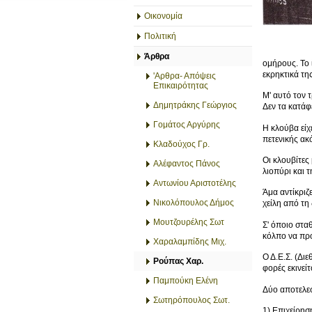
Οικονομία
Πολιτική
Άρθρα
ομήρους. Το 
εκρηκτικά τη
'Αρθρα- Απόψεις
Επικαιρότητας
Μ' αυτό τον 
Δημητράκης Γεώργιος
Δεν τα κατάφ
Γομάτος Αργύρης
Η κλούβα είχ
πετενικής ακ
Κλαδούχος Γρ.
Οι κλουβίτες
Αλέφαντος Πάνος
λιοπύρι και τ
Αντωνίου Αριστοτέλης
Άμα αντίκριζ
Νικολόπουλος Δήμος
χείλη από τη
Μουτζουρέλης Σωτ
Σ' όποιο στα
κόλπο να προ
Χαραλαμπίδης Μιχ.
Ο Δ.Ε.Σ. (Δι
Ρούπας Χαρ.
φορές εκινείτ
Παμπούκη Ελένη
Δύο αποτελε
Σωτηρόπουλος Σωτ.
1) Επιχείρησ