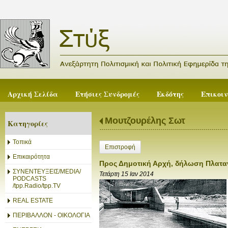
Αρχική Σελίδα
Ετήσιες Συνδρομές
Εκδότης
Επικοι
Μουτζουρέλης Σωτ
Κατηγορίες
Τοπικά
Επιστροφή
Επικαιρότητα
Προς Δημοτική Αρχή, δήλωση Πλατ
ΣΥΝΕΝΤΕΥΞΕΙΣ/MEDIA/
Τετάρτη 15 Ιαν 2014
PODCASTS
/tpp.Radio/tpp.TV
REAL ESTATE
ΠΕΡΙΒΑΛΛΟΝ - ΟΙΚΟΛΟΓΙΑ