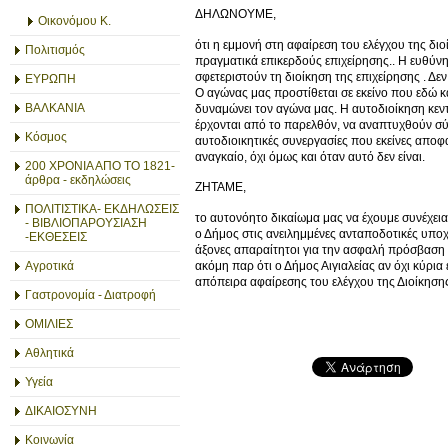
ΔΗΛΩΝΟΥΜΕ,
Οικονόμου Κ.
ότι η εμμονή στη αφαίρεση του ελέγχου της δι
Πολιτισμός
πραγματικά επικερδούς επιχείρησης.. Η ευθύνη
σφετεριστούν τη διοίκηση της επιχείρησης . Δε
ΕΥΡΩΠΗ
Ο αγώνας μας προστίθεται σε εκείνο που εδώ και
ΒΑΛΚΑΝΙΑ
δυναμώνει τον αγώνα μας. Η αυτοδιοίκηση κεντρ
έρχονται από το παρελθόν, να αναπτυχθούν σύμ
Κόσμος
αυτοδιοικητικές συνεργασίες που εκείνες απο
αναγκαίο, όχι όμως και όταν αυτό δεν είναι.
200 ΧΡΟΝΙΑ ΑΠΟ ΤΟ 1821-
άρθρα - εκδηλώσεις
ΖΗΤΑΜΕ,
ΠΟΛΙΤΙΣΤΙΚΑ- ΕΚΔΗΛΩΣΕΙΣ
το αυτονόητο δικαίωμα μας να έχουμε συνέχεια
- ΒΙΒΛΙΟΠΑΡΟΥΣΙΑΣΗ
ο Δήμος στις ανειλημμένες ανταποδοτικές υπο
-ΕΚΘΕΣΕΙΣ
άξονες απαραίτητοι για την ασφαλή πρόσβαση 
ακόμη παρ ότι ο Δήμος Αιγιαλείας αν όχι κύρια 
Αγροτικά
απόπειρα αφαίρεσης του ελέγχου της Διοίκηση
Γαστρονομία - Διατροφή
ΟΜΙΛΙΕΣ
Αθλητικά
Υγεία
ΔΙΚΑΙΟΣΥΝΗ
Κοινωνία