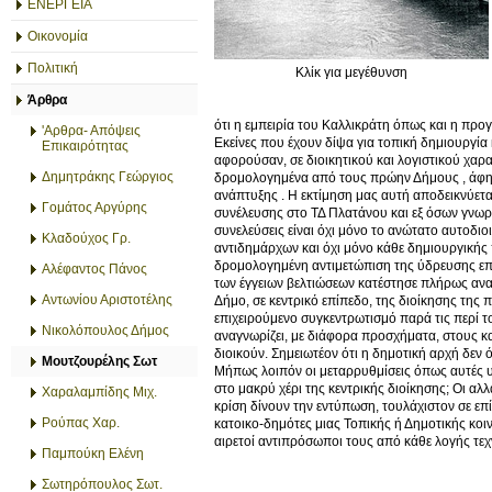
ΕΝΕΡΓΕΙΑ
Οικονομία
Πολιτική
Κλίκ για μεγέθυνση
Άρθρα
ότι η εμπειρία του Καλλικράτη όπως και η προ
'Αρθρα- Απόψεις
Εκείνες που έχουν δίψα για τοπική δημιουργία
Επικαιρότητας
αφορούσαν, σε διοικητικού και λογιστικού χα
Δημητράκης Γεώργιος
δρομολογημένα από τους πρώην Δήμους , άφησα
ανάπτυξης . Η εκτίμηση μας αυτή αποδεικνύετα
Γομάτος Αργύρης
συνέλευσης στο ΤΔ Πλατάνου και εξ όσων γνωρί
συνελεύσεις είναι όχι μόνο το ανώτατο αυτοδιο
Κλαδούχος Γρ.
αντιδημάρχων και όχι μόνο κάθε δημιουργικής 
δρομολογημένη αντιμετώπιση της ύδρευσης επί
Αλέφαντος Πάνος
των έγγειων βελτιώσεων κατέστησε πλήρως ανα
Αντωνίου Αριστοτέλης
Δήμο, σε κεντρικό επίπεδο, της διοίκησης της
επιχειρούμενο συγκεντρωτισμό παρά τις περί τ
Νικολόπουλος Δήμος
αναγνωρίζει, με διάφορα προσχήματα, στους κ
διοικούν. Σημειωτέον ότι η δημοτική αρχή δεν ό
Μουτζουρέλης Σωτ
Μήπως λοιπόν οι μεταρρυθμίσεις όπως αυτές υλ
στο μακρύ χέρι της κεντρικής διοίκησης; Οι α
Χαραλαμπίδης Μιχ.
κρίση δίνουν την εντύπωση, τουλάχιστον σε επί
Ρούπας Χαρ.
κατοικο-δημότες μιας Τοπικής ή Δημοτικής κο
αιρετοί αντιπρόσωποι τους από κάθε λογής τεχ
Παμπούκη Ελένη
Σωτηρόπουλος Σωτ.