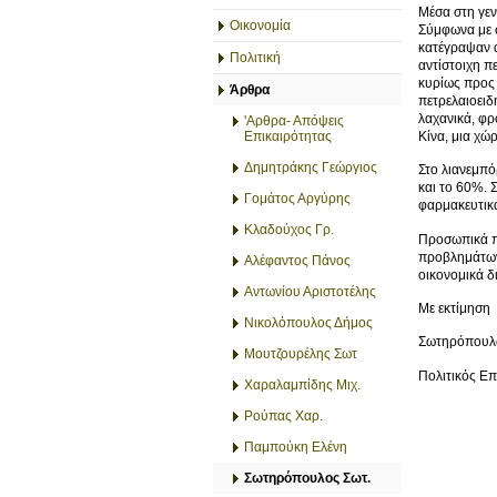
Μέσα στη γεν
Οικονομία
Σύμφωνα με σ
κατέγραψαν ά
Πολιτική
αντίστοιχη π
κυρίως προς 
Άρθρα
πετρελαιοειδ
λαχανικά, φρ
'Αρθρα- Απόψεις
Κίνα, μια χώ
Επικαιρότητας
Δημητράκης Γεώργιος
Στο λιανεμπό
και το 60%. 
Γομάτος Αργύρης
φαρμακευτικά
Κλαδούχος Γρ.
Προσωπικά πι
προβλημάτων 
Αλέφαντος Πάνος
οικονομικά δ
Αντωνίου Αριστοτέλης
Με εκτίμηση
Νικολόπουλος Δήμος
Σωτηρόπουλ
Μουτζουρέλης Σωτ
Πολιτικός Ε
Χαραλαμπίδης Μιχ.
Ρούπας Χαρ.
Παμπούκη Ελένη
Σωτηρόπουλος Σωτ.