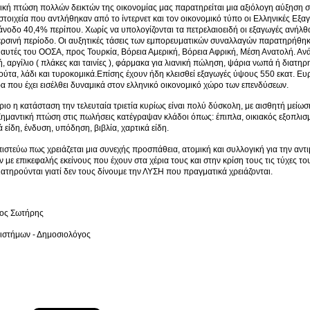
ική πτώση πολλών δεικτών της οικονομίας μας παρατηρείται μια αξιόλογη αύξηση σ
τοιχεία που αντλήθηκαν από το ίντερνετ και τον οικονομικό τύπο οι Ελληνικές Εξα
νοδο 40,4% περίπου. Χωρίς να υπολογίζονται τα πετρελαιοειδή οι εξαγωγές ανήλθα
ερσινή περίοδο. Οι αυξητικές τάσεις των εμπορευματικών συναλλαγών παρατηρήθηκ
αυτές του ΟΟΣΑ, προς Τουρκία, Βόρεια Αμερική, Βόρεια Αφρική, Μέση Ανατολή. Αν
ή, αργίλιο ( πλάκες και ταινίες ), φάρμακα για λιανική πώληση, ψάρια νωπά ή διατ
ούτα, λάδι και τυροκομικά.Επίσης έχουν ήδη κλεισθεί εξαγωγές ύψους 550 εκατ. Ε
ρα που έχει εισέλθει δυναμικά στον ελληνικό οικονομικό χώρο των επενδύσεων.
ριο η κατάσταση την τελευταία τριετία κυρίως είναι πολύ δύσκολη, με αισθητή μείω
Σημαντική πτώση στις πωλήσεις κατέγραψαν κλάδοι όπως: έπιπλα, οικιακός εξοπλισμό
 είδη, ένδυση, υπόδηση, βιβλία, χαρτικά είδη.
στεύω πως χρειάζεται μια συνεχής προσπάθεια, ατομική και συλλογική για την αντ
με επικεφαλής εκείνους που έχουν στα χέρια τους και στην κρίση τους τις τύχες τ
ιατηρούνται γιατί δεν τους δίνουμε την ΛΥΣΗ που πραγματικά χρειάζονται.
ος Σωτήρης
πιστήμων - Δημοσιολόγος