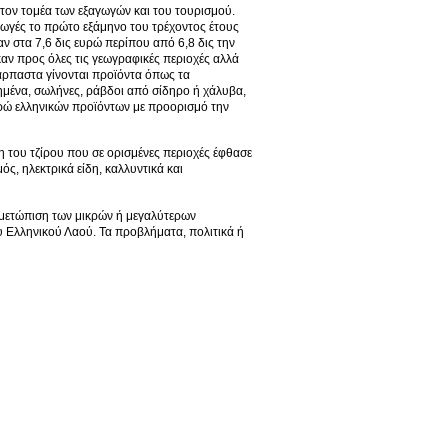
τον τομέα των εξαγωγών και του τουρισμού.
γωγές το πρώτο εξάμηνο του τρέχοντος έτους
ν στα 7,6 δις ευρώ περίπου από 6,8 δις την
αν προς όλες τις γεωγραφικές περιοχές αλλά
άρπαστα γίνονται προϊόντα όπως τα
ηρημένα, σωλήνες, ράβδοι από σίδηρο ή χάλυβα,
υρώ ελληνικών προϊόντων με προορισμό την
ση του τζίρου που σε ορισμένες περιοχές έφθασε
ς, ηλεκτρικά είδη, καλλυντικά και
ιμετώπιση των μικρών ή μεγαλύτερων
ου Ελληνικού Λαού. Τα προβλήματα, πολιτικά ή