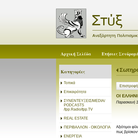
Αρχική Σελίδα
Ετήσιες Συνδρομ
Σωτηρ
Κατηγορίες
Τοπικά
Επιστροφή
Επικαιρότητα
ΟΙ ΕΛΛΗΝ
ΣΥΝΕΝΤΕΥΞΕΙΣ/MEDIA/
Παρασκευή 1
PODCASTS
/tpp.Radio/tpp.TV
REAL ESTATE
Αξιότιμοι φί
ΠΕΡΙΒΑΛΛΟΝ - ΟΙΚΟΛΟΓΙΑ
πως βρίσκοντ
ΕΝΕΡΓΕΙΑ