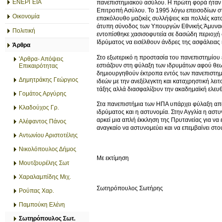
ΕΝΕΡΓΕΙΑ
πανεπιστημιακού ασύλου. Η πρώτη φορά ήταν 
Επιτροπή Ασύλου. Το 1995 λόγω επεισοδίων στο
Οικονομία
επακόλουθο μαζικές συλλήψεις και πολλές κατ
άτυπη σύνοδος των Υπουργών Εθνικής Άμυνας 
Πολιτική
εντοπίσθηκε χασισοφυτεία σε δασώδη περιοχή 
Ιδρύματος να εισέλθουν άνδρες της ασφάλειας 
Άρθρα
Στο εξωτερικό η προστασία του πανεπιστημίου 
'Αρθρα- Απόψεις
εστιάζουν στη φύλαξη των ιδρυμάτων αφού θεω
Επικαιρότητας
δημιουργηθούν έκτροπα εντός των πανεπιστημι
Δημητράκης Γεώργιος
ιδεών με την ανεξέλεγκτη και καταχρηστική λε
τάξης αλλά διασφαλίζουν την ακαδημαϊκή ελευθε
Γομάτος Αργύρης
Στα πανεπιστήμια των ΗΠΑ υπάρχει φύλαξη από
Κλαδούχος Γρ.
ιδρύματος και η αστυνομία. Στην Αγγλία η αστ
αρκεί μια απλή έκκληση της Πρυτανείας για να ε
Αλέφαντος Πάνος
αναγκαίο να αστυνομεύει και να επεμβαίνει στ
Αντωνίου Αριστοτέλης
Νικολόπουλος Δήμος
Με εκτίμηση
Μουτζουρέλης Σωτ
Χαραλαμπίδης Μιχ.
Σωτηρόπουλος Σωτήρης
Ρούπας Χαρ.
Παμπούκη Ελένη
Σωτηρόπουλος Σωτ.