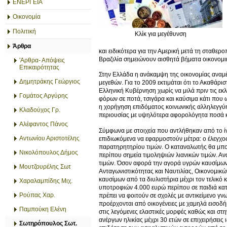
ΕΝΕΡΓΕΙΑ
Οικονομία
Πολιτική
Κλίκ για μεγέθυνση
Άρθρα
και ειδικότερα για την Αμερική μετά τη σταθερο
Βραζιλία σημειώνουν αισθητά βήματα οικονομ
'Αρθρα- Απόψεις
Επικαιρότητας
Στην Ελλάδα η ανάκαμψη της οικονομίας αναμ
Δημητράκης Γεώργιος
μεγεθών. Για το 2009 εκτιμάται ότι το Ακαθάρ
Ελληνική Κυβέρνηση χωρίς να μιλά πριν τις ε
Γομάτος Αργύρης
φόρων σε ποτά, τσιγάρα και καύσιμα κάτι που 
η χορήγηση επιδόματος κοινωνικής αλληλεγγύη
Κλαδούχος Γρ.
περιουσίας με υψηλότερα αφορολόγητα ποσά 
Αλέφαντος Πάνος
Σύμφωνα με στοιχεία που αντλήθηκαν από το ί
Αντωνίου Αριστοτέλης
επιδιωκόμενα να εφαρμοστούν μέτρα: ο έλεγχος
παρατηρητηρίου τιμών. Ο καταναλωτής θα μπορ
Νικολόπουλος Δήμος
περίπου σημεία τιμοληψιών λιανικών τιμών. Αν
τιμών. Όσον αφορά την αγορά υγρών καυσίμων 
Μουτζουρέλης Σωτ
Ανταγωνιστικότητας και Ναυτιλίας, Οικονομικώ
καυσίμων από τα διυλιστήρια μέχρι τον τελικό
Χαραλαμπίδης Μιχ.
υποτροφιών 4.000 ευρώ περίπου σε παιδιά κατ
Ρούπας Χαρ.
πρέπει να φοιτούν σε σχολές με αντικείμενο γνω
προέρχονται από οικογένειες με χαμηλά εισοδή
Παμπούκη Ελένη
στις λεγόμενες ελαστικές μορφές καθώς και σ
ανέργων ηλικίας μέχρι 30 ετών σε επιχειρήσει
Σωτηρόπουλος Σωτ.