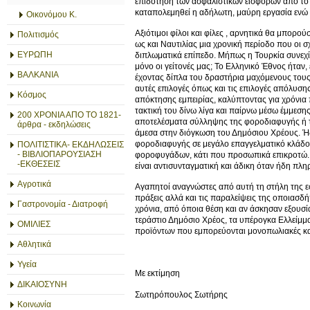
επιδότηση των ασφαλιστικών εισφορών από το 
καταπολεμηθεί η αδήλωτη, μαύρη εργασία ενώ θ
Οικονόμου Κ.
Αξιότιμοι φίλοι και φίλες , αρνητικά θα μπορ
Πολιτισμός
ως και Ναυτιλίας μια χρονική περίοδο που οι σ
ΕΥΡΩΠΗ
διπλωματικά επίπεδο. Μήπως η Τουρκία συνεχίζ
μόνο οι γείτονές μας; Το Ελληνικό Έθνος ήταν, 
ΒΑΛΚΑΝΙΑ
έχοντας δίπλα του δραστήρια μαχόμενους τους Έ
αυτές επιλογές όπως και τις επιλογές απόλυσ
Κόσμος
απόκτησης εμπειρίας, καλύπτοντας για χρόνια 
τακτική του δίνω λίγα και παίρνω μέσω έμμεση
200 ΧΡΟΝΙΑ ΑΠΟ ΤΟ 1821-
αποτελέσματα σύλληψης της φοροδιαφυγής ή τ
άρθρα - εκδηλώσεις
άμεσα στην διόγκωση του Δημόσιου Χρέους. Ή
φοροδιαφυγής σε μεγάλο επαγγελματικό κλάδο
ΠΟΛΙΤΙΣΤΙΚΑ- ΕΚΔΗΛΩΣΕΙΣ
- ΒΙΒΛΙΟΠΑΡΟΥΣΙΑΣΗ
φοροφυγάδων, κάτι που προσωπικά επικροτώ. Η
-ΕΚΘΕΣΕΙΣ
είναι αντισυνταγματική και άδικη όταν ήδη πλ
Αγροτικά
Αγαπητοί αναγνώστες από αυτή τη στήλη της ε
πράξεις αλλά και τις παραλείψεις της οποιασδ
Γαστρονομία - Διατροφή
χρόνια, από όποια θέση και αν άσκησαν εξουσί
τεράστιο Δημόσιο Χρέος, τα υπέρογκα Ελλείμμ
ΟΜΙΛΙΕΣ
προϊόντων που εμπορεύονται μονοπωλιακές και
Αθλητικά
Υγεία
Με εκτίμηση
ΔΙΚΑΙΟΣΥΝΗ
Σωτηρόπουλος Σωτήρης
Κοινωνία