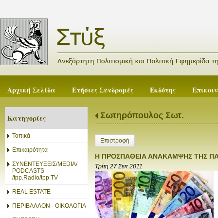
Αρχική Σελίδα
Ετήσιες Συνδρομές
Εκδότης
Επικοι
Σωτηρόπουλος Σωτ.
Κατηγορίες
Τοπικά
Επιστροφή
Επικαιρότητα
Η ΠΡΟΣΠΑΘΕΙΑ ΑΝΑΚΑΜΨΗΣ ΤΗΣ ΠΑΓΚ
ΣΥΝΕΝΤΕΥΞΕΙΣ/MEDIA/
Τρίτη 27 Σεπ 2011
PODCASTS
/tpp.Radio/tpp.TV
REAL ESTATE
ΠΕΡΙΒΑΛΛΟΝ - ΟΙΚΟΛΟΓΙΑ