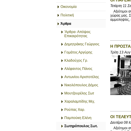
Τετάρτη 11 Σ
Οικονομία
Αξιότιμοι αν
Πολιτική
χώρας μας. Σ
αμμοληψίες, δ
Άρθρα
'Αρθρα- Απόψεις
Επικαιρότητας
Δημητράκης Γεώργιος
Η ΠΡΟΣΤΑ
Τρίτη 13 Αυγ
Γομάτος Αργύρης
Κλαδούχος Γρ.
Αλέφαντος Πάνος
Αντωνίου Αριστοτέλης
Νικολόπουλος Δήμος
Μουτζουρέλης Σωτ
Χαραλαμπίδης Μιχ.
Ρούπας Χαρ.
ΟΙ ΤΕΛΕΥ
Παμπούκη Ελένη
Δευτέρα 08 Ι
Σωτηρόπουλος Σωτ.
Αξιότιμοι αν