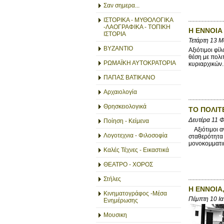
Σαν σημερα...
ΙΣΤΟΡΙΚΑ - ΜΥΘΟΛΟΓΙΚΑ
-ΛΑΟΓΡΑΦΙΚΑ - ΤΟΠΙΚΗ
Η ΕΝΝΟΙΑ 
ΙΣΤΟΡΙΑ
Τετάρτη 13 
ΒΥΖΑΝΤΙΟ
Αξιότιμοι φί
θέση με πολι
ΡΩΜΑΪΚΗ ΑΥΤΟΚΡΑΤΟΡΙΑ
κυριαρχικών..
ΠΑΠΑΣ ΒΑΤΙΚΑΝΟ
Αρχαιολογία
Θρησκειολογικά
ΤΟ ΠΟΛΙΤ
Δευτέρα 11 
Ποίηση - Κείμενα
Αξιότιμοι αν
Λογοτεχνια - Φιλοσοφία
σταθερότητα 
μονοκομματικ
Καλές Τέχνες - Εικαστικά
ΘΕΑΤΡΟ - ΧΟΡΟΣ
Στήλες
Η ΕΝΝΟΙΑ,
Κινηματογράφος -Μέσα
Πέμπτη 10 Ι
Ενημέρωσης
Μουσικη