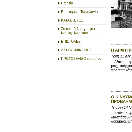
Παιδεία
Επιστήμες - Τεχνολογία
ΚΑΤΑΣΚΕΥΕΣ
Σκίτσο -Γελοιογραφια -
Κομικς -Καρτουν
ΕΠΙΣΤΟΛΕΣ
Η ΑΡΧΗ Π
ΑΣΤΥΝΟΜΙΚΑ ΝΕΑ
Τρίτη 11 Δεκ
ΠΡΩΤΟΣΕΛΙΔΟ του μήνα
Αξιότιμοι φί
μας, υπάρχου
προσωπικότητ
Ο ΚΙΝΔΥΝ
ΠΡΟΒΛΗΜ
Τετάρτη 14 Ν
Αξιότιμοι φί
διασπάσουν 
δοκιμαζόμενη