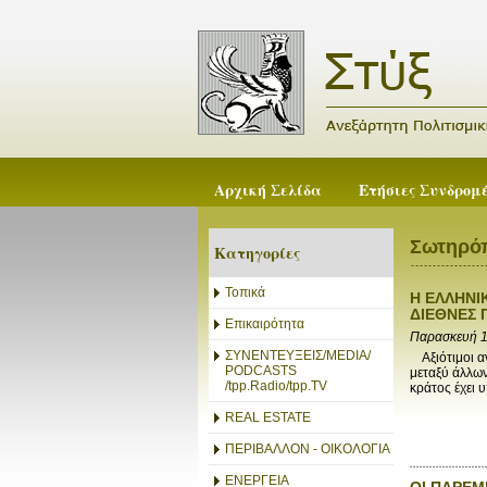
Αρχική Σελίδα
Ετήσιες Συνδρομ
Σωτηρόπ
Κατηγορίες
Τοπικά
Η ΕΛΛΗΝΙ
ΔΙΕΘΝΕΣ 
Επικαιρότητα
Παρασκευή 1
ΣΥΝΕΝΤΕΥΞΕΙΣ/MEDIA/
Αξιότιμοι αν
PODCASTS
μεταξύ άλλων
/tpp.Radio/tpp.TV
κράτος έχει 
REAL ESTATE
ΠΕΡΙΒΑΛΛΟΝ - ΟΙΚΟΛΟΓΙΑ
ΕΝΕΡΓΕΙΑ
ΟΙ ΠΑΡΕΜ