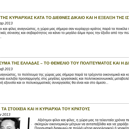
ΤΗΣ ΚΥΡΙΑΡΧΙΑΣ ΚΑΤΑ ΤΟ ΔΙΕΘΝΕΣ ΔΙΚΑΙΟ ΚΑΙ Η ΕΞΕΛΙΞΗ ΤΗΣ Ι
Μαρ 2013
λοι και φίλες αναγνώστες, η χώρα μας σήμερα σαν κυρίαρχο κράτος παρά τα ποικίλα 
τικές σύνεσης και σοβαρότητος να κάνει το μεγάλο άλμα προς την έξοδο από την π
.
ΕΥΜΑ ΤΗΣ ΕΛΛΑΔΑΣ – ΤΟ ΘΕΜΕΛΙΟ ΤΟΥ ΠΟΛΙΤΕΥΜΑΤΟΣ ΚΑΙ Η Δ
Φεβ 2013
αγνώστες, το πολίτευμα της χώρας μας σήμερα παρά τα τρέχοντα οικονομικά και κο
και ευελιξία προσαρμογής στις μεγάλες εργασιακές και πολιτικοκοινωνικές μεταβολ
ή εξουσία και οι πολυκομματικές συνεργασίες θα είναι και στο άμεσο...
 ΤΑ ΣΤΟΙΧΕΙΑ ΚΑΙ Η ΚΥΡΙΑΡΧΙΑ ΤΟΥ ΚΡΑΤΟΥΣ
αν 2013
Αξιότιμοι φίλοι και φίλες, η χώρα μας τα τελευταία χρόνια 
σκληρών οικονομικών μέτρων να ανταπεξέλθει και να χαράξει μ
Προσωπικά διαφωνώ σε πολλά μέτρα φορολογικού ή γενικότε