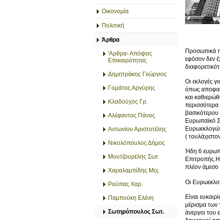
Οικονομία
Πολιτική
Άρθρα
Προσωπικά πι
'Αρθρα- Απόψεις
εφόσον δεν έ
Επικαιρότητας
διαφορετικότ
Δημητράκης Γεώργιος
Οι εκλογές γ
Γομάτος Αργύρης
όπως αποφασ
και καθιερώθ
Κλαδούχος Γρ.
περισσότερα
βασικότερου 
Αλέφαντος Πάνος
Ευρωπαϊκό Σ
Ευρωεκλογών
Αντωνίου Αριστοτέλης
( τουλάχιστο
Νικολόπουλος Δήμος
Ήδη 6 ευρωπ
Μουτζουρέλης Σωτ
Επιτροπής.Η 
πλέον άμεσο 
Χαραλαμπίδης Μιχ.
Οι Ευρωεκλογ
Ρούπας Χαρ.
Είναι ευκαιρ
Παμπούκη Ελένη
μέρισμα των 
Σωτηρόπουλος Σωτ.
άνεργοι του ε