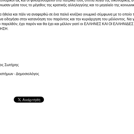
τυνομικοί ως και οι φιλοξενούμενοι στα πατρικά τους σπίτια λόγω της οικονομικής α
ένιωσαν μέσα τους το μέγεθος της κρατικής αλληλεγγύης και το μεγαλείο της κοινων
α ήθελα και πάλι να αναφερθώ σε ένα παλιό κινέζικο γνωμικό σύμφωνα με το οποίο 
να οδηγήσει στην κατανόηση του παρόντος και την κυριάρχηση του μέλλοντος. Να γ
ο παρελθόν, έχει παρόν και θα έχει και μέλλον γιατί οι ΕΛΛΗΝΕΣ KAI OI ΕΛΛΗΝ
ΗΣΗ.
ος Σωτήρης
πιστήμων - Δημοσιολόγος