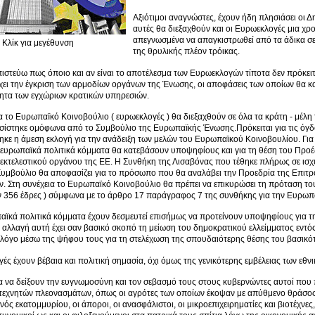
Αξιότιμοι αναγνώστες, έχουν ήδη πλησιάσει οι Δ
αυτές θα διεξαχθούν και οι Ευρωεκλογές μια χ
απεγνωσμένα να απαγκιστρωθεί από τα άδικα σε
Κλίκ για μεγέθυνση
της θρυλικής πλέον τρόικας.
στεύω πως όποιο και αν είναι το αποτέλεσμα των Ευρωεκλογών τίποτα δεν πρόκειτ
χει την έγκριση των αρμοδίων οργάνων της Ένωσης, οι αποφάσεις των οποίων θα κ
ητα των εγχώριων κρατικών υπηρεσιών.
ια το Ευρωπαïκό Κοινοβούλιο ( ευρωεκλογές ) θα διεξαχθούν σε όλα τα κράτη - μέλ
ίστηκε ομόφωνα από το Συμβούλιο της Ευρωπαïκής Ένωσης.Πρόκειται για τις όγδο
ηκε η άμεση εκλογή για την ανάδειξη των μελών του Ευρωπαϊκού Κοινοβουλίου. Για
 ευρωπαϊκά πολιτικά κόμματα θα κατεβάσουν υποψηφίους και για τη θέση του Προ
εκτελεστικού οργάνου της ΕΕ. Η Συνθήκη της Λισαβόνας που τέθηκε πλήρως σε ισχ
υμβούλιο θα αποφασίζει για το πρόσωπο που θα αναλάβει την Προεδρία της Επιτρ
. Στη συνέχεια το Ευρωπαϊκό Κοινοβούλιο θα πρέπει να επικυρώσει τη πρόταση τ
ν 356 έδρες ) σύμφωνα με το άρθρο 17 παράγραφος 7 της συνθήκης για την Ευρω
αϊκά πολιτικά κόμματα έχουν δεσμευτεί επισήμως να προτείνουν υποψηφίους για 
αλλαγή αυτή έχει σαν βασικό σκοπό τη μείωση του δημοκρατικού ελλείμματος εντός
λόγο μέσω της ψήφου τους για τη στελέχωση της σπουδαιότερης θέσης του βασικό
ές έχουν βέβαια και πολιτική σημασία, όχι όμως της γενικότερης εμβέλειας των εθν
ία να δείξουν την ευγνωμοσύνη και τον σεβασμό τους στους κυβερνώντες αυτοί που 
τεχνητών πλεονασμάτων, όπως οι αγρότες των οποίων έκοψαν με απύθμενο θράσος 
νός εκατομμυρίου, οι άποροι, οι ανασφάλιστοι, οι μικροεπιχειρηματίες και βιοτέχνες, 