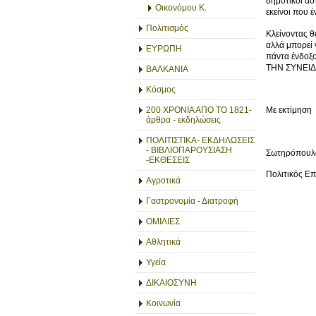
δημοτικοί ασ
Οικονόμου Κ.
εκείνοι που 
Πολιτισμός
Κλείνοντας θ
αλλά μπορεί 
ΕΥΡΩΠΗ
πάντα ένδοξ
ΤΗΝ ΣΥΝΕΙΔ
ΒΑΛΚΑΝΙΑ
Κόσμος
200 ΧΡΟΝΙΑ ΑΠΟ ΤΟ 1821-
Με εκτίμηση
άρθρα - εκδηλώσεις
ΠΟΛΙΤΙΣΤΙΚΑ- ΕΚΔΗΛΩΣΕΙΣ
- ΒΙΒΛΙΟΠΑΡΟΥΣΙΑΣΗ
Σωτηρόπουλ
-ΕΚΘΕΣΕΙΣ
Πολιτικός Ε
Αγροτικά
Γαστρονομία - Διατροφή
ΟΜΙΛΙΕΣ
Αθλητικά
Υγεία
ΔΙΚΑΙΟΣΥΝΗ
Κοινωνία