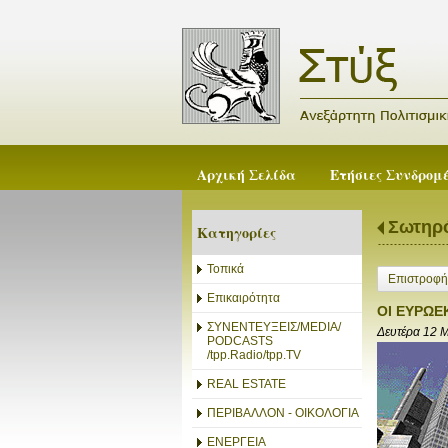
Αρχική Σελίδα
Ετήσιες Συνδρομ
Σωτηρ
Κατηγορίες
Τοπικά
Επιστροφή
Επικαιρότητα
ΟΙ ΕΥΡΩΕ
ΣΥΝΕΝΤΕΥΞΕΙΣ/MEDIA/
Δευτέρα 12 
PODCASTS
/tpp.Radio/tpp.TV
REAL ESTATE
ΠΕΡΙΒΑΛΛΟΝ - ΟΙΚΟΛΟΓΙΑ
ΕΝΕΡΓΕΙΑ