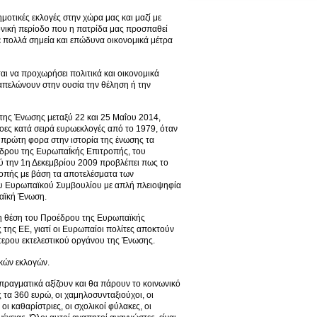
ημοτικές εκλογές στην χώρα μας και μαζί με
ρονική περίοδο που η πατρίδα μας προσπαθεί
 πολλά σημεία και επώδυνα οικονομικά μέτρα
αι να προχωρήσει πολιτικά και οικονομικά
απελώνουν στην ουσία την θέληση ή την
η της Ένωσης μεταξύ 22 και 25 Μαΐου 2014,
ες κατά σειρά ευρωεκλογές από το 1979, όταν
 πρώτη φορα στην ιστορία της ένωσης τα
έδρου της ΕυρωπαΪκής Επιτροπής, του
ύ την 1η Δεκεμβρίου 2009 προβλέπει πως το
οπής με βάση τα αποτελέσματα των
ου Ευρωπαϊκού Συμβουλίου με απλή πλειοψηφία
παϊκή Ένωση.
τη θέση του Προέδρου της Ευρωπαϊκής
 της ΕΕ, γιατί οι Ευρωπαίοι πολίτες αποκτούν
τερου εκτελεστικού οργάνου της Ένωσης.
ικών εκλογών.
πραγματικά αξίζουν και θα πάρουν το κοινωνικό
τα 360 ευρώ, οι χαμηλοσυνταξιούχοι, οι
οι καθαρίστριες, οι σχολικοί φύλακες, οι