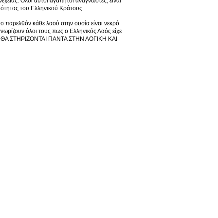
νέχειας. Όλοι αυτοί αγαπητοί αναγνώστες, είναι
ικότητας του Ελληνικού Κράτους.
το παρελθόν κάθε λαού στην ουσία είναι νεκρό
νωρίζουν όλοι τους πως ο Ελληνικός Λαός είχε
ΙΔΕΣ ΘΑ ΣΤΗΡΙΖΟΝΤΑΙ ΠΑΝΤΑ ΣΤΗΝ ΛΟΓΙΚΗ ΚΑΙ