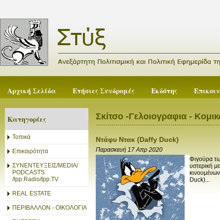
Αρχική Σελίδα
Ετήσιες Συνδρομές
Εκδότης
Επικοι
Σκίτσο -Γελοιογραφια - Κομικ
Κατηγορίες
Τοπικά
Ντάφυ Ντακ (Daffy Duck)
Παρασκευή 17 Απρ 2020
Επικαιρότητα
Φιγούρα τω
ΣΥΝΕΝΤΕΥΞΕΙΣ/MEDIA/
υστερική μ
PODCASTS
κινουμένων
/tpp.Radio/tpp.TV
Duck)...
REAL ESTATE
ΠΕΡΙΒΑΛΛΟΝ - ΟΙΚΟΛΟΓΙΑ