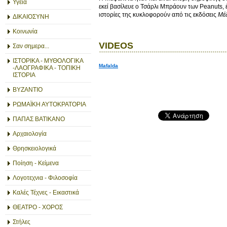
Υγεία
εκεί βασίλευε ο Τσάρλι Μπράουν των Peanuts, 
ιστορίες της κυκλοφορούν από τις εκδόσεις
Μέ
ΔΙΚΑΙΟΣΥΝΗ
Κοινωνία
VIDEOS
Σαν σημερα...
ΙΣΤΟΡΙΚΑ - ΜΥΘΟΛΟΓΙΚΑ
Mafalda
-ΛΑΟΓΡΑΦΙΚΑ - ΤΟΠΙΚΗ
ΙΣΤΟΡΙΑ
ΒΥΖΑΝΤΙΟ
ΡΩΜΑΪΚΗ ΑΥΤΟΚΡΑΤΟΡΙΑ
ΠΑΠΑΣ ΒΑΤΙΚΑΝΟ
Αρχαιολογία
Θρησκειολογικά
Ποίηση - Κείμενα
Λογοτεχνια - Φιλοσοφία
Καλές Τέχνες - Εικαστικά
ΘΕΑΤΡΟ - ΧΟΡΟΣ
Στήλες