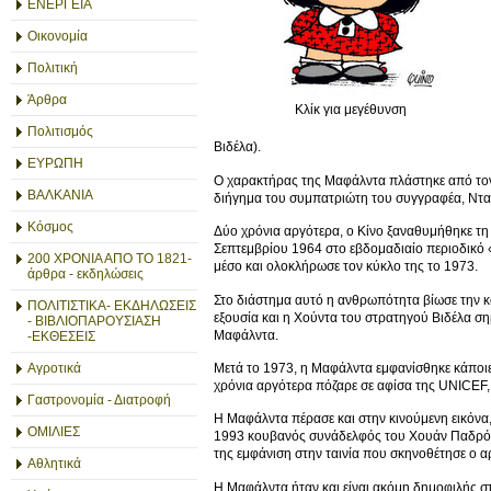
ΕΝΕΡΓΕΙΑ
Οικονομία
Πολιτική
Άρθρα
Κλίκ για μεγέθυνση
Πολιτισμός
Βιδέλα).
ΕΥΡΩΠΗ
Ο χαρακτήρας της Μαφάλντα πλάστηκε από τον Κ
ΒΑΛΚΑΝΙΑ
διήγημα του συμπατριώτη του συγγραφέα, Νταβ
Κόσμος
Δύο χρόνια αργότερα, ο Κίνο ξαναθυμήθηκε τη 
Σεπτεμβρίου 1964 στο εβδομαδιαίο περιοδικό 
200 ΧΡΟΝΙΑ ΑΠΟ ΤΟ 1821-
μέσο και ολοκλήρωσε τον κύκλο της το 1973.
άρθρα - εκδηλώσεις
Στο διάστημα αυτό η ανθρωπότητα βίωσε την 
ΠΟΛΙΤΙΣΤΙΚΑ- ΕΚΔΗΛΩΣΕΙΣ
εξουσία και η Χούντα του στρατηγού Βιδέλα ση
- ΒΙΒΛΙΟΠΑΡΟΥΣΙΑΣΗ
Μαφάλντα.
-ΕΚΘΕΣΕΙΣ
Μετά το 1973, η Μαφάλντα εμφανίσθηκε κάποιε
Αγροτικά
χρόνια αργότερα πόζαρε σε αφίσα της UNICEF,
Γαστρονομία - Διατροφή
Η Μαφάλντα πέρασε και στην κινούμενη εικόνα,
ΟΜΙΛΙΕΣ
1993 κουβανός συνάδελφός του Χουάν Παδρόν μ
της εμφάνιση στην ταινία που σκηνοθέτησε ο 
Αθλητικά
Η Μαφάλντα ήταν και είναι ακόμη δημοφιλής στ