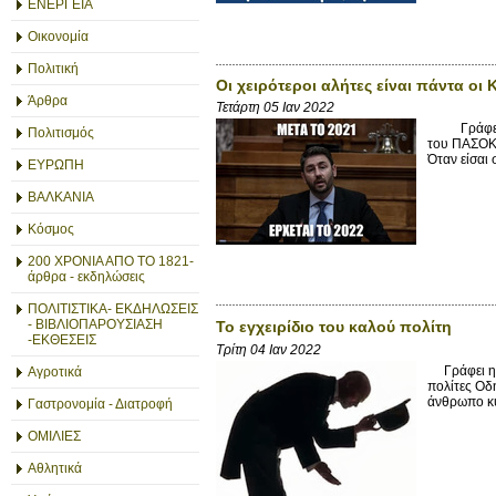
ΕΝΕΡΓΕΙΑ
Οικονομία
Πολιτική
Οι χειρότεροι αλήτες είναι πάντα οι
Άρθρα
Τετάρτη 05 Ιαν 2022
Γράφει ο m
Πολιτισμός
του ΠΑΣΟΚ. 
Όταν είσαι 
ΕΥΡΩΠΗ
ΒΑΛΚΑΝΙΑ
Κόσμος
200 ΧΡΟΝΙΑ ΑΠΟ ΤΟ 1821-
άρθρα - εκδηλώσεις
ΠΟΛΙΤΙΣΤΙΚΑ- ΕΚΔΗΛΩΣΕΙΣ
- ΒΙΒΛΙΟΠΑΡΟΥΣΙΑΣΗ
Το εγχειρίδιο του καλού πολίτη
-ΕΚΘΕΣΕΙΣ
Τρίτη 04 Ιαν 2022
Γράφει η Τ
Αγροτικά
πολίτες Οδη
άνθρωπο κυ
Γαστρονομία - Διατροφή
ΟΜΙΛΙΕΣ
Αθλητικά