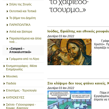
Στήλη της Στυγός
Ουτοπικά και Τοπικά
Το βήμα του Δημότη
ΠΑΡΑΠΟΛΙΤΙΚΑ
Ιούδας, Εφιάλτης και εθνικός ρουφιά
Απλά και ξάστερα
Δευτέρα 03 Ιαν 2022
Παραλειπόμενα και άλλα
Γράφει ο 
τινά…
Χριστό». Π
πλησιάζει 
«Σατιρικά –
Αποκαλυπτικά»
Γράμματα από το Αίγιο
Κινηματογράφος -Μέσα
Ενημέρωσης
Μουσικη
Στο κλέψιμο δεν τους φτάνει κανείς. 
Παιδεία
Δευτέρα 03 Ιαν 2022
Επιστήμες - Τεχνολογία
Πάρε ένα ν
Εργαζομένω
ΚΑΤΑΣΚΕΥΕΣ
έπρεπε να π
Σκίτσο -Γελοιογραφια -
Κομικς -Καρτουν