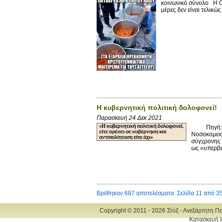
κοινωνικό σύνολο Η Ομ
μέρες δεν είναι τελικώς
Η κυβερνητική πολιτική δολοφονεί!
Παρασκευή 24 Δεκ 2021
Πηγή: Του
Νοσοκομεια
σύγχρονης 
ως «υπερβά
Βρέθηκαν 687 αποτελέσματα. Σελίδα 11 από 3
Copyright © 2011 - 2026 Στύξ - Ανεξάρτητη Π
Κατασκευή Ι