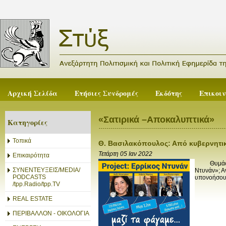
Αρχική Σελίδα
Ετήσιες Συνδρομές
Εκδότης
Επικοι
«Σατιρικά –Αποκαλυπτικά»
Κατηγορίες
Τοπικά
Θ. Βασιλακόπουλος: Από κυβερνητικ
Τετάρτη 05 Ιαν 2022
Επικαιρότητα
Θυμάστε τ
ΣΥΝΕΝΤΕΥΞΕΙΣ/MEDIA/
Ντυνάν»; Αν
PODCASTS
υπονοήσουμ
/tpp.Radio/tpp.TV
REAL ESTATE
ΠΕΡΙΒΑΛΛΟΝ - ΟΙΚΟΛΟΓΙΑ