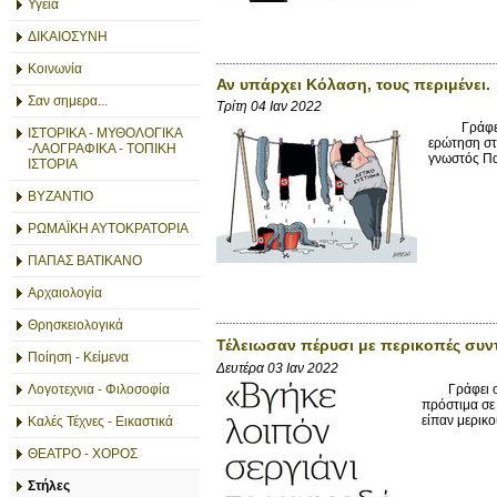
Υγεία
ΔΙΚΑΙΟΣΥΝΗ
Κοινωνία
Αν υπάρχει Κόλαση, τους περιμένει.
Σαν σημερα...
Τρίτη 04 Ιαν 2022
Γράφει ο m
ΙΣΤΟΡΙΚΑ - ΜΥΘΟΛΟΓΙΚΑ
ερώτηση στ
-ΛΑΟΓΡΑΦΙΚΑ - ΤΟΠΙΚΗ
γνωστός Πα
ΙΣΤΟΡΙΑ
ΒΥΖΑΝΤΙΟ
ΡΩΜΑΪΚΗ ΑΥΤΟΚΡΑΤΟΡΙΑ
ΠΑΠΑΣ ΒΑΤΙΚΑΝΟ
Αρχαιολογία
Θρησκειολογικά
Τέλειωσαν πέρυσι με περικοπές συντ
Ποίηση - Κείμενα
Δευτέρα 03 Ιαν 2022
Γράφει ο mi
Λογοτεχνια - Φιλοσοφία
πρόστιμα σε
είπαν μερικο
Καλές Τέχνες - Εικαστικά
ΘΕΑΤΡΟ - ΧΟΡΟΣ
Στήλες