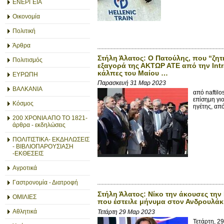
ΕΝΕΡΓΕΙΑ
Οικονομία
Πολιτική
Άρθρα
Στήλη Άλατος: Ο Πατούλης, που “ζητ
Πολιτισμός
εξαγορά της ΑΚΤΩΡ ΑΤΕ από την Intr
κάλπες του Μαίου …
ΕΥΡΩΠΗ
Παρασκευή 31 Μαρ 2023
ΒΑΛΚΑΝΙΑ
από naftil
επίσημη γιο
Κόσμος
ηγέτης, από
200 ΧΡΟΝΙΑ ΑΠΟ ΤΟ 1821-
άρθρα - εκδηλώσεις
ΠΟΛΙΤΙΣΤΙΚΑ- ΕΚΔΗΛΩΣΕΙΣ
- ΒΙΒΛΙΟΠΑΡΟΥΣΙΑΣΗ
-ΕΚΘΕΣΕΙΣ
Αγροτικά
Γαστρονομία - Διατροφή
Στήλη Άλατος: Νίκο την άκουσες την
ΟΜΙΛΙΕΣ
που έστειλε μήνυμα στον Ανδρουλάκη
Αθλητικά
Τετάρτη 29 Μαρ 2023
Τετάρτη, 2