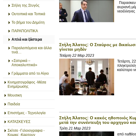
Παρασκευή,
Στήλη της Στυγός
αυριανή μέ
νεοέλληνες
Ουτοπικά και Τοπικά
Το βήμα του Δημότη
ΠΑΡΑΠΟΛΙΤΙΚΑ
Απλά και ξάστερα
Στήλη Άλατος: Ο Σταύρος με δικαίωσε
Παραλειπόμενα και άλλα
γίνεται μηδέν
τινά…
Τετάρτη 22 Μαρ 2023
«Σατιρικά –
Τετάρτη, 2
Αποκαλυπτικά»
πληκτρολόγ
καλύτερο ν
Γράμματα από το Αίγιο
Κινηματογράφος -Μέσα
Ενημέρωσης
Μουσικη
Παιδεία
Επιστήμες - Τεχνολογία
Στήλη Άλατος: Ο κακός ηθοποιός Κυ
ΚΑΤΑΣΚΕΥΕΣ
μετά την συνέντευξη του αρχηγού κ
Τρίτη 21 Μαρ 2023
Σκίτσο -Γελοιογραφια -
από naftilo
Κομικς -Καρτουν