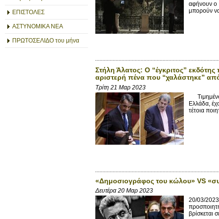
αφήνουν ο Κ
μπορούν να
ΕΠΙΣΤΟΛΕΣ
ΑΣΤΥΝΟΜΙΚΑ ΝΕΑ
ΠΡΩΤΟΣΕΛΙΔΟ του μήνα
Στήλη Άλατος: Ο “έγκριτος” εκδότης
αριστερή πένα που “χαλάστηκε” από τ
Τρίτη 21 Μαρ 2023
Τιμημένοι μ
Ελλάδα, έχο
τέτοια ποιη
«Δημοσιογράφος του κώλου» VS «σ
Δευτέρα 20 Μαρ 2023
20/03/2023
προσποιητή 
βρίσκεται σ