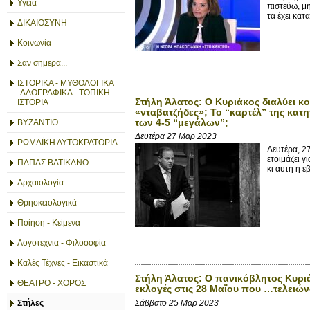
Υγεία
πιστεύω, μ
τα έχει κατ
ΔΙΚΑΙΟΣΥΝΗ
Κοινωνία
Σαν σημερα...
ΙΣΤΟΡΙΚΑ - ΜΥΘΟΛΟΓΙΚΑ
-ΛΑΟΓΡΑΦΙΚΑ - ΤΟΠΙΚΗ
Στήλη Άλατος: Ο Κυριάκος διαλύει κ
ΙΣΤΟΡΙΑ
«νταβατζήδες»; Το “καρτέλ” της κατ
των 4-5 “μεγάλων”;
ΒΥΖΑΝΤΙΟ
Δευτέρα 27 Μαρ 2023
ΡΩΜΑΪΚΗ ΑΥΤΟΚΡΑΤΟΡΙΑ
Δευτέρα, 2
ετοιμάζει 
ΠΑΠΑΣ ΒΑΤΙΚΑΝΟ
κι αυτή η ε
Αρχαιολογία
Θρησκειολογικά
Ποίηση - Κείμενα
Λογοτεχνια - Φιλοσοφία
Καλές Τέχνες - Εικαστικά
Στήλη Άλατος: Ο πανικόβλητος Κυριά
ΘΕΑΤΡΟ - ΧΟΡΟΣ
εκλογές στις 28 Μαΐου που …τελειών
Σάββατο 25 Μαρ 2023
Στήλες