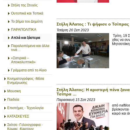
Στήλη της Στυγός
Ουτοπικά και Τοπικά
Το βήμα του Δημότη
Στήλη ΆΛατος : Τι ψήφισε ο Τσίπρας
ΠΑΡΑΠΟΛΙΤΙΚΑ
Τετάρτη 20 Σεπ 2023
Τρίτη, 19 
Απλά και ξάστερα
χθες να συ
Μητσοτάκη 
Παραλειπόμενα και άλλα
τινά…
«Σατιρικά –
Αποκαλυπτικά»
Γράμματα από το Αίγιο
Κινηματογράφος -Μέσα
Ενημέρωσης
Στήλη Άλατος: Η αριστερή πένα ξανα
Μουσικη
Τσίπρα …
Παιδεία
Παρασκευή 15 Σεπ 2023
από naftil
Επιστήμες - Τεχνολογία
βρίσκονται
καιρό και ά
ΚΑΤΑΣΚΕΥΕΣ
Σκίτσο -Γελοιογραφια -
Κομικς -Καρτουν