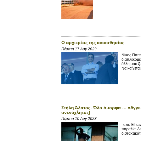
Ο αρχιερέας της αναισθησίας
Πέμπτη 17 Αυγ 2023
Νίκος Παπα
διαπλεκόμε
άλλη μου ζ
Να καίγεται.
Στήλη Άλατος: Όλα όμορφα … «Αγγελι
ανενόχλητος)
Πέμπτη 10 Αυγ 2023
από Elisav
παραλία. Δ
διστακτικότ