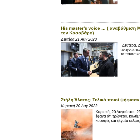
His master’s voice … ( αναβάθμιση 
τον Κοσοβάρο)
Δευτέρα 21 Αυγ 2023
Δευτέρα, 2
αναγνώστες,
τα πάντα κα
Στήλη Άλατος: Τελικά ποιοί ψήφισαν
Κυριακή 20 Αυγ 2023
Κυριακή, 20 Αυγούστου 23
έφαγα ότι τρώγεται, κολύμ
κορυφές και έβγαζα σέλφις,