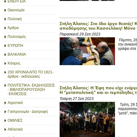
ΕΝΕΡΓΕΙΑ
Οικονομία
Πολιτική
Στήλη Άλατος: Στο ίδιο έργο θεατές!
αποδόμησης του Κασσελάκη! Μόνο πο
Άρθρα
Παρασκευή 29 Σεπ 2023
Πολιτισμός
Πέμπτη, 28
την ανικαν
ΕΥΡΩΠΗ
γράψει στα 
ΒΑΛΚΑΝΙΑ
Κόσμος
200 ΧΡΟΝΙΑ ΑΠΟ ΤΟ 1821-
άρθρα - εκδηλώσεις
ΠΟΛΙΤΙΣΤΙΚΑ- ΕΚΔΗΛΩΣΕΙΣ
Στήλη Άλατος: Η Έφη που είχε ενέργ
- ΒΙΒΛΙΟΠΑΡΟΥΣΙΑΣΗ
Η “μεταπολιτική” και οι τεμπέληδες
-ΕΚΘΕΣΕΙΣ
Τετάρτη 27 Σεπ 2023
Αγροτικά
Τρίτη, 26 
παρλαπίπα π
Γαστρονομία - Διατροφή
“μετά”, πάει 
ΟΜΙΛΙΕΣ
Αθλητικά