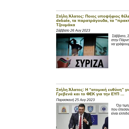
Στήλη Άλατος: Ποιος υποψήφιος θέλε
debate, τα παρατράγουδα, τα “πρακ
Τζουμάκα
Σάββατο 26 Αυγ 2023
Σάββατο, 2
στην Πάρνηθ
να γράψουμε
Στήλη Άλατος: Η “ατομική ευθύνη” γ
Γρεβενά και το ΦΕΚ για την ΕΥΠ …
Παρασκευή 25 Αυγ 2023
Όχι τιμημέ
που έπεσαν 
είναι ελπιδ