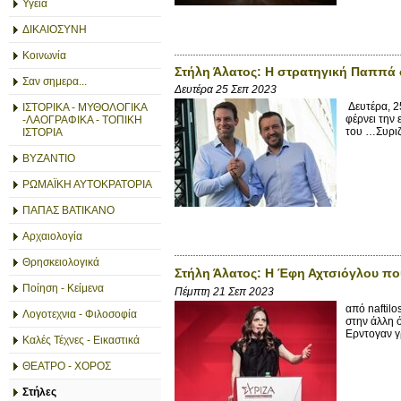
Υγεία
ΔΙΚΑΙΟΣΥΝΗ
Κοινωνία
Στήλη Άλατος: Η στρατηγική Παππά
Σαν σημερα...
Δευτέρα 25 Σεπ 2023
Δευτέρα, 2
ΙΣΤΟΡΙΚΑ - ΜΥΘΟΛΟΓΙΚΑ
φέρνει την 
-ΛΑΟΓΡΑΦΙΚΑ - ΤΟΠΙΚΗ
του …Συριζα
ΙΣΤΟΡΙΑ
ΒΥΖΑΝΤΙΟ
ΡΩΜΑΪΚΗ ΑΥΤΟΚΡΑΤΟΡΙΑ
ΠΑΠΑΣ ΒΑΤΙΚΑΝΟ
Αρχαιολογία
Θρησκειολογικά
Στήλη Άλατος: Η Έφη Αχτσιόγλου που 
Ποίηση - Κείμενα
Πέμπτη 21 Σεπ 2023
από naftil
Λογοτεχνια - Φιλοσοφία
στην άλλη ό
Ερντογαν γρ
Καλές Τέχνες - Εικαστικά
ΘΕΑΤΡΟ - ΧΟΡΟΣ
Στήλες