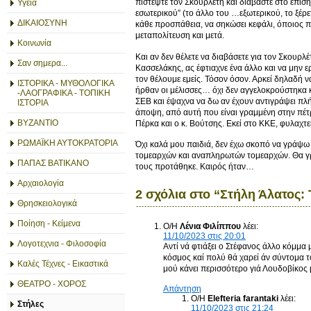
πιστέψτε τον Σκουρλέτη και διαβάστε στο επίσημ
Υγεία
εσωτερικού” (το άλλο του …εξωτερικού, το ξέρε
ΔΙΚΑΙΟΣΥΝΗ
κάθε προσπάθεια, να σηκώσει κεφάλι, όποιος π
μεταπολίτευση και μετά.
Κοινωνία
Και αν δεν θέλετε να διαβάσετε για τον Σκουρλ
Σαν σημερα...
Κασσελάκης, ας έφτιαχνε ένα άλλο και να μην ε
τον θέλουμε εμείς. Τόσον όσον. Αρκεί δηλαδή ν
ΙΣΤΟΡΙΚΑ - ΜΥΘΟΛΟΓΙΚΑ
ήρθαν οι μέλισσες… όχι δεν αγγελοκρούστηκα κ
-ΛΑΟΓΡΑΦΙΚΑ - ΤΟΠΙΚΗ
ΣΕΒ και έψαχνα να δω αν έχουν αντιγράψει πλή
ΙΣΤΟΡΙΑ
άποψη, από αυτή που είναι γραμμένη στην πέτρα,
ΒΥΖΑΝΤΙΟ
Πέρκα και ο κ. Βούτσης. Εκεί στο ΚΚΕ, φυλαχτε
ΡΩΜΑΪΚΗ ΑΥΤΟΚΡΑΤΟΡΙΑ
Όχι καλά μου παιδιά, δεν έχω σκοπό να γράψω 
τομεαρχών και αναπληρωτών τομεαρχών. Θα γρ
ΠΑΠΑΣ ΒΑΤΙΚΑΝΟ
τους προτάθηκε. Καιρός ήταν…
Αρχαιολογία
2 σχόλια στο “
Στήλη Άλατος: 
Θρησκειολογικά
Ποίηση - Κείμενα
Ο/Η
Λένια Φιλίππου
λέει:
11/10/2023 στις 20:01
Λογοτεχνια - Φιλοσοφία
Αντί νά φτιάξει ο Στέφανος άλλο κόμμα 
κόσμος καί πολύ θά χαρεί άν σύντομα τ
Καλές Τέχνες - Εικαστικά
μού κάνει περισσότερο γιά Λουδοβίκος 
ΘΕΑΤΡΟ - ΧΟΡΟΣ
Απάντηση
Ο/Η
Elefteria farantaki
λέει:
Στήλες
11/10/2023 στις 21:24