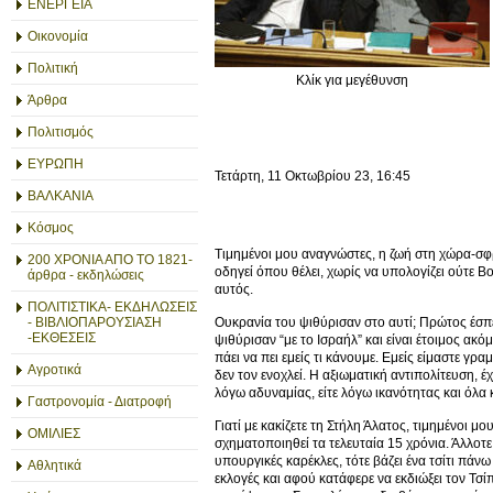
ΕΝΕΡΓΕΙΑ
Οικονομία
Πολιτική
Κλίκ για μεγέθυνση
Άρθρα
Πολιτισμός
ΕΥΡΩΠΗ
Τετάρτη, 11 Οκτωβρίου 23, 16:45
ΒΑΛΚΑΝΙΑ
Κόσμος
Τιμημένοι μου αναγνώστες, η ζωή στη χώρα-σφρ
200 ΧΡΟΝΙΑ ΑΠΟ ΤΟ 1821-
οδηγεί όπου θέλει, χωρίς να υπολογίζει ούτε Β
άρθρα - εκδηλώσεις
αυτός.
ΠΟΛΙΤΙΣΤΙΚΑ- ΕΚΔΗΛΩΣΕΙΣ
Ουκρανία του ψιθύρισαν στο αυτί; Πρώτος έσπε
- ΒΙΒΛΙΟΠΑΡΟΥΣΙΑΣΗ
-ΕΚΘΕΣΕΙΣ
ψιθύρισαν “με το Ισραήλ” και είναι έτοιμος ακόμ
πάει να πει εμείς τι κάνουμε. Εμείς είμαστε γρ
Αγροτικά
δεν τον ενοχλεί. Η αξιωματική αντιπολίτευση, έ
λόγω αδυναμίας, είτε λόγω ικανότητας και όλ
Γαστρονομία - Διατροφή
Γιατί με κακίζετε τη Στήλη Άλατος, τιμημένοι μ
ΟΜΙΛΙΕΣ
σχηματοποιηθεί τα τελευταία 15 χρόνια. Άλλοτε
υπουργικές καρέκλες, τότε βάζει ένα τσίτι πάνω
Αθλητικά
εκλογές και αφού κατάφερε να εκδιώξει τον Τσί