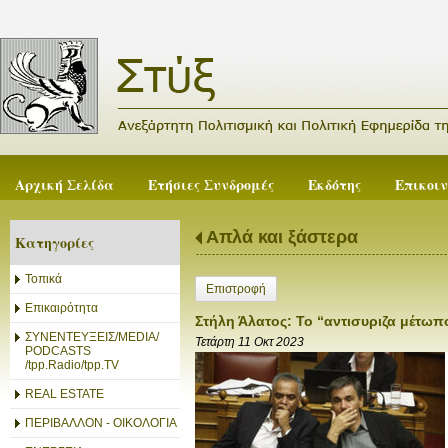
Αρχική Σελίδα
Ετήσιες Συνδρομές
Εκδότης
Επικοι
Απλά και ξάστερα
Κατηγορίες
Τοπικά
Επιστροφή
Επικαιρότητα
Στήλη Άλατος: Το “αντισυριζα μέτωπ
ΣΥΝΕΝΤΕΥΞΕΙΣ/MEDIA/
Τετάρτη 11 Οκτ 2023
PODCASTS
/tpp.Radio/tpp.TV
REAL ESTATE
ΠΕΡΙΒΑΛΛΟΝ - ΟΙΚΟΛΟΓΙΑ