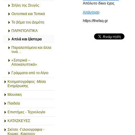
Απόλυτο δίκιο έχεις
Στήλη της Στυγός
Απάντηση
Ουτοπικά και Τοπικά
https://thefaq.gr
Το βήμα του Δημότη
ΠΑΡΑΠΟΛΙΤΙΚΑ
Απλά και ξάστερα
Παραλειπόμενα και άλλα
τινά…
«Σατιρικά –
Αποκαλυπτικά»
Γράμματα από το Αίγιο
Κινηματογράφος -Μέσα
Ενημέρωσης
Μουσικη
Παιδεία
Επιστήμες - Τεχνολογία
ΚΑΤΑΣΚΕΥΕΣ
Σκίτσο -Γελοιογραφια -
Κομικς -Καρτουν