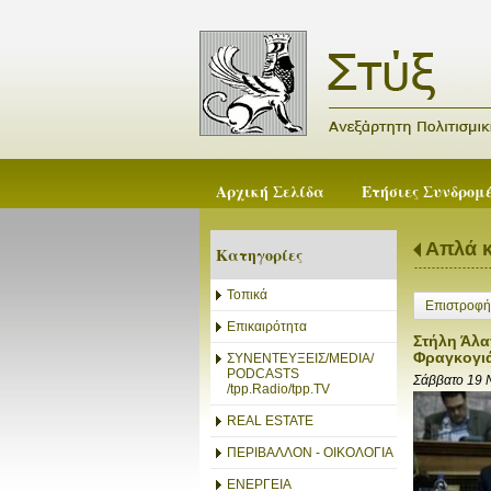
Αρχική Σελίδα
Ετήσιες Συνδρομ
Απλά κ
Κατηγορίες
Τοπικά
Επιστροφή
Επικαιρότητα
Στήλη Άλατ
Φραγκογιά
ΣΥΝΕΝΤΕΥΞΕΙΣ/MEDIA/
PODCASTS
Σάββατο 19 
/tpp.Radio/tpp.TV
REAL ESTATE
ΠΕΡΙΒΑΛΛΟΝ - ΟΙΚΟΛΟΓΙΑ
ΕΝΕΡΓΕΙΑ