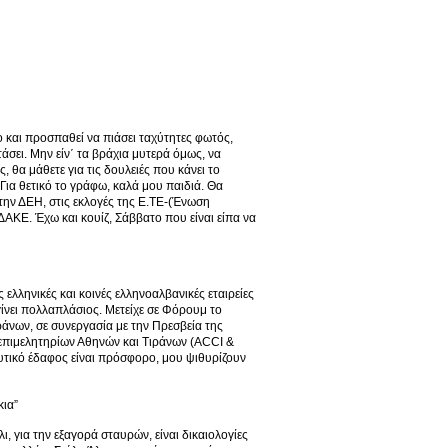
 και προσπαθεί να πιάσει ταχύτητες φωτός,
φτάσει. Μην είν΄ τα βράχια μυτερά όμως, να
 θα μάθετε για τις δουλειές που κάνει το
ια θετικό το γράφω, καλά μου παιδιά. Θα
στην ΔΕΗ, στις εκλογές της Ε.ΤΕ-(Ένωση
Ε. Έχω και κουίζ, Σάββατο που είναι είπα να
 ελληνικές και κοινές ελληνοαλβανικές εταιρείες
γίνει πολλαπλάσιος. Μετείχε σε Φόρουμ το
άνων, σε συνεργασία με την Πρεσβεία της
επιμελητηρίων Αθηνών και Τιράνων (ACCI &
δυτικό έδαφος είναι πρόσφορο, μου ψιθυρίζουν
κια”
, για την εξαγορά σταυρών, είναι δικαιολογίες