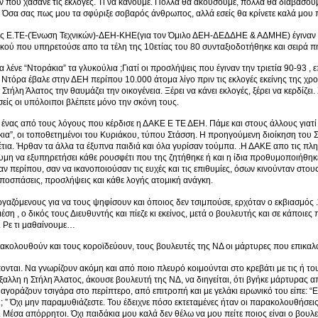
ν που χάσανε τις εκλογές. Τι να κάνουμε. Πολλά θα ακούσουμε, πολλά θα διαβάσουμε
. Όσα σας πως μου τα σφύριξε σοβαρός άνθρωπος, αλλά εσείς θα κρίνετε καλά μου π
της Ε.ΤΕ-(Ένωση Τεχνικών)-ΔΕΗ-ΚΗΕ(για τον Όμιλο ΔΕΗ-ΔΕΔΔΗΕ & ΑΔΜΗΕ) έγιναν σ
ού που υπηρετούσε απο τα τέλη της 10ετίας του 80 συνταξιοδοτήθηκε και σειρά π
τα λένε “Ντοράκια” τα γλυκούλια ;Γιατί οι προσλήψεις που έγιναν την τριετία 90-93 
Ντόρα έβαλε στην ΔΕΗ περίπου 10.000 άτομα λίγο πριν τις εκλογές εκείνης της χρο
Στήλη Άλατος την θαυμάζει την οικογένεια. Ξέρει να κάνει εκλογές, ξέρει να κερδίζει
σείς οι υπόλοιποι βλέπετε μόνο την σκόνη τους.
ο ένας από τους λόγους που κέρδισε η ΔΑΚΕ Ε ΤΕ ΔΕΗ. Πάμε και στους άλλους γιατί 
ια”, οι τοποθετημένοι του Κυριάκου, τύπου Στάσση. Η προηγούμενη διοίκηση του Σωμα
τια. Ήρθαν τα άλλα τα έξυπνα παιδιά και όλα γυρίσαν τούμπα. .Η ΔΑΚΕ απο τις πλ
υμη να εξυπηρετήσει κάθε ρουσφέτι που της ζητήθηκε ή και η ίδια προθυμοποιήθηκε
ταν περίπου, σαν να ικανοποιούσαν τις ευχές και τις επιθυμίες, όσων κινούνταν στο
αποσπάσεις, προσλήψεις και κάθε λογής ατομική ανάγκη.
γαζόμενους για να τους ψηφίσουν και όποιος δεν τσιμπούσε, ερχόταν ο εκβιασμός
έση , ο δικός τους Διευθυντής και πίεζε κι εκείνος, μετά ο βουλευτής και σε κάποιε
ς. Ρε τι μαθαίνουμε…
ακολουθούν και τους κοροϊδεύουν, τους βουλευτές της ΝΔ οι μάρτυρες που επικα
ονται. Να γνωρίζουν ακόμη και από ποιο πλευρό κοιμούνται στο κρεβάτι με τις ή τ
αλλη η Στήλη Άλατος, άκουσε βουλευτή της ΝΔ, να διηγείται, ότι βγήκε μάρτυρας 
αγοράζουν τσιγάρα στο περίπτερο, από επιτροπή και με γελάκι ειρωνικό του είπε: “
; ” Όχι μην παραμυθιάζεστε. Του έδειχνε πόσο εκτεταμένες ήταν οι παρακολουθήσεις.
Μέσα απόρρητοι. Όχι παιδάκια μου καλά δεν θέλω να μου πείτε ποιος είναι ο βου