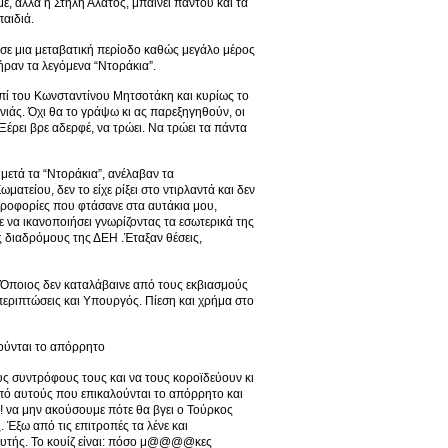
, αλλά η Στήλη Άλατος, μπαίνει παντού και τα
αιδιά.
ε μια μεταβατική περίοδο καθώς μεγάλο μέρος
ήραν τα λεγόμενα “Ντοράκια”.
, επί του Κωνσταντίνου Μητσοτάκη και κυρίως το
νιάς. Όχι θα το γράψω κι ας παρεξηγηθούν, οι
. Ξέρει βρε αδερφέ, να τρώει. Να τρώει τα πάντα
μετά τα “Ντοράκια”, ανέλαβαν τα
τείου, δεν το είχε ρίξει στο ντιρλαντά και δεν
ηροφορίες που φτάσανε στα αυτάκια μου,
 να ικανοποιήσει γνωρίζοντας τα εσωτερικά της
υς διαδρόμους της ΔΕΗ .Έταξαν θέσεις,
 .Όποιος δεν καταλάβαινε από τους εκβιασμούς
ς περιπτώσεις και Υπουργός. Πίεση και χρήμα στο
λούνται το απόρρητο
ους συντρόφους τους και να τους κοροϊδεύουν κι
από αυτούς που επικαλούνται το απόρρητο και
Ε! να μην ακούσουμε πότε θα βγει ο Τούρκος
 Έξω από τις επιτροπές τα λένε και
λευτής. Το κουίζ είναι: πόσο μ@@@@κες