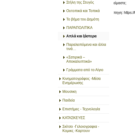
Στήλη της Στυγός
είμαστε;
Ουτοπικά και Τοπικά
πηγη: https:/
Το βήμα του Δημότη
ΠΑΡΑΠΟΛΙΤΙΚΑ
Απλά και ξάστερα
Παραλειπόμενα και άλλα
τινά…
«Σατιρικά –
Αποκαλυπτικά»
Γράμματα από το Αίγιο
Κινηματογράφος -Μέσα
Ενημέρωσης
Μουσικη
Παιδεία
Επιστήμες - Τεχνολογία
ΚΑΤΑΣΚΕΥΕΣ
Σκίτσο -Γελοιογραφια -
Κομικς -Καρτουν