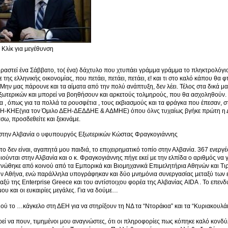
Κλίκ για μεγέθυνση
ραστεί ένα Σάββατο, το( ένα) δάχτυλο που χτυπάει γράμμα γράμμα το πληκτρολόγιο
ε της ελληνικής οικονομίας, που πετάει, πετάει, πετάει, ε! και τι στο καλό κάπου θα 
Μην μας πάρουνε και τα αίματα από την πολύ ανάπτυξη, δεν λέει. Τέλος στα δικά μας,
ωτερικών και μπορεί να βοηθήσουν και αρκετούς τολμηρούς, που θα ασχοληθούν. Γ
λα , όπως για τα πολλά τα ρουσφέτια , τους εκβιασμούς και τα φράγκα που έπεσαν, 
ΕΗ-ΚΗΕ(για τον Όμιλο ΔΕΗ-ΔΕΔΔΗΕ & ΑΔΜΗΕ) όπου όλvς τυχαίως βγήκε πρώτη η ΔΑΚ
σω, προσδεθείτε και ξεκινάμε.
ς στην Αλβανία ο υφυπουργός Εξωτερικών Κώστας Φραγκογιάννης
ο δεν είναι, αγαπητά μου παιδιά, το επιχειρηματικό τοπίο στην Αλβανία. 367 ενεργές
ούνται στην Αλβανία και ο κ. Φραγκογιάννης πήγε εκεί με την ελπίδα ο αριθμός να 
νώθηκε από κοινού από τα Εμπορικά και Βιομηχανικά Επιμελητήρια Αθηνών και Τιρ
ην Αθήνα, ενώ παράλληλα υπογράφηκαν και δύο μνημόνια συνεργασίας μεταξύ των 
ταξύ της Enterprise Greece και του αντίστοιχου φορέα της Αλβανίας AIDA . Το επεν
μου και οι ευκαιρίες μεγάλες. Για να δούμε…
ού το …κάγκελο στη ΔΕΗ για να στηρίξουν τη ΝΔ τα “Ντοράκια” και τα “Κυριακουλά
εί να πουν, τιμημένοι μου αναγνώστες, ότι οι πληροφορίες πως κόπηκε καλό κονδύλι