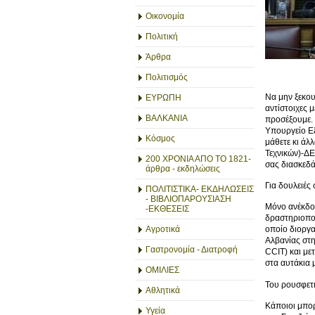
Οικονομία
Πολιτική
Άρθρα
Πολιτισμός
Να μην ξεκου
ΕΥΡΩΠΗ
αντίστοιχες μ
ΒΑΛΚΑΝΙΑ
προσέξουμε. 
Υπουργείο Εξ
Κόσμος
μάθετε κι άλ
Τεχνικών)-Δ
200 ΧΡΟΝΙΑ ΑΠΟ ΤΟ 1821-
σας διασκεδά
άρθρα - εκδηλώσεις
Για δουλειέ
ΠΟΛΙΤΙΣΤΙΚΑ- ΕΚΔΗΛΩΣΕΙΣ
- ΒΙΒΛΙΟΠΑΡΟΥΣΙΑΣΗ
Μόνο ανέκδοτ
-ΕΚΘΕΣΕΙΣ
δραστηριοποι
Αγροτικά
οποίο διοργα
Αλβανίας στ
Γαστρονομία - Διατροφή
CCIT) και με
στα αυτάκια 
ΟΜΙΛΙΕΣ
Του ρουσφετι
Αθλητικά
Κάποιοι μπορ
Υγεία