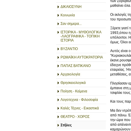
των Συριζαίω
μαθαίνει όλα
ΔΙΚΑΙΟΣΥΝΗ
Οι εκλογές 
Κοινωνία
του προσωπικ
Σαν σημερα...
Ξέρετε γιατί 
ΙΣΤΟΡΙΚΑ - ΜΥΘΟΛΟΓΙΚΑ
1993,όπου η 
-ΛΑΟΓΡΑΦΙΚΑ - ΤΟΠΙΚΗ
υπόλοιποι. Η 
ΙΣΤΟΡΙΑ
όμως. Όλοι ε
ΒΥΖΑΝΤΙΟ
Αυτός είναι 
“Κυριακουλάκ
ΡΩΜΑΪΚΗ ΑΥΤΟΚΡΑΤΟΡΙΑ
έκανε ρουσφέ
έδειχνε πρόθ
ΠΑΠΑΣ ΒΑΤΙΚΑΝΟ
εταιρείας. Ή
Αρχαιολογία
μεταθέσεις, 
Θρησκειολογικά
Πλησίασαν ερ
έμπαινε στη μ
Ποίηση - Κείμενα
τσιφλίκι του
Λογοτεχνια - Φιλοσοφία
Και τους παρ
Καλές Τέχνες - Εικαστικά
Μα δεν ντρέπ
από πάνω. Έξ
ΘΕΑΤΡΟ - ΧΟΡΟΣ
την ώρα που 
από απέναντι
Στήλες
καμαρώνουν. 