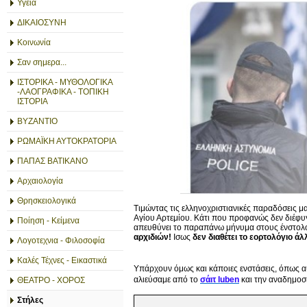
Υγεία
ΔΙΚΑΙΟΣΥΝΗ
Κοινωνία
Σαν σημερα...
ΙΣΤΟΡΙΚΑ - ΜΥΘΟΛΟΓΙΚΑ
-ΛΑΟΓΡΑΦΙΚΑ - ΤΟΠΙΚΗ
ΙΣΤΟΡΙΑ
ΒΥΖΑΝΤΙΟ
ΡΩΜΑΪΚΗ ΑΥΤΟΚΡΑΤΟΡΙΑ
ΠΑΠΑΣ ΒΑΤΙΚΑΝΟ
Αρχαιολογία
Θρησκειολογικά
Τιμώντας τις ελληνοχριστιανικές παραδόσεις μ
Αγίου Αρτεμίου. Κάτι που προφανώς δεν διέφ
Ποίηση - Κείμενα
απευθύνει το παραπάνω μήνυμα στους ένστολ
αρχιδιών!
Ισως
δεν διαθέτει το εορτολόγιο ά
Λογοτεχνια - Φιλοσοφία
Καλές Τέχνες - Εικαστικά
Υπάρχουν όμως και κάποιες ενστάσεις, όπως αυ
αλιεύσαμε από το
σάιτ luben
και την αναδημοσ
ΘΕΑΤΡΟ - ΧΟΡΟΣ
Στήλες