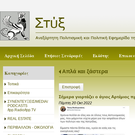
Αρχική Σελίδα
Ετήσιες Συνδρομές
Εκδότης
Επικοι
Απλά και ξάστερα
Κατηγορίες
Τοπικά
Επιστροφή
Επικαιρότητα
Σήμερα γιορτάζει ο άγιος Αρτέμιος π
ΣΥΝΕΝΤΕΥΞΕΙΣ/MEDIA/
Πέμπτη 20 Οκτ 2022
PODCASTS
/tpp.Radio/tpp.TV
REAL ESTATE
ΠΕΡΙΒΑΛΛΟΝ - ΟΙΚΟΛΟΓΙΑ