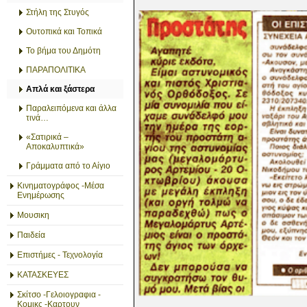
Στήλη της Στυγός
Ουτοπικά και Τοπικά
Το βήμα του Δημότη
ΠΑΡΑΠΟΛΙΤΙΚΑ
Απλά και ξάστερα
Παραλειπόμενα και άλλα
τινά…
«Σατιρικά –
Αποκαλυπτικά»
Γράμματα από το Αίγιο
Κινηματογράφος -Μέσα
Ενημέρωσης
Μουσικη
Παιδεία
Επιστήμες - Τεχνολογία
ΚΑΤΑΣΚΕΥΕΣ
Σκίτσο -Γελοιογραφια -
Κομικς -Καρτουν