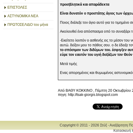
προσβλητικά και απαράδεκτα
ΕΠΙΣΤΟΛΕΣ
Είναι δυνατόν ο προστάτης άγιος των όρχε
ΑΣΤΥΝΟΜΙΚΑ ΝΕΑ
Ποιος διάλεξε τον άγιο αυτό για το τιμημένο 
ΠΡΩΤΟΣΕΛΙΔΟ του μήνα
Ακολουθεί ένα απόσπασμα οπό το συναξάρι τ
-Εκείτετο λοιπόν ο ασθενής εις το μέσον του 
αυτώ. δείξον μου το πάθος σου. ο δε έδειξε τ
το σπόσιμον των διδύμων του. έσφιγξεν αυτ
εύρε τον εαυτόν του υγιή δοξάζων τον Θεόν 
Μετά τιμής
Ενας απορημένος και θυμωμένος αστυνομικό
Από ΒΑΘΥ ΚΟΚΚΙΝΟ , Πέμπτη 20 Οκτωβρίου 20
πηγη: http://tsak-giorgis.blogspot.com
Copyright © 2011 - 2026 Στύξ - Ανεξάρτητη Π
Κατασκευή Ι