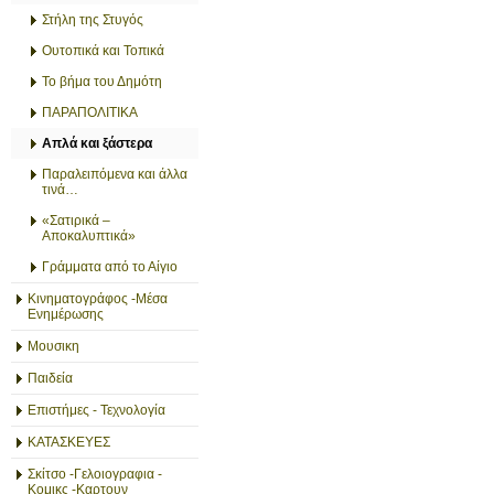
Στήλη της Στυγός
Ουτοπικά και Τοπικά
Το βήμα του Δημότη
ΠΑΡΑΠΟΛΙΤΙΚΑ
Απλά και ξάστερα
Παραλειπόμενα και άλλα
τινά…
«Σατιρικά –
Αποκαλυπτικά»
Γράμματα από το Αίγιο
Κινηματογράφος -Μέσα
Ενημέρωσης
Μουσικη
Παιδεία
Επιστήμες - Τεχνολογία
ΚΑΤΑΣΚΕΥΕΣ
Σκίτσο -Γελοιογραφια -
Κομικς -Καρτουν