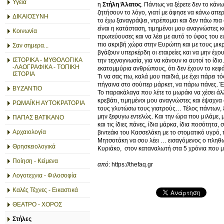
Υγεία
η
Στήλη Άλατος
. Πάντως να ξέρετε δεν το κάν
ζητήσουν το λόγο, γιατί με άφησε να κάνω απερ
ΔΙΚΑΙΟΣΥΝΗ
το έχω ξαναγράψει, ντρέπομαι και δεν πάω πια
είναι η κατάσταση, τιμημένοι μου αναγνώστες κα
Κοινωνία
πρωτεύουσες και να λέει με αυτό το ύφος του ευ
πιο ακριβή χώρα στην Ευρώπη και με τους μικρ
Σαν σημερα...
βγάζουν υπερκέρδη οι εταιρείες και να μην έχο
ΙΣΤΟΡΙΚΑ - ΜΥΘΟΛΟΓΙΚΑ
την τεχνογνωσία, για να κάνουν κι αυτοί το ίδιο
-ΛΑΟΓΡΑΦΙΚΑ - ΤΟΠΙΚΗ
εκατομμύρια ανθρώπους, ότι δεν έχουν το κεφάλ
ΙΣΤΟΡΙΑ
Τι να σας πω, καλά μου παιδιά, με έχει πάρει τ
πήγαινα στο σούπερ μάρκετ, να πάρω πάνες. Έκα
ΒΥΖΑΝΤΙΟ
Το παρακάλαγα που λέτε το μωράκι να χέσει άλ
κρεβάτι, τιμημένοι μου αναγνώστες και έψαχνα
ΡΩΜΑΪΚΗ ΑΥΤΟΚΡΑΤΟΡΙΑ
τους γλυτώσω τους γιατρούς… Τέλος πάντων, 
μην ξεφυγω εντελώς. Και την ώρα που μιλάμε, μ
ΠΑΠΑΣ ΒΑΤΙΚΑΝΟ
και τις ίδιες πάνες, ίδια μάρκα, ίδια ποσότητ
Αρχαιολογία
βιντεάκι του Κασσελάκη με το στοματικό υγρό, π
Μητσοτάκη να σου λέει … εισαγόμενος ο πληθωρ
Θρησκειολογικά
Κυριάκο, στον καταναλωτή στα 5 χρόνια που μ
Ποίηση - Κείμενα
από
: https://thefaq.gr
Λογοτεχνια - Φιλοσοφία
Καλές Τέχνες - Εικαστικά
ΘΕΑΤΡΟ - ΧΟΡΟΣ
Στήλες