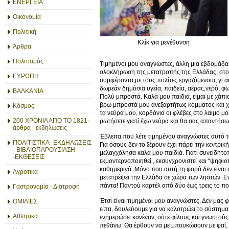
ΕΝΕΡΓΕΙΑ
Οικονομία
Πολιτική
Κλίκ για μεγέθυνση
Άρθρα
Πολιτισμός
Τιμημένοι μου αναγνώστες, άλλη μια εβδομάδ
ολοκλήρωση της μετατροπής της Ελλάδας, στο π
ΕΥΡΩΠΗ
συμφέροντα,με τους πολίτες εργαζόμενους γι α
δωρεάν δημόσια υγεία, παιδεία, αέρας,νερό, φ
ΒΑΛΚΑΝΙΑ
Πολύ μπροστά. Καλά μου παιδιά, είμαι με χάπι
βρω μπροστά μου ανεξαρτήτως κόμματος και χρ
Κόσμος
τα νεύρα μου, κορδόνια οι φλέβες στο λαιμό 
200 ΧΡΟΝΙΑ ΑΠΟ ΤΟ 1821-
ρωτήσετε γιατί έχω νεύρα και θα σας απαντήσω, 
άρθρα - εκδηλώσεις
Έβλεπα που λέτε τιμημένου αναγνώστες αυτό τ
ΠΟΛΙΤΙΣΤΙΚΑ- ΕΚΔΗΛΩΣΕΙΣ
Για όσους δεν το ξέρουν έχει πάρει την κεντρική
- ΒΙΒΛΙΟΠΑΡΟΥΣΙΑΣΗ
μελαγχόλησα καλά μου παιδιά. Γιατί συνειδητ
-ΕΚΘΕΣΕΙΣ
εκμοντερνοποιηθεί , εκσυγχρονιστεί και “ψηφιο
καθημερινά. Μόνο που αυτή τη φορά δεν είναι
Αγροτικά
μετατρέψει την Ελλάδα σε χώρα των ληστών. Ενέ
πάντα! Παντού καρτέλ από δύο έως τρεις το πο
Γαστρονομία - Διατροφή
Έτσι είναι τιμημένοι μου αναγνώστες. Δεν μας 
ΟΜΙΛΙΕΣ
είπα, δουλεύουμε για να καλοτρώει το σύστημα
Αθλητικά
ενημερώσει κανέναν, ούτε φίλους και γνωστούς
πεθάνω. Θα έρθουν να με μπουκώσουν με φαΐ, ν