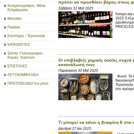
πρέπει να προσθέσει βάρος στους φ
Κινηματογράφος -Μέσα
Σάββατο 31 Μαΐ 2025
Ενημέρωσης
Άσπρο και 
2025 3.41p
Μουσικη
Διευθύντρι
PRICELESS 
Παιδεία
Επιστήμες - Τεχνολογία
ΚΑΤΑΣΚΕΥΕΣ
Σκίτσο -Γελοιογραφια -
Κομικς -Καρτουν
Οι επιβλαβείς χημικές ουσίες συχνά
κατανάλωσή τους
ΕΠΙΣΤΟΛΕΣ
Παρασκευή 30 Μαΐ 2025
ΑΣΤΥΝΟΜΙΚΑ ΝΕΑ
Φωτό: Τα κ
Nesolenyi/
ΠΡΩΤΟΣΕΛΙΔΟ του μήνα
Τεχνολογία
στο πρόγραμ
Τι μπορεί να κάνει η βιταμίνη Ε στα
Δευτέρα 27 Ιαν 2025