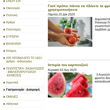
ΕΝΕΡΓΕΙΑ
Γιατί πρέπει πάντα να πλένετε τα φρ
Οικονομία
χρησιμοποιήσετε
Πέμπτη 25 Δεκ 2025
Πολιτική
Δημοσιεύτη
Άρθρα
Primrose F
γνωστοποίησ
Πολιτισμός
λαμβάνει χ
ΕΥΡΩΠΗ
ΒΑΛΚΑΝΙΑ
Κόσμος
200 ΧΡΟΝΙΑ ΑΠΟ ΤΟ 1821-
άρθρα - εκδηλώσεις
Ιστορία του καρπουζιού
ΠΟΛΙΤΙΣΤΙΚΑ- ΕΚΔΗΛΩΣΕΙΣ
Κυριακή 03 Αυγ 2025
- ΒΙΒΛΙΟΠΑΡΟΥΣΙΑΣΗ
3 Αυγούστο
-ΕΚΘΕΣΕΙΣ
φρούτο δεν 
κατανάλωση 
Αγροτικά
Γαστρονομία - Διατροφή
ΟΜΙΛΙΕΣ
Αθλητικά