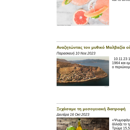
Αναζητώντας τον μυθικό Μαλβαζία ο
Παρασκευή 10 Νοε 2023
10.11.23 1
1964 και ε
ο περιώνυμ
Ξεχάσαμε τη μεσογειακή διατροφή
Δευτέρα 16 Οκτ 2023
«Ψωμοφάγοι
άλλαξε το τ
Τρώμε 15,5