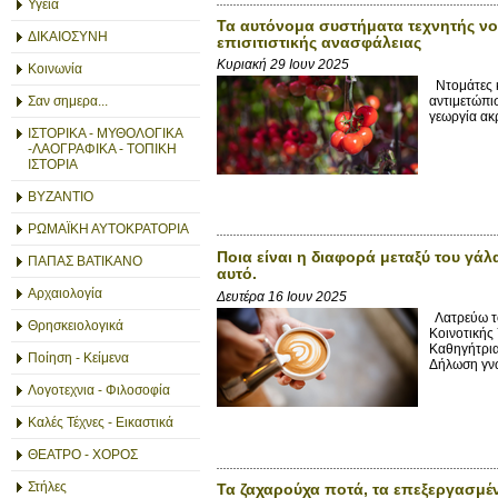
Υγεία
Τα αυτόνομα συστήματα τεχνητής ν
ΔΙΚΑΙΟΣΥΝΗ
επισιτιστικής ανασφάλειας
Κυριακή 29 Ιουν 2025
Κοινωνία
Ντομάτες κ
Σαν σημερα...
αντιμετώπι
γεωργία ακ
ΙΣΤΟΡΙΚΑ - ΜΥΘΟΛΟΓΙΚΑ
-ΛΑΟΓΡΑΦΙΚΑ - ΤΟΠΙΚΗ
ΙΣΤΟΡΙΑ
ΒΥΖΑΝΤΙΟ
ΡΩΜΑΪΚΗ ΑΥΤΟΚΡΑΤΟΡΙΑ
Ποια είναι η διαφορά μεταξύ του γάλ
ΠΑΠΑΣ ΒΑΤΙΚΑΝΟ
αυτό.
Αρχαιολογία
Δευτέρα 16 Ιουν 2025
Λατρεύω το
Θρησκειολογικά
Κοινοτικής 
Καθηγήτρια
Ποίηση - Κείμενα
Δήλωση γνω
Λογοτεχνια - Φιλοσοφία
Καλές Τέχνες - Εικαστικά
ΘΕΑΤΡΟ - ΧΟΡΟΣ
Στήλες
Τα ζαχαρούχα ποτά, τα επεξεργασμέν