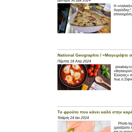
Δευτέρα 30 Δεκ 2024
Η «ιταλικ
Αγγελίδης*
επινοημένη 
National Geographic / «Μαγειρέψτε 
Πέμπτη 18 Απρ 2024
pixabay.co
«θησαυροί»
Έλληνες» π
πως η Σίφνο
Το φρούτο που κάνει καλό στην καρδιά
Τετάρτη 24 Ιαν 2024
Photo by C
χρειάζεστε 
και το αντι