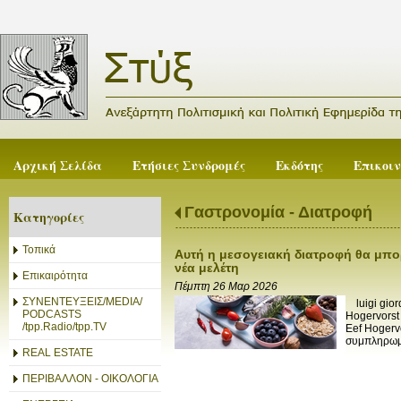
Αρχική Σελίδα
Ετήσιες Συνδρομές
Εκδότης
Επικοι
Γαστρονομία - Διατροφή
Κατηγορίες
Τοπικά
Αυτή η μεσογειακή διατροφή θα μπο
νέα μελέτη
Επικαιρότητα
Πέμπτη 26 Μαρ 2026
ΣΥΝΕΝΤΕΥΞΕΙΣ/MEDIA/
luigi gior
PODCASTS
Hogervorst
/tpp.Radio/tpp.TV
Eef Hogerv
συμπληρωμά
REAL ESTATE
ΠΕΡΙΒΑΛΛΟΝ - ΟΙΚΟΛΟΓΙΑ