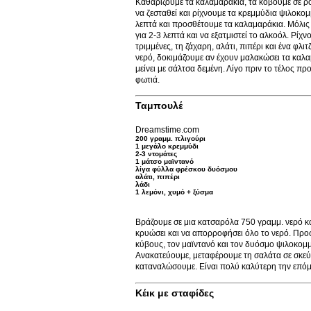
Καθαρίζουμε τα καλαμαράκια, τα κόβουμε σε ρο
να ζεσταθεί και ρίχνουμε τα κρεμμύδια ψιλοκο
λεπτά και προσθέτουμε τα καλαμαράκια. Μόλις
για 2-3 λεπτά και να εξατμιστεί το αλκοόλ. Ρίχ
τριμμένες, τη ζάχαρη, αλάτι, πιπέρι και ένα φλ
νερό, δοκιμάζουμε αν έχουν μαλακώσει τα καλαμ
μείνει με σάλτσα δεμένη. Λίγο πριν το τέλος π
φωτιά.
Ταμπουλέ
Dreamstime.com
200 γραμμ. πλιγούρι
1 μεγάλο κρεμμύδι
2-3 ντομάτες
1 μάτσο μαϊντανό
λίγα φύλλα φρέσκου δυόσμου
αλάτι, πιπέρι
λάδι
1 λεμόνι, χυμό + ξύσμα
Βράζουμε σε μια κατσαρόλα 750 γραμμ. νερό κα
κρυώσει και να απορροφήσει όλο το νερό. Προσ
κύβους, τον μαϊντανό και τον δυόσμο ψιλοκομμέ
Ανακατεύουμε, μεταφέρουμε τη σαλάτα σε σκεύος
καταναλώσουμε. Είναι πολύ καλύτερη την επόμ
Κέικ με σταφίδες