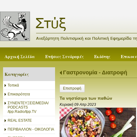
Αρχική Σελίδα
Ετήσιες Συνδρομές
Εκδότης
Επικοι
Γαστρονομία - Διατροφή
Κατηγορίες
Τοπικά
Επιστροφή
Επικαιρότητα
Τα νηστίσιμα των παθών
ΣΥΝΕΝΤΕΥΞΕΙΣ/MEDIA/
Κυριακή 09 Απρ 2023
PODCASTS
/tpp.Radio/tpp.TV
REAL ESTATE
ΠΕΡΙΒΑΛΛΟΝ - ΟΙΚΟΛΟΓΙΑ