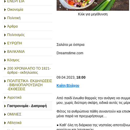
ΕΝΕΡΓΕΙΑ
Οικονομία
Κλίκ για μεγέθυνση
Πολιτική
Άρθρα
Πολιτισμός
ΕΥΡΩΠΗ
Σαλάτα με όσπρια
ΒΑΛΚΑΝΙΑ
Dreamstime.com
Κόσμος
200 ΧΡΟΝΙΑ ΑΠΟ ΤΟ 1821-
άρθρα - εκδηλώσεις
09.04.2023,
18:00
ΠΟΛΙΤΙΣΤΙΚΑ- ΕΚΔΗΛΩΣΕΙΣ
- ΒΙΒΛΙΟΠΑΡΟΥΣΙΑΣΗ
Καίτη Βλάχου
-ΕΚΘΕΣΕΙΣ
Αγροτικά
Από παιδί ένιωθα θαρρείς την ανάγκη να συμμ
μου, χωρίς δεύτερη σκέψη, ειδικά αυτές τις μέρ
Γαστρονομία - Διατροφή
Φέτος τα ανθρώπινα πάθη συναντούν και επισκ
ΟΜΙΛΙΕΣ
μένει παρά να προχωρήσουμε…
Αθλητικά
● Καθ’ όλη τη διάρκεια της νηστείας-αποτοξί
φρούτων και λαχανικών.