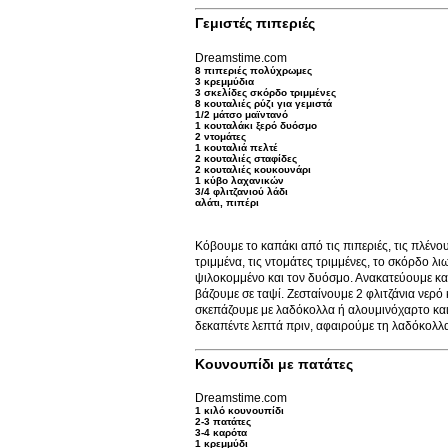
Γεμιστές πιπεριές
Dreamstime.com
8 πιπεριές πολύχρωμες
3 κρεμμύδια
3 σκελίδες σκόρδο τριμμένες
8 κουταλιές ρύζι για γεμιστά
1/2 μάτσο μαϊντανό
1 κουταλάκι ξερό δυόσμο
2 ντομάτες
1 κουταλιά πελτέ
2 κουταλιές σταφίδες
2 κουταλιές κουκουνάρι
1 κύβο λαχανικών
3/4 φλιτζανιού λάδι
αλάτι, πιπέρι
Κόβουμε το καπάκι από τις πιπεριές, τις πλένο
τριμμένα, τις ντομάτες τριμμένες, το σκόρδο λιω
ψιλοκομμένο και τον δυόσμο. Ανακατεύουμε καλά
βάζουμε σε ταψί. Ζεσταίνουμε 2 φλιτζάνια νερό 
σκεπάζουμε με λαδόκολλα ή αλουμινόχαρτο κα
δεκαπέντε λεπτά πριν, αφαιρούμε τη λαδόκολλα
Κουνουπίδι με πατάτες
Dreamstime.com
1 κιλό κουνουπίδι
2-3 πατάτες
3-4 καρότα
1 κρεμμύδι