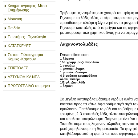
Κινηματογράφος -Μέσα
Ενημέρωσης
Τρίβουμε τις ντομάτες στο χοντρό του τρίφτη κ
Ρίχνουμε το λάδι, αλάτι, πιπέρι, πάπρικα και ρ
Μουσικη
προσθέτουμε αλεύρι ή λίγο νερό αν το μείγμα ε
Ρίχνουμε κουταλιές από το μείγμα και τις αφήν
Παιδεία
με απορροφητικό χαρτί κουζίνας για να στραγγ
Επιστήμες - Τεχνολογία
Λαχανοντολμάδες
ΚΑΤΑΣΚΕΥΕΣ
Dreamstime.com
Σκίτσο -Γελοιογραφια -
1 λάχανο
Κομικς -Καρτουν
150 γραμμ. ρύζι Καρολίνα
1 ντομάτα
ΕΠΙΣΤΟΛΕΣ
1 ματσάκι άνηθο
1 ματσάκι δυόσμο
4-5 φρέσκα κρεμμυδάκια
ΑΣΤΥΝΟΜΙΚΑ ΝΕΑ
αλάτι, πιπέρι
1/2 φλιτζάνι λάδι
ΠΡΩΤΟΣΕΛΙΔΟ του μήνα
1 λεμόνι
Σε μεγάλη κατσαρόλα βάζουμε νερό με αλάτι να
κοτσάνι προς τα κάτω. Αφαιρούμε σιγά σιγά τα
κρυώσουν. Ξεπλένουμε το ρύζι και το βάζουμε 
τριμμένη, 2-3 κουταλιές λάδι, αλατοπιπερώνου
και τα αλατοπιπερώνουμε. Παίρνουμε ένα ένα τ
Τοποθετούμε τους λαχανοντολμάδες στην κατσαρ
μετά χαμηλώνουμε τη θερμοκρασία. Το φαγητό εί
κατεβάζουμε από τη φωτιά και τους αφήνουμε 