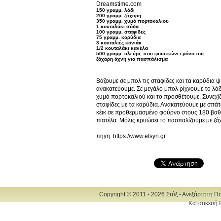
Dreamstime.com
150 γραμμ. λάδι
200 γραμμ. ζάχαρη
350 γραμμ. χυμό πορτοκαλιού
1 κουταλάκι σόδα
100 γραμμ. σταφίδες
75 γραμμ. καρύδια
3 κουταλιές κονιάκ
1/2 κουταλάκι κανέλα
500 γραμμ. αλεύρι, που φουσκώνει μόνο του
ζάχαρη άχνη για πασπάλισμα
Βάζουμε σε μπολ τις σταφίδες και τα καρύδια ψ
ανακατεύουμε. Σε μεγάλο μπολ ρίχνουμε το λάδι
χυμό πορτοκαλιού και το προσθέτουμε. Συνεχίζο
σταφίδες με τα καρύδια. Ανακατεύουμε με σπάτ
κέικ σε προθερμασμένο φούρνο στους 180 βαθμ
πιατέλα. Μόλις κρυώσει το πασπαλίζουμε με ζά
πηγη: https://www.efsyn.gr
Copyright © 2011 - 2026 Στύξ - Ανεξάρτητη Π
Κατασκευή Ι