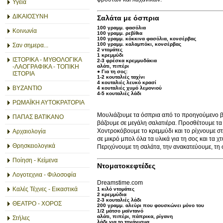
Υγεία
ΔΙΚΑΙΟΣΥΝΗ
Σαλάτα με όσπρια
100 γραμμ. φασόλια
Κοινωνία
100 γραμμ. ρεβίθια
100 γραμμ. κόκκινα φασόλια, κονσέρβας
100 γραμμ. καλαμπόκι, κονσέρβας
Σαν σημερα...
2 ντομάτες
1 κρεμμύδι
ΙΣΤΟΡΙΚΑ - ΜΥΘΟΛΟΓΙΚΑ
2-3 φρέσκα κρεμμυδάκια
αλάτι, πιπέρι
-ΛΑΟΓΡΑΦΙΚΑ - ΤΟΠΙΚΗ
● Για τη σος:
ΙΣΤΟΡΙΑ
1-2 κουταλιές ταχίνι
4 κουταλιές λευκό κρασί
ΒΥΖΑΝΤΙΟ
4 κουταλιές χυμό λεμονιού
4-5 κουταλιές λάδι
ΡΩΜΑΪΚΗ ΑΥΤΟΚΡΑΤΟΡΙΑ
Μουλιάζουμε τα όσπρια από το προηγούμενο βρά
ΠΑΠΑΣ ΒΑΤΙΚΑΝΟ
βάζουμε σε μεγάλη σαλατιέρα. Προσθέτουμε τα
Χοντροκόβουμε το κρεμμύδι και το ρίχνουμε στ
Αρχαιολογία
σε μικρό μπολ όλα τα υλικά για τη σος και τα 
Θρησκειολογικά
Περιχύνουμε τη σαλάτα, την ανακατεύουμε, τη 
Ποίηση - Κείμενα
Ντοματοκεφτέδες
Λογοτεχνια - Φιλοσοφία
Dreamstime.com
Καλές Τέχνες - Εικαστικά
1 κιλό ντομάτες
2 κρεμμύδια
2-3 κουταλιές λάδι
ΘΕΑΤΡΟ - ΧΟΡΟΣ
200 γραμμ. αλεύρι που φουσκώνει μόνο του
1/2 μάτσο μαϊντανό
αλάτι, πιπέρι, πάπρικα, ρίγανη
Στήλες
λάδι για το τηγάνισμα