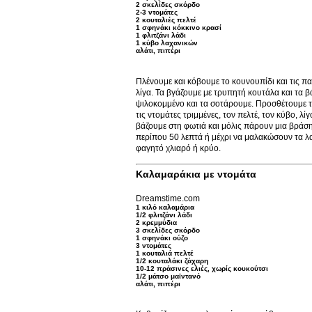
2 σκελίδες σκόρδο
2-3 ντομάτες
2 κουταλιές πελτέ
1 σφηνάκι κόκκινο κρασί
1 φλιτζάνι λάδι
1 κύβο λαχανικών
αλάτι, πιπέρι
Πλένουμε και κόβουμε το κουνουπίδι και τις πατ
λίγα. Τα βγάζουμε με τρυπητή κουτάλα και τα 
ψιλοκομμένο και τα σοτάρουμε. Προσθέτουμε τα
τις ντομάτες τριμμένες, τον πελτέ, τον κύβο, λ
βάζουμε στη φωτιά και μόλις πάρουν μια βράση
περίπου 50 λεπτά ή μέχρι να μαλακώσουν τα λα
φαγητό χλιαρό ή κρύο.
Καλαμαράκια με ντομάτα
Dreamstime.com
1 κιλό καλαµάρια
1/2 φλιτζάνι λάδι
2 κρεµµύδια
3 σκελίδες σκόρδο
1 σφηνάκι ούζο
3 ντομάτες
1 κουταλιά πελτέ
1/2 κουταλάκι ζάχαρη
10-12 πράσινες ελιές, χωρίς κουκούτσι
1/2 μάτσο μαϊντανό
αλάτι, πιπέρι