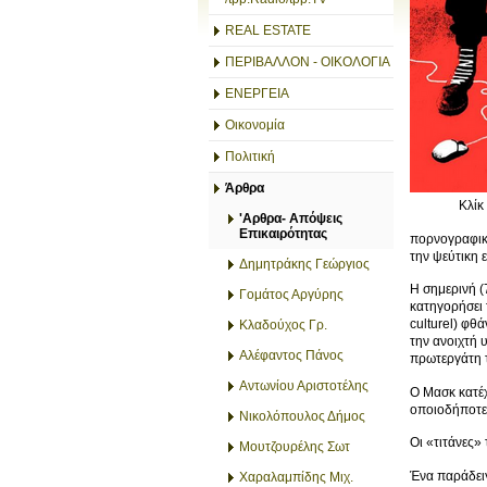
REAL ESTATE
ΠΕΡΙΒΑΛΛΟΝ - ΟΙΚΟΛΟΓΙΑ
ΕΝΕΡΓΕΙΑ
Οικονομία
Πολιτική
Άρθρα
Κλίκ
'Αρθρα- Απόψεις
Επικαιρότητας
πορνογραφικο
την ψεύτικη 
Δημητράκης Γεώργιος
Η σημερινή (
Γομάτος Αργύρης
κατηγορήσει
culturel) φθ
Κλαδούχος Γρ.
την ανοιχτή 
Αλέφαντος Πάνος
πρωτεργάτη τ
Αντωνίου Αριστοτέλης
Ο Μασκ κατέχ
οποιοδήποτε 
Νικολόπουλος Δήμος
Οι «τιτάνες»
Μουτζουρέλης Σωτ
Ένα παράδειγ
Χαραλαμπίδης Μιχ.