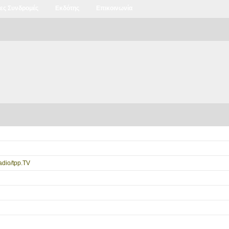
ιες Συνδρομές
Εκδότης
Επικοινωνία
dio/tpp.TV