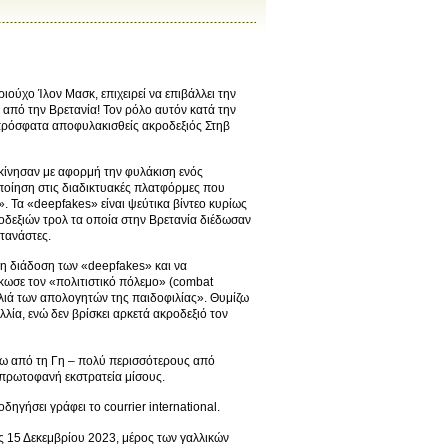
ούχο Ίλον Μασκ, επιχειρεί να επιβάλλει την
 από την Βρετανία! Τον ρόλο αυτόν κατά την
 πρόσφατα αποφυλακισθείς ακροδεξιός Στηβ
εκίνησαν με αφορμή την φυλάκιση ενός
νοποίηση στις διαδικτυακές πλατφόρμες που
. Τα «deepfakes» είναι ψεύτικα βίντεο κυρίως
οδεξιών τρολ τα οποία στην Βρετανία διέδωσαν
τανάστες.
τη διάδοση των «deepfakes» και να
ωσε τον «πολιτιστικό πόλεμο» (combat
ωλιά των απολογητών της παιδοφιλίας». Θυμίζω
λία, ενώ δεν βρίσκει αρκετά ακροδεξιό τον
ρω από τη Γη – πολύ περισσότερους από
ια πρωτοφανή εκστρατεία μίσους.
ηγήσει γράφει το courrier international.
ις 15 Δεκεμβρίου 2023, μέρος των γαλλικών