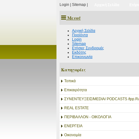
Login
|
Sitemap
|
Αρχική Σελίδα
Ετήσ
Μενού
Αρχική Σελίδα
Προϊόντα
Login
Sitemap
Ετήσιες Συνδρομές
Εκδότης
Επικοινωνία
Κατηγορίες
Τοπικά
Επικαιρότητα
ΣΥΝΕΝΤΕΥΞΕΙΣ/MEDIA/ PODCASTS /tpp.Ra
REAL ESTATE
ΠΕΡΙΒΑΛΛΟΝ - ΟΙΚΟΛΟΓΙΑ
ΕΝΕΡΓΕΙΑ
Οικονομία