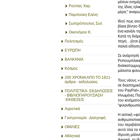
μέσων ενημέρ
Ρούπας Χαρ.
της ίδιας ηλ
μέρα;" αναρω
Παμπούκη Ελένη
Ιδού πως ανα
Σωτηρόπουλος Σωτ.
βίαια βίντεο
ένα κανάλι τ
Οικονόμου Κ.
Κατά τη διάρ
πηγή…(έτσι β
Πολιτισμός
παλιά είδηση
ΕΥΡΩΠΗ
Σε ανάρτησή 
ΒΑΛΚΑΝΙΑ
Ρεπουμπλικαν
δισεκατομμυρ
Κόσμος
μάλιστα φιλο
200 ΧΡΟΝΙΑ ΑΠΟ ΤΟ 1821-
Τους νέους «
άρθρα - εκδηλώσεις
σε διαστημικ
του PayPal»
ΠΟΛΙΤΙΣΤΙΚΑ- ΕΚΔΗΛΩΣΕΙΣ
Ηνωμένες Πολ
- ΒΙΒΛΙΟΠΑΡΟΥΣΙΑΣΗ
-ΕΚΘΕΣΕΙΣ
του κινήματο
"φιλανθρωπία
Αγροτικά
Η αστική «φιλ
Γαστρονομία - Διατροφή
ανθρωπιστική
του περιβάλλ
ΟΜΙΛΙΕΣ
αυτό όλα τα 
ίδρυση μάλισ
Αθλητικά
Αφρική, το ί