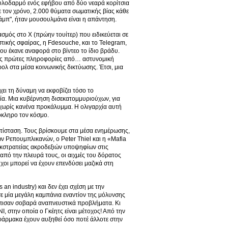
ξυλοδαρμό ενός εφήβου από δύο νεαρά κορίτσια
με τον χρόνο, 2.000 θύματα σωματικής βίας κάθε
άμπ", ήταν μουσουλμάνα είναι η απάντηση.
σμός στο X (πρώην τουίτερ) που ειδικεύεται σε
στικής σφαίρας, η Fdesouche, και το Telegram,
που έκανε αναφορά στο βίντεο το ίδιο βράδυ.
 τις πρώτες πληροφορίες από… αστυνομική
λ στα μέσα κοινωνικής δικτύωσης. Έτσι, μια
ει τη δύναμη να εκφοβίζει τόσο το
χία. Μια κυβέρνηση δισεκατομμυριούχων, για
 χωρίς κανένα προκάλυμμα. Η ολιγαρχία αυτή
όκληρο τον κόσμο.
τίσταση. Τους βρίσκουμε στα μέσα ενημέρωσης,
ν Ρεπουμπλικανών, ο Peter Thiel και η «Mafia
κστρατείας ακροδεξιών υποψηφίων στις
 από την πλευρά τους, οι αιχμές του δόρατος
οι μπορεί να έχουν επενδύσει μαζικά στη
an industry) και δεν έχει σχέση με την
 μία μεγάλη καμπάνια εναντίον της μόλυνσης
ώπισαν σοβαρά αναπνευστικά προβλήματα. Κι
NI, στην οποία ο Γκέητς είναι μέτοχος! Από την
 φάρμακα έχουν αυξηθεί όσο ποτέ άλλοτε στην