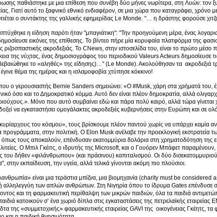
ωσης παθιάστηκε με μια επίθεση που συνέβη δύο μήνες νωρίτερα, στη Λυών: τον 
ικίας. Γιατί αυτό το ξαφνικό εθνικό ενδιαφέρον, σε μια χώρα που καταγράφει, χρόνο 
τιέται ο συντάκτης της γαλλικής εφημερίδας Le Monde. "… η δράστης φορούσε χιτζ
πτύχθηκε η είδηση παρότι ήταν "μπαγιάτικη": "Την προηγούμενη μέρα, ένας λογαρια
 δημοσίευσε εικόνες της επίθεσης. Το βίντεο πήρε μία κορυφαία πλατφόρμα της φασι
ης ριζοσπαστικής ακροδεξιάς. Το CNews, στην ιστοσελίδα του, είναι το πρώτο μέσο 
κεια της νύχτας, ένας δημοσιογράφος του περιοδικού Valeurs Acteurs δημοσίευσε
εβαιώθηκε το «αληθές» της είδησης)…" (Le Monde). Ακολούθησαν τα ακροδεξιά τρο
 έγινε θέμα της ημέρας και η ισλαμοφοβία χτύπησε κόκκινο!
του ο γερουσιαστής Bernie Sanders σημειώνει: «Ο #Musk, χάρη στα χρήματά του, έχ
ικό όσο και το Δημοκρατικό κόμμα. Αυτό δεν είναι πλέον δημοκρατία, αλλά ολιγαρ
ιούχους.». Μόνο που αυτό συμβαίνει εδώ και πάρα πολύ καιρό, αλλά τώρα γίνεται
δοξεί να εγκαταστήσει ομογάλακτες ακροδεξιές κυβερνήσεις στην Ευρώπη και σε ολ
κυρίαρχους του κόσμου», τους βρίσκουμε πλέον παντού χωρίς να υπάρχει καμία αν
ά προγράμματα, στην πολιτική. Ο Elon Musk ανέλαβε την προεκλογική εκστρατεία τω
, όπως τους αποκαλούν, επένδυσαν εκατομμύρια δολάρια στη χρηματοδότηση της ε
ιτείες. Ο Μπιλ Γκέιτς, ο ιδρυτής της Microsoft, και ο Γουόρεν Μπάφετ παραμένουν,
ς του δήθεν «φιλάνθρωπου» (και πράσινου) καπιταλισμού. Οι δύο δισεκατομμυριούχ
", στην εκπαίδευση, την υγεία, αλλά τελικά γίνονται ακόμη πιο πλούσιοι.
ανθρωπία» είναι μια τεράστια μπίζνα, μια βιομηχανία (charity must be considered as 
 αλληλεγγύη των απλών ανθρώπων. Στη Νιγηρία όπου το ίδρυμα Gates επένδυσε σε
οντος και τη φαρμακευτική περίθαλψη των μικρών παιδιών, όλα τα παιδιά αντιμετ
παιδιά κατοικούν σ’ ένα χωριό δίπλα στις εγκαταστάσεις της πετρελαϊκής εταιρείας E
δτα της «συμμετοχικής» φαρμακευτικής εταιρείας GAVI της οικογένειας Γκέητς, τα
διο και η παιδική θνησιμότητα.