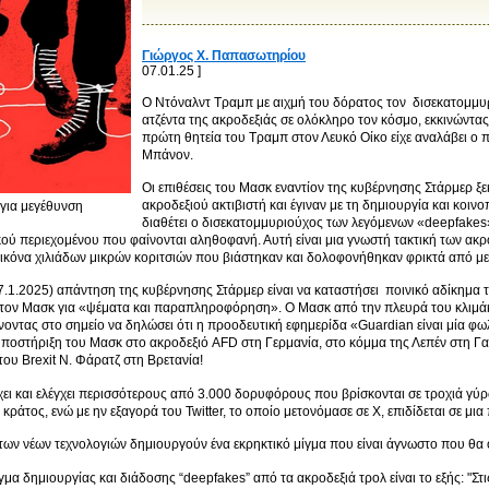
Γιώργος X. Παπασωτηρίου
07.01.25 ]
Ο Ντόναλντ Τραμπ με αιχμή του δόρατος τον δισεκατομμυρι
ατζέντα της ακροδεξιάς σε ολόκληρο τον κόσμο, εκκινώντας
πρώτη θητεία του Τραμπ στον Λευκό Οίκο είχε αναλάβει ο
Μπάνον.
Οι επιθέσεις του Μασκ εναντίον της κυβέρνησης Στάρμερ ξ
ακροδεξιού ακτιβιστή και έγιναν με τη δημιουργία και κοι
 για μεγέθυνση
διαθέτει ο δισεκατομμυριούχος των λεγόμενων «deepfakes»
ύ περιεχομένου που φαίνονται αληθοφανή. Αυτή είναι μια γνωστή τακτική των ακρ
εικόνα χιλιάδων μικρών κοριτσιών που βιάστηκαν και δολοφονήθηκαν φρικτά από με
7.1.2025) απάντηση της κυβέρνησης Στάρμερ είναι να καταστήσει ποινικό αδίκημα 
 τον Μασκ για «ψέματα και παραπληροφόρηση». Ο Μασκ από την πλευρά του κλιμάκ
άνοντας στο σημείο να δηλώσει ότι η προοδευτική εφημερίδα «Guardian είναι μία φ
υποστήριξη του Μασκ στο ακροδεξιό AFD στη Γερμανία, στο κόμμα της Λεπέν στη Γαλ
ου Brexit Ν. Φάρατζ στη Βρετανία!
ει και ελέγχει περισσότερους από 3.000 δορυφόρους που βρίσκονται σε τροχιά γύ
κράτος, ενώ με ην εξαγορά του Twitter, το οποίο μετονόμασε σε X, επιδίδεται σε μ
 των νέων τεχνολογιών δημιουργούν ένα εκρηκτικό μίγμα που είναι άγνωστο που θα οδ
μα δημιουργίας και διάδοσης “deepfakes” από τα ακροδεξιά τρολ είναι το εξής: "Στ