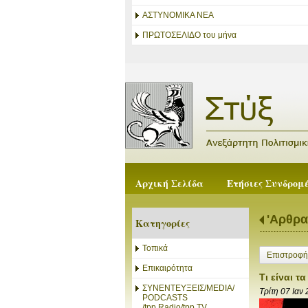
ΑΣΤΥΝΟΜΙΚΑ ΝΕΑ
ΠΡΩΤΟΣΕΛΙΔΟ του μήνα
Αρχική Σελίδα
Ετήσιες Συνδρομ
'Αρθρα
Κατηγορίες
Τοπικά
Επιστροφή
Επικαιρότητα
Τι είναι 
ΣΥΝΕΝΤΕΥΞΕΙΣ/MEDIA/
Τρίτη 07 Ιαν
PODCASTS
/tpp.Radio/tpp.TV