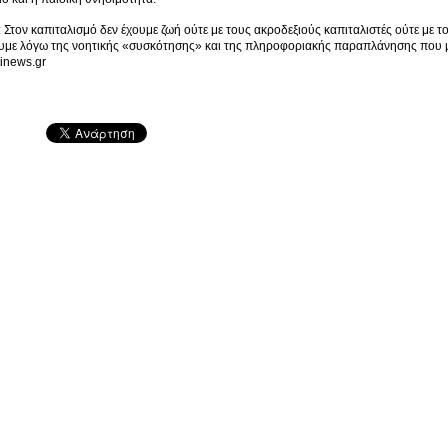
Στον καπιταλισμό δεν έχουμε ζωή ούτε με τους ακροδεξιούς καπιταλιστές ούτε με 
υμε λόγω της νοητικής «συσκότησης» και της πληροφοριακής παραπλάνησης που μα
rtinews.gr