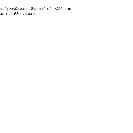
τους "φιλάνθρωπους δημοκράτες"... Αλλά αυτό
ς επιβάλλουν όλοι τους....