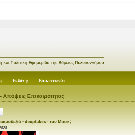
ές
Εκδότης
Επικοινωνία
- Απόψεις Επικαιρότητας
τα ακροδεξιά «deepfakes» του Μασκ;
 2025