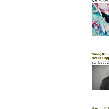
Τρίτη 01 Οκτ
Νίκος Κου
ανεστραμ
Δευτέρα 30 
Harold E.