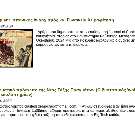
lan: Ισπανικός Αναρχισμός και Γυναικεία Χειραφέτηση
Οκτ 2024
Άρθρο που δημοσιεύτηκε στην επιθεώρηση Journal of Conte
καθηγήτρια ιστορίας στο Πανεπιστήμιο Ρούτγκερς. Μετάφρ
Οκτωβρίου, 2024 Μία από τις κύριες ιδεολογικές διαμάχες μ
κομμουνιστών κατά τη διάρκεια...
υστικό πρόσωπο της Νέας Τάξης Πραγμάτων (Ο δυστοπικός 'wok
κκολαπτηρίων)
κτ 2024
τας Λάμπος claslessdemocracy@gmail.com, «Αν δεν σε ενδιαφέρει αν είσαι άνδρας
ούρκος;» Παντελής Σαββίδης «Χωρίς πραγματικότητα και χωρίς αλήθεια, δεν μπορεί
όνια παρατηρείται ραγδαία αύξηση του ενδιαφέροντος των Big Tech καθώς...