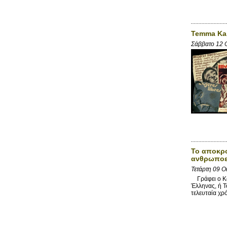
Temma Kap
Σάββατο 12 
Το αποκρο
ανθρωποε
Τετάρτη 09 Ο
Γράφει ο Κώσ
Έλληνας, ή Τ
τελευταία χρ