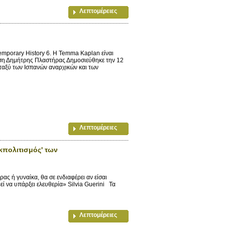
Λεπτομέρειες
mporary History 6. Η Temma Kaplan είναι
αση Δημήτρης Πλαστήρας Δημοσιεύθηκε την 12
εταξύ των Ισπανών αναρχικών και των
Λεπτομέρειες
πολιτισμός' των
 ή γυναίκα, θα σε ενδιαφέρει αν είσαι
 να υπάρξει ελευθερία» Silvia Guerini Τα
Λεπτομέρειες