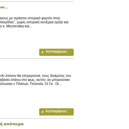
ν...
γους με τεράστιο ιστορικό φορτίο στην
ρίδας", χωρίς ιστορική συνέχεια ορίζει και
 κ. Μητσοτάκη και...
Λεπτομέρειες
Κι όποιον θα επιχειρούσε, τους δεσμώτες του
ανεβάσει επάνω στο φως, αυτόν, αν μπορούσαν
κότωναν;» Πλάτων, Πολιτεία, 517a Οι...
Λεπτομέρειες
ική απόπειρα