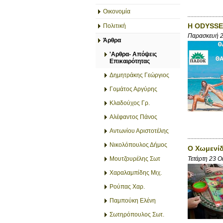
Οικονομία
H ODYSSE
Πολιτική
Παρασκευή 2
Άρθρα
'Αρθρα- Απόψεις
Επικαιρότητας
Δημητράκης Γεώργιος
Γομάτος Αργύρης
Κλαδούχος Γρ.
Αλέφαντος Πάνος
Αντωνίου Αριστοτέλης
Νικολόπουλος Δήμος
Ο Χωμενί
Τετάρτη 23 Ο
Μουτζουρέλης Σωτ
Χαραλαμπίδης Μιχ.
Ρούπας Χαρ.
Παμπούκη Ελένη
Σωτηρόπουλος Σωτ.