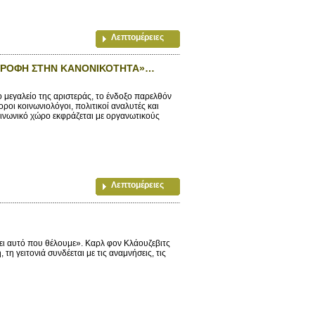
Λεπτομέρειες
ΣΤΡΟΦΗ ΣΤΗΝ ΚΑΝΟΝΙΚΟΤΗΤΑ»…
 μεγαλείο της αριστεράς, το ένδοξο παρελθόν
οι κοινωνιολόγοι, πολιτικοί αναλυτές και
κοινωνικό χώρο εκφράζεται με οργανωτικούς
Λεπτομέρειες
νει αυτό που θέλουμε». Καρλ φον Κλάουζεβιτς
η γειτονιά συνδέεται με τις αναμνήσεις, τις