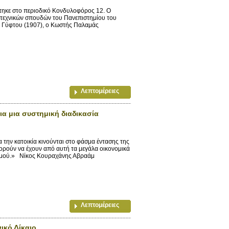
ηκε στο περιοδικό Κονδυλοφόρος 12. O
γοτεχνικών σπουδών του Πανεπιστημίου του
υ Γύφτου (1907), ο Κωστής Παλαμάς
Λεπτομέρειες
ια μια συστημική διαδικασία
την κατοικία κινούνται στο φάσμα έντασης της
ρούν να έχουν από αυτή τα μεγάλα οικονομικά
ισμού.» Νίκος Κουραχάνης Αβραάμ
Λεπτομέρειες
ικό Δίκαιο