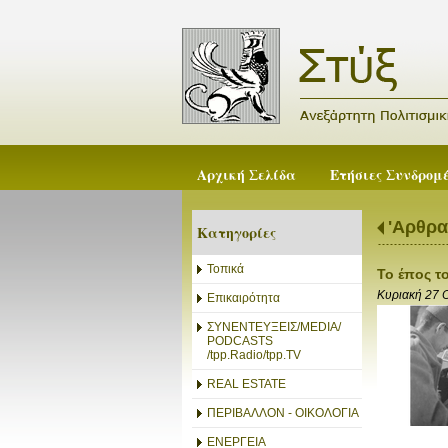
Αρχική Σελίδα
Ετήσιες Συνδρομ
'Αρθρα
Κατηγορίες
Τοπικά
Το έπος τ
Κυριακή 27 
Επικαιρότητα
ΣΥΝΕΝΤΕΥΞΕΙΣ/MEDIA/
PODCASTS
/tpp.Radio/tpp.TV
REAL ESTATE
ΠΕΡΙΒΑΛΛΟΝ - ΟΙΚΟΛΟΓΙΑ
ΕΝΕΡΓΕΙΑ