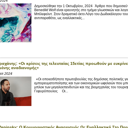
 2024
Δημοσιεύθηκε την 1 Οκτωβρίου, 2024 Άρθρο που δημοσιεύτ
Benedikt Wolf είναι ερευνητής στο τμήμα γλωσσικών και λο
Μπίλεφελντ. Στον δραματικό έκτο Λόγο του Δωδεκάλογου το
αντιπαραθέτει, ως εναλλακτικές...
ραχάνης: «Οι κρίσεις της τελευταίας 15ετίας προωθούν με ευκρίνε
μένης αναδιανομής»
Σεπ 2024
«Οι οποιεσδήποτε πρωτοβουλίες της δημόσιας πολιτικής για 
εμπορευματοποίησης και των οικονομικών ωφελειών που μπο
μπλοκ των μεγαλοεπενδυτών και της βιομηχανίας του τουρ
Γεφυρόπουλος Οι...
 Pepinsky: Ο Κομμουνιστικός Αναρχισμός Ως Εναλλακτική Στο Ποιν