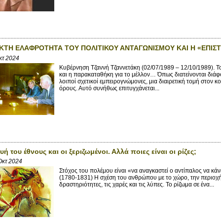
ΚΤΗ ΕΛΑΦΡΟΤΗΤΑ ΤΟΥ ΠΟΛΙΤΙΚΟΥ ΑΝΤΑΓΩΝΙΣΜΟΥ ΚΑΙ Η «ΕΠΙ
κτ 2024
Κυβέρνηση Τζαννή Τζαννετάκη (02/07/1989 – 12/10/1989). Το
και η παρακαταθήκη για το μέλλον… Όπως διατείνονται διάφορ
λοιποί σχετικοί εμπειρογνώμονες, μια διαιρετική τομή στον 
όρους. Αυτό συνήθως επιτυγχάνεται...
ή του έθνους και οι ξεριζωμένοι. Αλλά ποιες είναι οι ρίζες;
Οκτ 2024
Στόχος του πολέμου είναι «να αναγκαστεί ο αντίπαλος να κά
(1780-1831) Η σχέση του ανθρώπου με το χώρο, την περιοχή, τ
δραστηριότητες, τις χαρές και τις λύπες. Το ρίζωμα σε ένα...