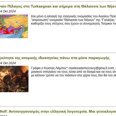
γαίο Πέλαγος στο Turkaegean και σήμερα στη Θάλασσα των Νήσω
4 Οκτ 2024
Και μόνο η αλλαγή της ελληνικής ονομασίας του Αιγαίου Πελά
"απρόσωπη" ονομασία "Θάλασσα των Νήσων" της "Γαλάζιας πατ
καθορίζει τους στόχους που έχουν οι συνομιλητές Τούρκοι του
οξικότητα της ατομικής ιδιοκτησίας πάνω στα μέσα παραγωγής
4 Οκτ 2024
Γράφει ο Κώστας Λάμπος* claslessdemocracy@gma;il.com, «
μαγικού σπηλαίου να τους λύσει από τα δεσμά και να τους 
με κάποιο τρόπο να τον πιάσουν στα χέρια τους δεν θα τον σ
Wolf: Αντιτσιγγανισμός στην ελληνική λογοτεχνία. Μια γενεαλογ