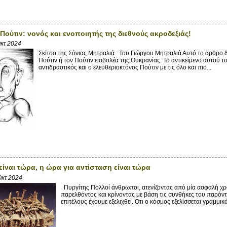
 Πούτιν: νονός και ενοποιητής της διεθνούς ακροδεξιάς!
Οκτ 2024
Σκίτσο της Σόνιας Μητραλιά Του Γιώργου Μητραλιά Αυτό το άρθρο δε
Πούτιν ή τον Πούτιν εισβολέα της Ουκρανίας. Το αντικείμενο αυτού τ
αντιδραστικός και ο ελευθεριοκτόνος Πούτιν με τις όλο και πιο...
είναι τώρα, η ώρα για αντίσταση είναι τώρα
Οκτ 2024
Πυργίτης Πολλοί άνθρωποι, ατενίζοντας από μία ασφαλή χρ
παρελθόντος και κρίνοντας με βάση τις συνθήκες του παρόν
επιτέλους έχουμε εξελιχθεί. Ότι ο κόσμος εξελίσσεται γραμμικά 