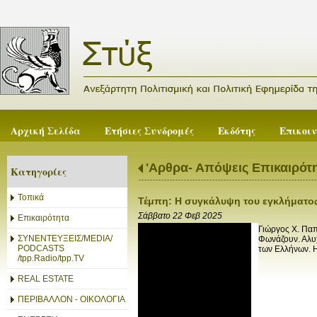
Αρχική Σελίδα
Ετήσιες Συνδρομές
Εκδότης
Επικοι
'Αρθρα- Απόψεις Επικαιρότ
Κατηγορίες
Τοπικά
Τέμπη: Η συγκάλυψη του εγκλήματο
Σάββατο 22 Φεβ 2025
Επικαιρότητα
Γιώργος X. Παπ
ΣΥΝΕΝΤΕΥΞΕΙΣ/MEDIA/
Φωνάζουν. Αλυ
PODCASTS
των Ελλήνων. Η
/tpp.Radio/tpp.TV
REAL ESTATE
ΠΕΡΙΒΑΛΛΟΝ - ΟΙΚΟΛΟΓΙΑ