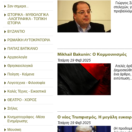
Γιώργος Σω
Σαν σημερα...
στελεχών, γ
προβαλλόμε
ΙΣΤΟΡΙΚΑ - ΜΥΘΟΛΟΓΙΚΑ
-ΛΑΟΓΡΑΦΙΚΑ - ΤΟΠΙΚΗ
ΙΣΤΟΡΙΑ
ΒΥΖΑΝΤΙΟ
ΡΩΜΑΪΚΗ ΑΥΤΟΚΡΑΤΟΡΙΑ
ΠΑΠΑΣ ΒΑΤΙΚΑΝΟ
Mikhail Bakunin: Ο Κομμουνισμός
Αρχαιολογία
Τετάρτη 19 Φεβ 2025
Θρησκειολογικά
Ατελές άρθ
Δημοσιεύθη
ένα άρθρο,
Ποίηση - Κείμενα
εντύπωση...
Λογοτεχνια - Φιλοσοφία
Καλές Τέχνες - Εικαστικά
ΘΕΑΤΡΟ - ΧΟΡΟΣ
Στήλες
Ο νέος Trumpισμός. Η μεγάλη ευκαιρ
Κινηματογράφος -Μέσα
Ενημέρωσης
Τετάρτη 19 Φεβ 2025
(Η προδομέ
Μουσικη