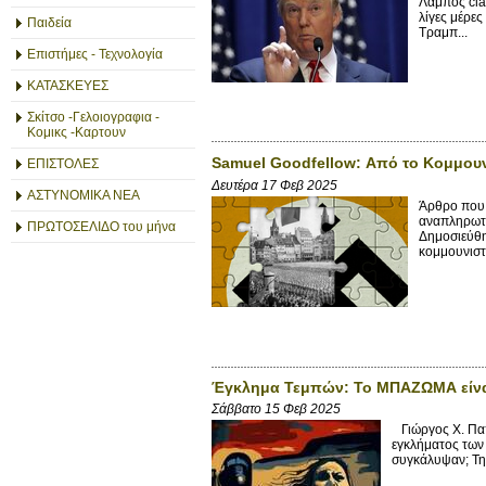
Λάμπος cla
λίγες μέρε
Παιδεία
Τραμπ...
Επιστήμες - Τεχνολογία
ΚΑΤΑΣΚΕΥΕΣ
Σκίτσο -Γελοιογραφια -
Κομικς -Καρτουν
Samuel Goodfellow: Από το Κομμο
ΕΠΙΣΤΟΛΕΣ
Δευτέρα 17 Φεβ 2025
ΑΣΤΥΝΟΜΙΚΑ ΝΕΑ
Άρθρο που 
αναπληρωτή
ΠΡΩΤΟΣΕΛΙΔΟ του μήνα
Δημοσιεύθη
κομμουνιστ
Έγκλημα Τεμπών: Το ΜΠΑΖΩΜΑ είνα
Σάββατο 15 Φεβ 2025
Γιώργος X. Παπ
εγκλήματος των 
συγκάλυψαν; Τη