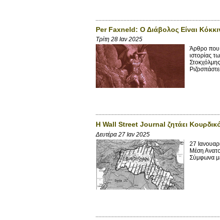
Per Faxneld: Ο Διάβολος Είναι Κόκκ
Τρίτη 28 Ιαν 2025
Άρθρο που 
ιστορίας τ
Στοκχόλμης
Ριζοσπάστε
Η Wall Street Journal ζητάει Κουρδι
Δευτέρα 27 Ιαν 2025
27 Ιανουαρ
Μέση Ανατολ
Σύμφωνα με