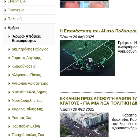
ΕΝΕΡΓΕΙΑ
Οικονομία
Πολιτική
Άρθρα
Η Επανάσταση του AI στο Ποδόσφαιρ
'Αρθρα- Απόψεις
Πέμπτη 20 Φεβ 2025
Επικαιρότητας
Γράφει ο Ν
αλγόριθμος
Δημητράκης Γεώργιος
νοημοσύνη (
Γομάτος Αργύρης
Κλαδούχος Γρ.
Αλέφαντος Πάνος
Αντωνίου Αριστοτέλης
Νικολόπουλος Δήμος
ΕΚΚΛΗΣΗ ΠΡΟΣ ΑΠΟΦΥΓΗ ΛΑΘΩΝ ΤΑ
Μουτζουρέλης Σωτ
ΚΡΑΤΟΥΣ - ΓΙΑ ΜΙΑ ΝΕΑ ΠΟΛΙΤΙΚΗ 
Χαραλαμπίδης Μιχ.
Πέμπτη 20 Φεβ 2025
Παρατηρώ οργι
Ρούπας Χαρ.
Βούλτεψη, Καρα
εκφυλισμού και
Παμπούκη Ελένη
εξουσιαστικής 
Σωτηρόπουλος Σωτ.