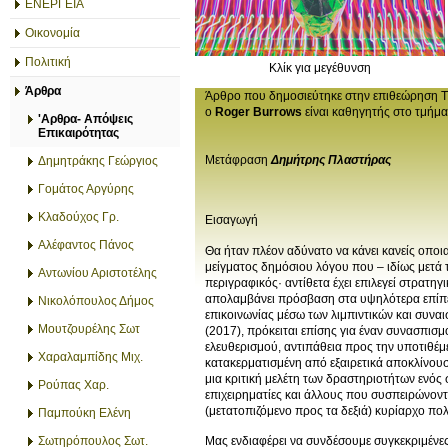
ΕΝΕΡΓΕΙΑ
Οικονομία
Πολιτική
Κλίκ για μεγέθυνση
Άρθρα
Άρθρο που δημοσιεύτηκε στην επιθεώρηση Th
ο
Roger Burrows
είναι καθηγητής στο τμήμα
'Αρθρα- Απόψεις
Επικαιρότητας
Μετάφραση
Δημήτρης Πλαστήρας
Δημητράκης Γεώργιος
Γομάτος Αργύρης
Κλαδούχος Γρ.
Εισαγωγή
Αλέφαντος Πάνος
Θα ήταν πλέον αδύνατο να κάνει κανείς οποι
μείγματος δημόσιου λόγου που – ιδίως μετά το
Αντωνίου Αριστοτέλης
περιγραφικός· αντίθετα έχει επιλεγεί στρατη
απολαμβάνει πρόσβαση στα υψηλότερα επίπεδα
Νικολόπουλος Δήμος
επικοινωνίας μέσω των λιμπιντικών και συναι
Μουτζουρέλης Σωτ
(2017), πρόκειται επίσης για έναν συνασπισ
ελευθερισμού, αντιπάθεια προς την υποτιθέμ
Χαραλαμπίδης Μιχ.
κατακερματισμένη από εξαιρετικά αποκλίνουσες
μια κριτική μελέτη των δραστηριοτήτων ενό
Ρούπας Χαρ.
επιχειρηματίες και άλλους που συσπειρώνοντα
(μετατοπιζόμενο προς τα δεξιά) κυρίαρχο πολ
Παμπούκη Ελένη
Σωτηρόπουλος Σωτ.
Μας ενδιαφέρει να συνδέσουμε συγκεκριμένες 