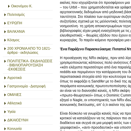
εκείνες που ισχυρίζονται ότι προσφέρουν μια
Οικονόμου Κ.
– του Urbit – που χρηματοδοτείται και γράφε
αρχιτεκτονικής δεδομένων από μηδενική βάσ
Πολιτισμός
ταυτότητα. Στο πλαίσιο των ευρύτερων συζητή
συζητήσεις σχετικά με τις μελλοντικές πολιτ
ΕΥΡΩΠΗ
νοημοσύνη· τη χρήση αποκεντρωμένων τεχνολο
βιβλιογραφίες είχαν μικρή ενασχόληση με τι
ΒΑΛΚΑΝΙΑ
ελευθεριστικές – θεωρίες εξόδου που έχουν ε
Κόσμος
κυριαρχίας. Το παρόν κείμενο προσφέρει μια 
200 ΧΡΟΝΙΑ ΑΠΟ ΤΟ 1821-
Ένα Παράξενο Παρασκεύασμα: Ποταποί Ντελ
άρθρα - εκδηλώσεις
Η προσέγγιση της NRx σκέψης, πριν από λίγα
ΠΟΛΙΤΙΣΤΙΚΑ- ΕΚΔΗΛΩΣΕΙΣ
χρησιμοποιώντας κάποιους πολύ ανόητους δ
- ΒΙΒΛΙΟΠΑΡΟΥΣΙΑΣΗ
«κάτι ελάχιστα περισσότερο από ένα παραλ
-ΕΚΘΕΣΕΙΣ
reddits και περιμένουν την κατάρρευση του 
περιστασιακά στοιχεία από την κουλτούρα τω
Αγροτικά
όπως το εκφράζει η Sandifer με το δικό της 
πειράματα κοινωνικής πρωτοτυποποίησης άρχ
Γαστρονομία - Διατροφή
αν είναι να το διανοηθεί κανείς, η NRx σκέ
ΟΜΙΛΙΕΣ
«πρωτο-θεωρητικοί» όπως ο Dominic Cummin
εξηγεί ο Nagle, οι υποστηρικτές των NRx ιδε
Αθλητικά
κοινωνικής δικτύωσης, απ’ ό,τι εκείνοι της 
Υγεία
Είναι δύσκολο να γνωρίζει κανείς πώς να προσ
κριτικοί να καταλήξουν να τις παίρνουν πιο 
ΔΙΚΑΙΟΣΥΝΗ
διαδίκτυο και συχνά σε μια μορφή εκτός των
χειραφετικό», «αντι-προοδευτικό» και υποστη
Κοινωνία