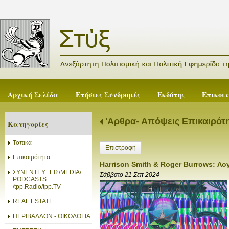
Αρχική Σελίδα
Ετήσιες Συνδρομές
Εκδότης
Επικοι
'Αρθρα- Απόψεις Επικαιρότ
Κατηγορίες
Τοπικά
Επιστροφή
Επικαιρότητα
Harrison Smith & Roger Burrows: Λο
ΣΥΝΕΝΤΕΥΞΕΙΣ/MEDIA/
Σάββατο 21 Σεπ 2024
PODCASTS
/tpp.Radio/tpp.TV
REAL ESTATE
ΠΕΡΙΒΑΛΛΟΝ - ΟΙΚΟΛΟΓΙΑ