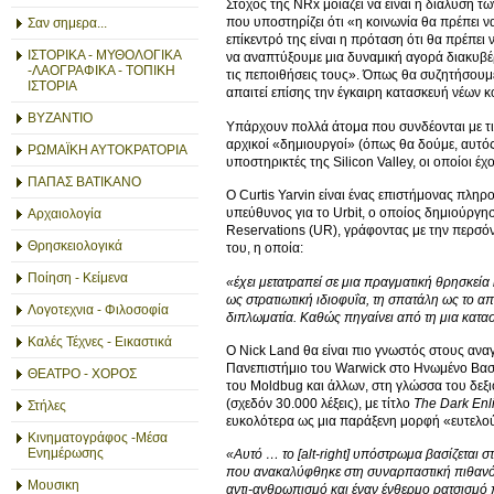
Στόχος της NRx μοιάζει να είναι η διάλυση 
που υποστηρίζει ότι «η κοινωνία θα πρέπει ν
Σαν σημερα...
επίκεντρό της είναι η πρόταση ότι θα πρέπε
ΙΣΤΟΡΙΚΑ - ΜΥΘΟΛΟΓΙΚΑ
να αναπτύξουμε μια δυναμική αγορά διακυβέρ
-ΛΑΟΓΡΑΦΙΚΑ - ΤΟΠΙΚΗ
τις πεποιθήσεις τους». Όπως θα συζητήσουμε
ΙΣΤΟΡΙΑ
απαιτεί επίσης την έγκαιρη κατασκευή νέων κ
ΒΥΖΑΝΤΙΟ
Υπάρχουν πολλά άτομα που συνδέονται με τις 
αρχικοί «δημιουργοί» (όπως θα δούμε, αυτός ο
ΡΩΜΑΪΚΗ ΑΥΤΟΚΡΑΤΟΡΙΑ
υποστηρικτές της Silicon Valley, οι οποίοι έ
ΠΑΠΑΣ ΒΑΤΙΚΑΝΟ
Ο Curtis Yarvin είναι ένας επιστήμονας πληρ
υπεύθυνος για το Urbit, ο οποίος δημιούργησ
Αρχαιολογία
Reservations (UR), γράφοντας με την περσόν
Θρησκειολογικά
του, η οποία:
Ποίηση - Κείμενα
«έχει μετατραπεί σε μια πραγματική θρησκεία κ
ως στρατιωτική ιδιοφυΐα, τη σπατάλη ως το α
Λογοτεχνια - Φιλοσοφία
διπλωματία. Καθώς πηγαίνει από τη μια καταστ
Καλές Τέχνες - Εικαστικά
Ο Nick Land θα είναι πιο γνωστός στους ανα
Πανεπιστήμιο του Warwick στο Ηνωμένο Βασίλ
ΘΕΑΤΡΟ - ΧΟΡΟΣ
του Moldbug και άλλων, στη γλώσσα του δεξιο
(σχεδόν 30.000 λέξεις), με τίτλο
The
Dark
Enl
Στήλες
ευκολότερα ως μια παράξενη μορφή «ευτελούς
Κινηματογράφος -Μέσα
Ενημέρωσης
«Αυτό … το [alt
-right
] υπόστρωμα βασίζεται 
που ανακαλύφθηκε στη συναρπαστική πιθανότητ
Μουσικη
αντι-ανθρωπισμό και έναν ένθερμο ρατσισμό 