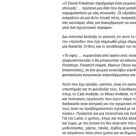
«Ο David Friedman περιέγραψε έναν μηχανισμό
επιλογής … πρότεινε μια ιδέα που έγινε μεταδ
πειραματιστούν με νέες κοινωνίες. Οι υδρόβ
ενταχθούν σε μια άλλη πλωτή πόλη, αναγκάζον
στις καλύτερες ιδέες για διακυβέρνηση να α
γίνει ένα τεχνολογικό πείραμα».
Δεν αποτελεί έκπληξη το γεγονός ότι αυτό τ
την «πρόοδο» που έχει σημειωθεί μέχρι σήμε
μια δεκαετία. Ο ίδιος και οι συνάδελφοί του 
«Το ύφος … κυμαινόταν από εκείνο ενός συνε
αναρωτιόντουσαν τι θα μπορούσαν να κάνουν
Friedman
, Friedrich
Hayek
, Mancur
Olson
κα
απεικονίσεις), σε ένα ψυχικό κονκλάβιο ελε
φαντασίωση κοινωνικών απροσάρμοστων και π
Αυτό που έχει αλλάξει, ωστόσο, είναι ότι εκε
υποστήριξη για τη φιλοδοξία τους. Ελευθερια
όπως το Cato Institute, το Mises Institute, 
και πολιτικούς οργανωτές που έχουν πάρει το 
διαδικασία είναι κεντρική για την ηγεμονική
τους ήταν να προβληματιστούν σχετικά με τα 
λύσεις». Πρόκειται για μια πολιτιστική και π
Για τον Land, ο χρόνος, όπως και πολλά άλλα,
και τώρα, με την έννοια ότι δεν είναι κάτι π
μυθοπλασίες, χάρτες, ταινίες, σχέδια, φιλοσ
να πηγαίνουν πίσω στον χρόνο για να δημιουρ