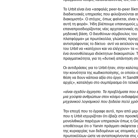
Το Urbit είναι ένα «ασφαλές peer-to-peer δ
διαδικτυακές υπηρεσίες που φιλοξενούνται 
διακομιστή». Ο στόχος, όπως φαίνεται, είναι
αυτή τη φορά». Ήδη βλέπουμε υπαινιγμούς μ
επαναπροσδιορίζοντας νέες αρχιτεκτονικές σ
μηδενική βάση. Ο διευθύνων σύμβουλος του U
πλατφόρμα» με πρωτόκολλα, γλώσσες προγραμ
αντιστρέφοντας το δίκτυο· αντί να εκτελούν 
του Urbit να «κατέχουν και να ελέγχουν» τα «
ένα συνονθύλευμα ιδιόκτητων διακομιστών. Το
πραγματικότητα, για τη «δυτική απάντηση σ
Οι αντιδράσεις για το Urbit ήταν, στην καλύτ
την κοινότητα της κωδικοποίησης, οι οποίοι εί
θέση να δουν κάποια αξία στο έργο. Η Sandif
αρχές», καταλήγει στο συμπέρασμα ότι τελικά
«είναι σχεδόν άχρηστο. Τα προβλήματα που επι
μια χούφτα ανθρώπων στον κόσμο ενδιαφέροντα
μηχανικού λογισμικού που ξοδεύει πολύ χρόνο
Την εποχή που το έγραφε αυτό, πριν από μερι
που η Urbit ισχυριζόταν ότι έβαζε στο προσκ
μονολιθικών παρόχων υπηρεσιών όπως η Goog
υποθέτουμε ότι ο Yarvin πράγματι σκέφτεται
της κυριαρχίας των δεδομένων ως ατομικής ε
πρωτοκόλλων ώστε να ανταποκρίνονται στις α