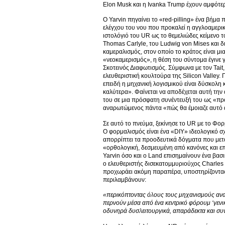
Elon Musk και η Ivanka Trump έχουν αμφότερο
Ο Yarvin πηγαίνει το «red-pilling» ένα βήμ
ελέγχου του νου που προκαλεί η αγγλοαμερικ
ιστολόγιό του UR ως το θεμελιώδες κείμενο 
Thomas Carlyle, του Ludwig von Mises και δ
καμεραλισμός, στον οποίο το κράτος είναι μια
«νεοκαμερισμός», η θέση του σύντομα έγινε 
Σκοτεινός Διαφωτισμός. Σύμφωνα με τον Tait,
ελευθεριστική κουλτούρα της Silicon Valley.
επειδή η μηχανική λογισμικού είναι δύσκολη κ
καλύτερα». Φαίνεται να αποδέχεται αυτή την
του σε μια πρόσφατη συνέντευξή του ως «πρ
αναρωτώμενος πάντα «πώς θα έμοιαζε αυτό α
Σε αυτό το πνεύμα, ξεκίνησε το UR με το Φορ
Ο φορμαλισμός είναι ένα «DIY» ιδεολογικό σχ
απορρίπτει τα προοδευτικά δόγματα που μετα
«ορθολογική, δεσμευμένη από κανόνες και επι
Yarvin όσο και ο Land επισημαίνουν ένα βασ
ο ελευθεριστής δισεκατομμυριούχος Charles K
προχωράει ακόμη παραπέρα, υποστηρίζοντας ότ
περιλαμβάνουν:
«περικόπτοντας όλους τους μηχανισμούς ανα
περνούν μέσα από ένα κεντρικό φόρουμ ‘γενικ
οδυνηρά δυσλειτουργικά, απαράδεκτα και συ