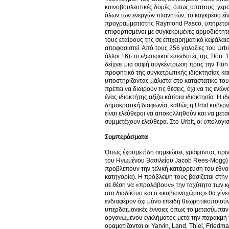
κοινοβουλευτικές δομές, όπως ύπατους, γερο
όλων των ενεργών πλανητών, το κογκρέσο είν
προγραμματιστής Raymond Pasco, υπηρετούν σ
επιφορτισμένοι με συγκεκριμένες αρμοδιότητες
τους εταίρους της σε επιχειρηματικό κεφάλαιο
αποφασιστεί. Από τους 256 γαλαξίες του Urbit,
άλλοι 16)· οι εξωτερικοί επενδυτές της Tlön
δείχνει μια σαφή συγκέντρωση προς την Tlön 
προφητικό της συγκετρωτικής ιδιοκτησίας και
υποστηρίζοντας μάλιστα στο καταστατικό του U
πρέπει να διαιρούν τις θέσεις, όχι να τις ενώ
ένας ιδιοκτήτης αξίζει κάποια ιδιοκτησία. Η 
δημοκρατική διαφωνία, καθώς η Urbit κυβερνά
είναι ελεύθεροι να αποκολληθούν και να μετ
συμμετέχουν ελεύθερα. Στο Urbit, οι υπολογι
Συμπεράσματα
Όπως έχουμε ήδη σημειώσει, γράφοντας πριν
του Ηνωμένου Βασιλείου Jacob Rees-Mogg)
προβλέπουν την τελική κατάρρευση του έθνους
κατηγορία). Η πρόβλεψή τους βασίζεται στην
σε θέση να «προλάβουν» την ταχύτητα των 
στο διαδίκτυο και ο «κυβερνοχώρος» θα γίνε
ενδιαφέρον όχι μόνο επειδή θεωρητικοποιούν
υπερδαιμονικές έννοιες όπως το μετασύμπα
οργανωμένου εγκλήματος μετά την παρακμή τ
οραματίζονται οι Yarvin, Land, Thiel, Fried