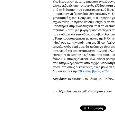
Υποθέτουμε ότι αυτά τα ρήγματα ενισχύουν μι
υλικές εκδοχές αρχιτεκτονικών εξόδου. Αυτά 
από τη διάσπαση του γραφειοκρατικού διοικη
μπορούσαν να έχουν όσοι δεν κατέχουν γη Urbi
φανταστικό χώρο. Πράγματι, οι συζητήσεις για
τεχνολογίας θα πρέπει να συμμετέχουν σε τέτ
υποστήριξε στην
Washington
Post
ότι οι ετα
ατζέντας: «όταν μια μικρή ομάδα στελεχών στι
πάει σοβαρά και επικίνδυνα στραβά». Αφήνον
ο Karp προσυπογράφει τις αρχές της NRx, η
ηθική όσο και την αισθητική της Silicon Vall
τεχνολογικών start-ups, θα πρέπει να είναι 
μηχανισμό για αποκεντρωμένη πολιτική αλλαγ
επιλέξουν το «επίπεδο εξόδου» που επιθυμο
έξοδο». Ο στόχος είναι να μειωθούν οι φραγ
που υπερ-διεγείρονται από τη χρηματοδότηση
πράγματα όπως οι κοινωνίες, αλλά μόνο σε op
Δημοσιεύθηκε την
20 Σεπτεμβρίου, 2024
Διαβάστε
: Το Σκοτάδι Στο Βάθος Του Τούνε
απο:https://geniusloci2017.wordpress.com