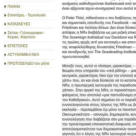
κινήματος καθοδηγούνται διαδικτυακά από τ
Παιδεία
έναν εξέχοντα τεχνο-συντηρητικό που αντλεί 
Επιστήμες - Τεχνολογία
Ο Peter Thiel, πιθανότατα ο πιο διαβόητος τη
και σημαντικός επενδυτής του Facebook – και
ΚΑΤΑΣΚΕΥΕΣ
Friedman και πολλών άλλων. Δεν είναι δύσκολ
απόψεις η NRx διαβάζεται ως μια ριζική επικ
Σκίτσο -Γελοιογραφια -
Κομικς -Καρτουν
The
Sovereign
Individual
των Davidson και R
τις πρώτες αρχές αντί για συνταγές» και απο
ΕΠΙΣΤΟΛΕΣ
της νεοφιλελεύθερης δυναστείας Friedman – 
και συνιδρυτής του The Seasteading Institut
ΑΣΤΥΝΟΜΙΚΑ ΝΕΑ
προτυποποιηθεί.
ΠΡΩΤΟΣΕΛΙΔΟ του μήνα
Μεταξύ τους, αυτοί οι τέσσερις χαρακτήρες – 
θεωρία στην υπηρεσία του «red pilling» – μια
κεντρικός χαρακτήρας Neo έχει την επιλογή αν
χάπι» που, αν και είναι δύσκολο να το καταπ
NRx, η πρωταρχική λειτουργία της παραδοσιακ
χάπια». Στην αργκό της NRx, οι περισσότεροι
φάσματος που αποτελεί «μια παντοδύναμη 
του Καθεδρικού». Αυτό σημαίνει ότι οι παραδ
εννοιολογούνται στους λόγους της NRx ως βα
εκκλησία – περιλαμβάνει όχι μόνο τα πανεπι
Οικουμενικότητα – ισονομία, δημοκρατία, κον
εννοιολόγηση που διαβάζεται σαν μια παράδο
την προλεταριακή επαναστατική διαφωνία, στη
αποτελεσματικότητα των δημοκρατικών συστ
γεγονός ότι ο λόγος της NRx λειτουργεί συχν