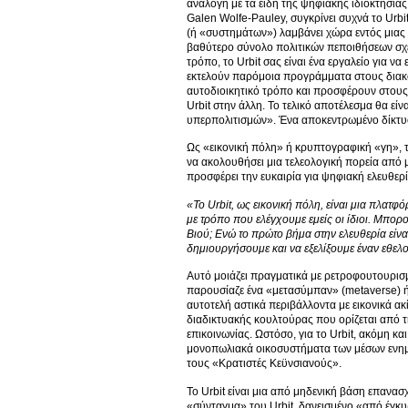
ανάλογη με τα είδη της ψηφιακής ιδιοκτησίας 
Galen Wolfe-Pauley, συγκρίνει συχνά το Urb
(ή «συστημάτων») λαμβάνει χώρα εντός μιας 
βαθύτερο σύνολο πολιτικών πεποιθήσεων σχετι
τρόπο, το Urbit σας είναι ένα εργαλείο για 
εκτελούν παρόμοια προγράμματα στους διακομ
αυτοδιοικητικό τρόπο και προσφέρουν στους 
Urbit στην άλλη. Το τελικό αποτέλεσμα θα ε
υπερπολιτισμών». Ένα αποκεντρωμένο δίκτυο
Ως «εικονική πόλη» ή κρυπτογραφική «γη», τ
να ακολουθήσει μια τελεολογική πορεία από
προσφέρει την ευκαιρία για ψηφιακή ελευθερ
«Το Urbit
, ως εικονική πόλη, είναι μια πλατ
με τρόπο που ελέγχουμε εμείς οι ίδιοι. Μπο
Βιού; Ενώ το πρώτο βήμα στην ελευθερία είνα
δημιουργήσουμε και να εξελίξουμε έναν εθελο
Αυτό μοιάζει πραγματικά με ρετροφουτουρισ
παρουσίαζε ένα «μετασύμπαν» (metaverse) ή 
αυτοτελή αστικά περιβάλλοντα με εικονικά ακ
διαδικτυακής κουλτούρας που ορίζεται από 
επικοινωνίας. Ωστόσο, για το Urbit, ακόμη κα
μονοπωλιακά οικοσυστήματα των μέσων ενημ
τους «Κρατιστές Κεϋνσιανούς».
Το Urbit είναι μια από μηδενική βάση επανασ
«σύνταγμα» του Urbit, δανεισμένο «από έγκυρ