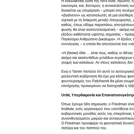
Η εναλλακτική λύση της NRx είναι, πρώτον,
οικονομία, και, δεύτερον, η αντικατάσταση 
διοικείται ως επιχείρηση – μπορεί στη συνέχ
«βγαίνουν» ως καταναλωτές σε μια ελεύθερη 
σχετικά με τη διάκριση μεταξύ
Αποχώρησης, Δ
καθώς, όπως είδαμε παραπάνω, αποτρέπουν 
φωνής θα είναι αναποτελεσματική – ακόμη κα
εξόδου καθίσταται υψίστης σημασίας – πράγμα
Παγκόσμιο Ανθρώπινο Δικαίωμα». Η έξοδος τ
οντολογίας – η οποία θα αποτελούσε ένα «νέ
«Η βασική ιδέα … είναι πως, καθώς οι άθλιε
ακόμη και εκατοντάδων χιλιάδων κυρίαρχων κ
γνώμη των κατοίκων. Αν στους κατοίκους δεν 
Ενώ ο Yarvin πιστεύει ότι αυτό το λειτουργικ
μελλοντική κυβέρνηση θα έχει μια κάπως φεο
φουτουρισμός του Patchwork θα μένει ενωμέν
επιτήρησης προκειμένου να διατηρηθεί η τάξη
Urbit
, Υπερδαιμονία και Επαναποσυγκέντ
Όπως έχουμε ήδη σημειώσει, ο Friedman είνα
Institute, ενός οργανισμού που υποτίθεται 
κυβερνητικές μονάδες εκτός της επικράτειας
συνονθυλεύματος μικρών και ανταγωνιστικών 
Ο Friedman προσφέρει τη φανταστική δυνατότ
πατέρα και του παππού του.