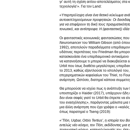
γι’ αυτή τη σχέση αιτίου-αποτελέσματος στα κ
τεχνολογία’». Για τον Land:
«Υπερπρόληψη είναι ένα θετικό κύκλωμα ανάδ
αυτοεκπληρούμενων προφητειών. Οι δεισιδαιμο
για να επιφέρουν τη δική τους πραγματικότητα
τονωτικό, και αντίστροφα. Η (φανταστική) ι
Οι φανταστικές κοινωνικές φαντασιώσεις πο
Neuromancer
του William Gibson (από όπου 
1992), αποτελούν παραδείγματα υπερδαιμονία
υδάτινες περιπέτειες του Friedman θα μπορο
κατασκευάσει ένα υπερδαιμονικό αντικείμενο
να κατανοήσουμε τι μπορεί να διακυβεύεται ε
Urbit που ίσως διαθέτει μεγαλύτερες υπερδαιν
το 2013, καθώς εξαντλούσε το ιστολόγιό του,
επιχειρηματικών κεφαλαίων του Thiel, το Fo
ανάρτηση. Ωστόσο, διατηρεί κάποια συμμετοχή
Θα μπορούσε να ισχύει πως η ανάπτυξη των N
υποστηρίζει ο Haider (2017), υπάρχουν ήδη 
δεν είναι σαφές γιατί το Urbit θα έπρεπε να 
του ενασχόλησης», παράγοντας μάλιστα μια 
μια άλλη ανάρτηση που έχει γράψει ο «καλός 
όπως παρατηρεί ο Tseng (2019):
«’Tl
ön
, Uqbar
, Orbis
Tertius
’, η ιστορία του B
εντελώς νέο κόσμο, τον Tl
ön
, εκδίδοντας μια
πραγματικό κόσμο, καταναλώνοντάς τον, έτσι ώ