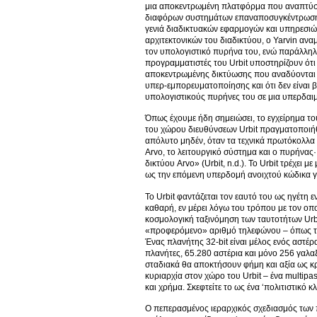
μια αποκεντρωμένη πλατφόρμα που αναπτύσσε
διαφόρων συστημάτων επαναποσυγκέντρωσης ώ
γενιά διαδικτυακών εφαρμογών και υπηρεσι
αρχιτεκτονικών του διαδικτύου, ο Yarvin αν
τον υπολογιστικό πυρήνα του, ενώ παράλληλα 
προγραμματιστές του Urbit υποστηρίζουν ότι
αποκεντρωμένης δικτύωσης που αναδύονται μέ
υπερ-εμπορευματοποίησης και ότι δεν είναι β
υπολογιστικούς πυρήνες του σε μια υπερδαιμ
Όπως έχουμε ήδη σημειώσει, το εγχείρημα το
του χώρου διευθύνσεων Urbit πραγματοποιήθη
απόλυτο μηδέν, όταν τα τεχνικά πρωτόκολλα έ
Arvo, το λειτουργικό σύστημα και ο πυρήνα
δικτύου Arvo» (Urbit, n.d.). Το Urbit τρέχει
ως την επόμενη υπερδομή ανοιχτού κώδικα γι
Το Urbit φαντάζεται τον εαυτό του ως ηγέτη
καθαρή, εν μέρει λόγω του τρόπου με τον οποί
κοσμολογική ταξινόμηση των ταυτοτήτων Urbi
«προφερόμενο» αριθμό τηλεφώνου – όπως το «~
Ένας πλανήτης 32-bit είναι μέλος ενός αστέρα
πλανήτες, 65.280 αστέρια και μόνο 256 γαλαξί
σταδιακά θα αποκτήσουν φήμη και αξία ως κρ
κυριαρχία στον χώρο του Urbit – ένα multip
και χρήμα. Σκεφτείτε το ως ένα ‘πολιτιστικό κλ
Ο πεπερασμένος ιεραρχικός σχεδιασμός των πλ