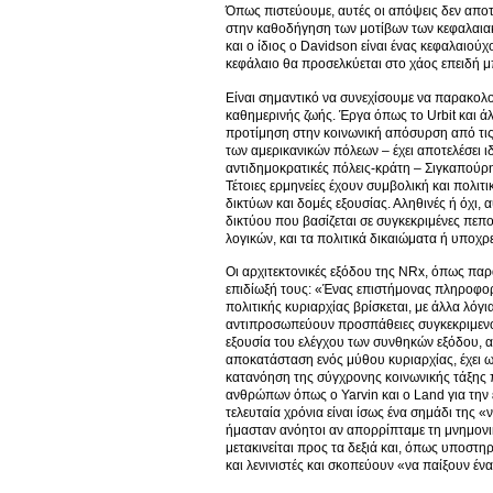
Όπως πιστεύουμε, αυτές οι απόψεις δεν αποτ
στην καθοδήγηση των μοτίβων των κεφαλαιακ
και ο ίδιος ο Davidson είναι ένας κεφαλαιού
κεφάλαιο θα προσελκύεται στο χάος επειδή μ
Είναι σημαντικό να συνεχίσουμε να παρακολο
καθημερινής ζωής. Έργα όπως το Urbit και ά
προτίμηση στην κοινωνική απόσυρση από τις 
των αμερικανικών πόλεων – έχει αποτελέσει ι
αντιδημοκρατικές πόλεις-κράτη – Σιγκαπούρη,
Τέτοιες ερμηνείες έχουν συμβολική και πολιτ
δικτύων και δομές εξουσίας. Αληθινές ή όχι,
δικτύου που βασίζεται σε συγκεκριμένες πεπ
λογικών, και τα πολιτικά δικαιώματα ή υποχ
Οι αρχιτεκτονικές εξόδου της NRx, όπως παρα
επιδίωξή τους: «Ένας επιστήμονας πληροφορι
πολιτικής κυριαρχίας βρίσκεται, με άλλα λό
αντιπροσωπεύουν προσπάθειες συγκεκριμενο
εξουσία του ελέγχου των συνθηκών εξόδου, α
αποκατάσταση ενός μύθου κυριαρχίας, έχει ω
κατανόηση της σύγχρονης κοινωνικής τάξης 
ανθρώπων όπως ο Yarvin και ο Land για την έ
τελευταία χρόνια είναι ίσως ένα σημάδι της
ήμασταν ανόητοι αν απορρίπταμε τη μνημονι
μετακινείται προς τα δεξιά και, όπως υποστη
και λενινιστές και σκοπεύουν «να παίξουν έν