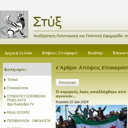
Αρχική Σελίδα
Ετήσιες Συνδρομές
Εκδότης
Επικοι
'Αρθρα- Απόψεις Επικαιρότ
Κατηγορίες
Τοπικά
Επιστροφή
Επικαιρότητα
Ο συριακός λαός απαλλάχθηκε από το
αγνοούν...
ΣΥΝΕΝΤΕΥΞΕΙΣ/MEDIA/
PODCASTS
Κυριακή 22 Δεκ 2024
/tpp.Radio/tpp.TV
REAL ESTATE
ΠΕΡΙΒΑΛΛΟΝ - ΟΙΚΟΛΟΓΙΑ