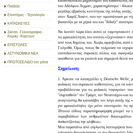
κατασταλτικού μηχανισμού του καθεστώτος Άσ
του Αδόλφου Άιχμαν, χαρακτηρίστηκε - δίκαια
Παιδεία
μεγάλης εβραϊκής κοινότητας της πόλης αυτής,
Επιστήμες - Τεχνολογία
στον Χαφέζ Άσαντ, που τον προστάτευσε με νύχ
βασανίζει με τα χέρια του και "δίδαξε" αυτοπρ
ΚΑΤΑΣΚΕΥΕΣ
Να λοιπόν τώρα όλοι αυτοί οι «αμνησιακοί» 
Σκίτσο -Γελοιογραφια -
Κομικς -Καρτουν
τις φρικαλεότητες του οποίου «ξεχνούσαν» συ
από τους δημίους του. Χωρίς αμφιβολία, αυτό ε
ΕΠΙΣΤΟΛΕΣ
Γολγοθά, Όμως, ποιος θα τολμούσε να ισχυρισ
ισοπεδώνοντας συριακές πόλεις και σφαγιάζον
ΑΣΤΥΝΟΜΙΚΑ ΝΕΑ
υπεύθυνοι για τα χτεσινά και σημερινά δεινά το
ΠΡΩΤΟΣΕΛΙΔΟ του μήνα
Σημείωση
1. Άρκεσε να καταγγείλει η
Deutsche Welle
, 
φυλακές του συριακού καθεστώτος, για να κάν
προβάλλονται για τις φυλακές «σφαγεία» του
"συμπαθούν" τον Τραμπ, τον Νετανιάχου και κυ
αναγνώστης θα καταλάβει τον λόγο αυτής της 
για φρικαλεότητες όχι μόνο υπονομεύει τις πρ
Τέτοιου είδους παραπληροφόρηση μπορεί να 
παραβιάσεων των ανθρωπίνων δικαιωμάτων τ
συσκοτίζοντας την αλήθεια».
Μια παραπάνω από εύγλωττη λεπτομέρεια που δ
τελευταία δημοσκόπηση, οι πιο δημοφιλείς ξένοι