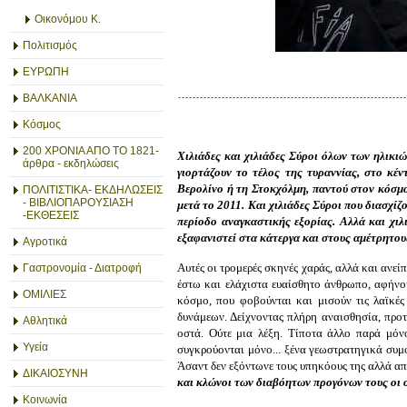
Οικονόμου Κ.
Πολιτισμός
ΕΥΡΩΠΗ
ΒΑΛΚΑΝΙΑ
Κόσμος
200 ΧΡΟΝΙΑ ΑΠΟ ΤΟ 1821-
Χιλιάδες και χιλιάδες Σύροι όλων των ηλικιώ
άρθρα - εκδηλώσεις
γιορτάζουν το τέλος της τυραννίας, στ
ο
κέν
Βερολίνο ή τη Στοκχόλμη, παντού στον κόσμο
ΠΟΛΙΤΙΣΤΙΚΑ- ΕΚΔΗΛΩΣΕΙΣ
- ΒΙΒΛΙΟΠΑΡΟΥΣΙΑΣΗ
μετά
το 2011. Και χιλιάδες Σύροι που διασχίζ
-ΕΚΘΕΣΕΙΣ
περίοδο αναγκαστικής εξορίας. Αλλά και χιλ
εξαφανιστεί στ
α κάτεργα
και στους αμέτρητο
Αγροτικά
Αυτές οι τρομερές σκηνές χαράς, αλλά και ανε
Γαστρονομία - Διατροφή
έστω και ελάχιστα ευαίσθητο άνθρωπο, αφήνου
ΟΜΙΛΙΕΣ
κόσμο, που φοβούνται και μισούν τις λαϊκές
δυνάμεων. Δείχνοντας πλήρη αναισθησία, προτι
Αθλητικά
οστά. Ούτε μια λέξη. Τίποτα άλλο παρά μόν
Υγεία
συγκρούονται μόνο... ξένα γεωστρατηγικά συμ
Άσαντ δεν εξόντωνε τους υπηκόους της αλλά απ
ΔΙΚΑΙΟΣΥΝΗ
και κλώνο
ι
των διαβόητων προγόνων τους
οι 
Κοινωνία