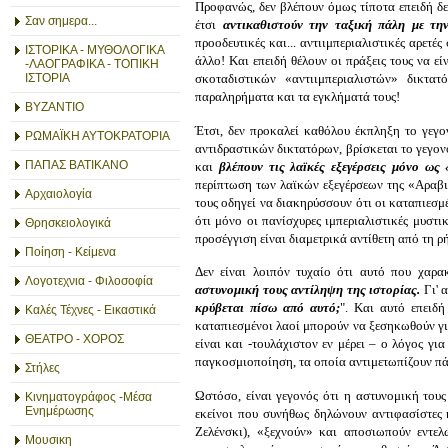
Προφανώς, δεν βλέπουν όμως τίποτα επειδή δε
Σαν σημερα...
έτσι
αντικαθιστούν την ταξική πάλη με τη
προοδευτικές και... αντιιμπεριαλιστικές αρετέ
ΙΣΤΟΡΙΚΑ - ΜΥΘΟΛΟΓΙΚΑ
άλλο! Και επειδή θέλουν οι πράξεις τους να ε
-ΛΑΟΓΡΑΦΙΚΑ - ΤΟΠΙΚΗ
σκοταδιστικών «αντιιμπεριαλιστών» δικτα
ΙΣΤΟΡΙΑ
παραληρήματα και τα εγκλήματά τους!
ΒΥΖΑΝΤΙΟ
Έτσι, δεν προκαλεί καθόλου έκπληξη το γεγον
ΡΩΜΑΪΚΗ ΑΥΤΟΚΡΑΤΟΡΙΑ
αντιδραστικών δικτατόρων, βρίσκεται το γεγονό
ΠΑΠΑΣ ΒΑΤΙΚΑΝΟ
και
βλέπουν τις λαϊκές εξεγέρσεις μόνο ως
περίπτωση των λαϊκών εξεγέρσεων της «Αραβι
Αρχαιολογία
τους οδηγεί να διακηρύσσουν ότι οι καταπιεσμέ
ότι μόνο οι πανίσχυρες ιμπεριαλιστικές μυστι
Θρησκειολογικά
προσέγγιση είναι διαμετρικά αντίθετη από τη 
Ποίηση - Κείμενα
Δεν είναι λοιπόν τυχαίο ότι αυτό που χαρα
Λογοτεχνια - Φιλοσοφία
αστυνομική
τους αντίληψη
τ
ης
ιστορία
ς
.
Γι' α
κρύβεται πίσω από αυτό;
". Και αυτό επειδή
Καλές Τέχνες - Εικαστικά
καταπιεσμένοι λαοί μπορούν να ξεσηκωθούν για
ΘΕΑΤΡΟ - ΧΟΡΟΣ
είναι και -τουλάχιστον εν μέρει – ο λόγος γ
παγκοσμιοποίηση, τα οποία αντιμετωπίζουν πάν
Στήλες
Ωστόσο, είναι γεγονός ότι η αστυνομική τους
Κινηματογράφος -Μέσα
Ενημέρωσης
εκείνοι που συνήθως δηλώνουν αντιφασίστες 
Ζελένσκι), «ξεχνούν» και αποσιωπούν εντε
Μουσικη