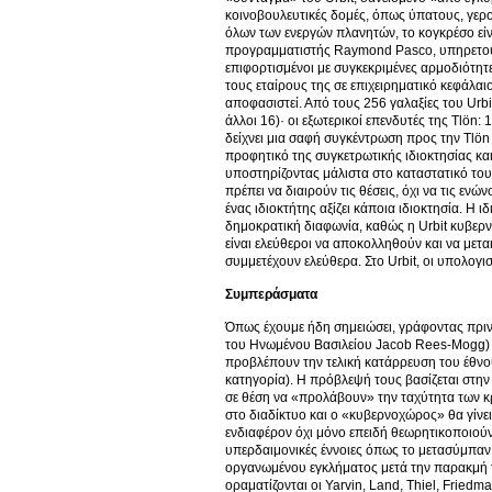
κοινοβουλευτικές δομές, όπως ύπατους, γερο
όλων των ενεργών πλανητών, το κογκρέσο είν
προγραμματιστής Raymond Pasco, υπηρετούν σ
επιφορτισμένοι με συγκεκριμένες αρμοδιότητες
τους εταίρους της σε επιχειρηματικό κεφάλαιο
αποφασιστεί. Από τους 256 γαλαξίες του Urbit,
άλλοι 16)· οι εξωτερικοί επενδυτές της Tlön
δείχνει μια σαφή συγκέντρωση προς την Tlön 
προφητικό της συγκετρωτικής ιδιοκτησίας και
υποστηρίζοντας μάλιστα στο καταστατικό του U
πρέπει να διαιρούν τις θέσεις, όχι να τις ενώ
ένας ιδιοκτήτης αξίζει κάποια ιδιοκτησία. Η 
δημοκρατική διαφωνία, καθώς η Urbit κυβερνά
είναι ελεύθεροι να αποκολληθούν και να μετ
συμμετέχουν ελεύθερα. Στο Urbit, οι υπολογι
Συμπεράσματα
Όπως έχουμε ήδη σημειώσει, γράφοντας πριν
του Ηνωμένου Βασιλείου Jacob Rees-Mogg)
προβλέπουν την τελική κατάρρευση του έθνους
κατηγορία). Η πρόβλεψή τους βασίζεται στην
σε θέση να «προλάβουν» την ταχύτητα των 
στο διαδίκτυο και ο «κυβερνοχώρος» θα γίνε
ενδιαφέρον όχι μόνο επειδή θεωρητικοποιούν
υπερδαιμονικές έννοιες όπως το μετασύμπα
οργανωμένου εγκλήματος μετά την παρακμή τ
οραματίζονται οι Yarvin, Land, Thiel, Fried