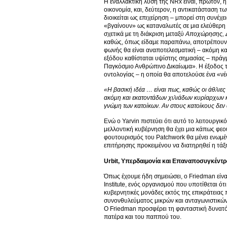
Η εναλλακτική λύση της NRx είναι, πρώτον,
οικονομία, και, δεύτερον, η αντικατάσταση 
διοικείται ως επιχείρηση – μπορεί στη συνέχ
«βγαίνουν» ως καταναλωτές σε μια ελεύθερη 
σχετικά με τη διάκριση μεταξύ
Αποχώρησης, Δ
καθώς, όπως είδαμε παραπάνω, αποτρέπουν 
φωνής θα είναι αναποτελεσματική – ακόμη κα
εξόδου καθίσταται υψίστης σημασίας – πράγμα
Παγκόσμιο Ανθρώπινο Δικαίωμα». Η έξοδος τ
οντολογίας – η οποία θα αποτελούσε ένα «νέ
«Η βασική ιδέα … είναι πως, καθώς οι άθλιε
ακόμη και εκατοντάδων χιλιάδων κυρίαρχων κ
γνώμη των κατοίκων. Αν στους κατοίκους δεν 
Ενώ ο Yarvin πιστεύει ότι αυτό το λειτουργικ
μελλοντική κυβέρνηση θα έχει μια κάπως φεο
φουτουρισμός του Patchwork θα μένει ενωμέν
επιτήρησης προκειμένου να διατηρηθεί η τάξη
Urbit
, Υπερδαιμονία και Επαναποσυγκέντ
Όπως έχουμε ήδη σημειώσει, ο Friedman είνα
Institute, ενός οργανισμού που υποτίθεται 
κυβερνητικές μονάδες εκτός της επικράτειας
συνονθυλεύματος μικρών και ανταγωνιστικών 
Ο Friedman προσφέρει τη φανταστική δυνατότ
πατέρα και του παππού του.