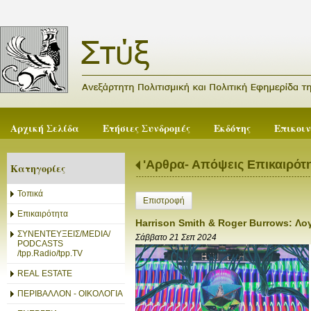
Αρχική Σελίδα
Ετήσιες Συνδρομές
Εκδότης
Επικοι
'Αρθρα- Απόψεις Επικαιρότ
Κατηγορίες
Τοπικά
Επιστροφή
Επικαιρότητα
Harrison Smith & Roger Burrows: Λο
ΣΥΝΕΝΤΕΥΞΕΙΣ/MEDIA/
Σάββατο 21 Σεπ 2024
PODCASTS
/tpp.Radio/tpp.TV
REAL ESTATE
ΠΕΡΙΒΑΛΛΟΝ - ΟΙΚΟΛΟΓΙΑ