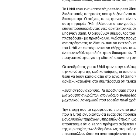
Το Urbit είναι ένα «ασφαλές peer-to-peer δ
διαδικτυακές υπηρεσίες που φιλοξενούνται 
διακομιστή». Ο στόχος, όπως φαίνεται, είναι
αυτή τη φορά». Ήδη βλέπουμε υπαινιγμούς μ
επαναπροσδιορίζοντας νέες αρχιτεκτονικές σ
μηδενική βάση. Ο διευθύνων σύμβουλος του U
πλατφόρμα» με πρωτόκολλα, γλώσσες προγραμ
αντιστρέφοντας το δίκτυο· αντί να εκτελούν 
του Urbit να «κατέχουν και να ελέγχουν» τα «
ένα συνονθύλευμα ιδιόκτητων διακομιστών. Το
πραγματικότητα, για τη «δυτική απάντηση σ
Οι αντιδράσεις για το Urbit ήταν, στην καλύτ
την κοινότητα της κωδικοποίησης, οι οποίοι εί
θέση να δουν κάποια αξία στο έργο. Η Sandif
αρχές», καταλήγει στο συμπέρασμα ότι τελικά
«είναι σχεδόν άχρηστο. Τα προβλήματα που επι
μια χούφτα ανθρώπων στον κόσμο ενδιαφέροντα
μηχανικού λογισμικού που ξοδεύει πολύ χρόνο
Την εποχή που το έγραφε αυτό, πριν από μερι
που η Urbit ισχυριζόταν ότι έβαζε στο προσκ
μονολιθικών παρόχων υπηρεσιών όπως η Goog
υποθέτουμε ότι ο Yarvin πράγματι σκέφτεται
της κυριαρχίας των δεδομένων ως ατομικής ε
πρωτοκόλλων ώστε να ανταποκρίνονται στις α