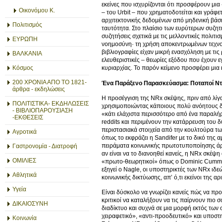
εκείνες που ισχυρίζονται ότι προσφέρουν μια
Οικονόμου Κ.
– του Urbit – που χρηματοδοτείται και γράφε
αρχιτεκτονικής δεδομένων από μηδενική βάσ
Πολιτισμός
ταυτότητα. Στο πλαίσιο των ευρύτερων συζητή
συζητήσεις σχετικά με τις μελλοντικές πολιτ
ΕΥΡΩΠΗ
νοημοσύνη· τη χρήση αποκεντρωμένων τεχνολο
βιβλιογραφίες είχαν μικρή ενασχόληση με τι
ΒΑΛΚΑΝΙΑ
ελευθεριστικές – θεωρίες εξόδου που έχουν ε
Κόσμος
κυριαρχίας. Το παρόν κείμενο προσφέρει μια 
200 ΧΡΟΝΙΑ ΑΠΟ ΤΟ 1821-
Ένα Παράξενο Παρασκεύασμα: Ποταποί Ντελ
άρθρα - εκδηλώσεις
Η προσέγγιση της NRx σκέψης, πριν από λίγα
ΠΟΛΙΤΙΣΤΙΚΑ- ΕΚΔΗΛΩΣΕΙΣ
χρησιμοποιώντας κάποιους πολύ ανόητους δ
- ΒΙΒΛΙΟΠΑΡΟΥΣΙΑΣΗ
«κάτι ελάχιστα περισσότερο από ένα παραλ
-ΕΚΘΕΣΕΙΣ
reddits και περιμένουν την κατάρρευση του 
περιστασιακά στοιχεία από την κουλτούρα τω
Αγροτικά
όπως το εκφράζει η Sandifer με το δικό της 
πειράματα κοινωνικής πρωτοτυποποίησης άρχ
Γαστρονομία - Διατροφή
αν είναι να το διανοηθεί κανείς, η NRx σκέ
ΟΜΙΛΙΕΣ
«πρωτο-θεωρητικοί» όπως ο Dominic Cummin
εξηγεί ο Nagle, οι υποστηρικτές των NRx ιδε
Αθλητικά
κοινωνικής δικτύωσης, απ’ ό,τι εκείνοι της 
Υγεία
Είναι δύσκολο να γνωρίζει κανείς πώς να προσ
κριτικοί να καταλήξουν να τις παίρνουν πιο 
ΔΙΚΑΙΟΣΥΝΗ
διαδίκτυο και συχνά σε μια μορφή εκτός των
χειραφετικό», «αντι-προοδευτικό» και υποστη
Κοινωνία