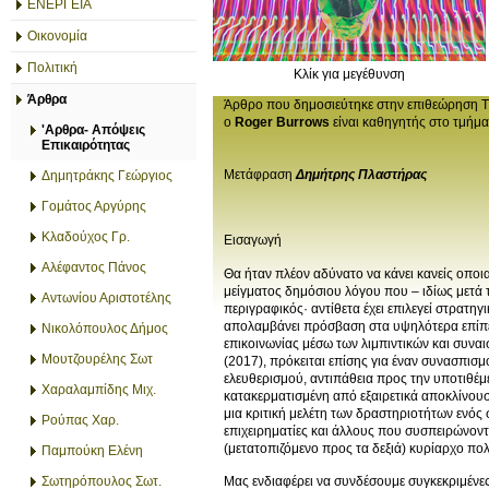
ΕΝΕΡΓΕΙΑ
Οικονομία
Πολιτική
Κλίκ για μεγέθυνση
Άρθρα
Άρθρο που δημοσιεύτηκε στην επιθεώρηση Th
ο
Roger Burrows
είναι καθηγητής στο τμήμα
'Αρθρα- Απόψεις
Επικαιρότητας
Μετάφραση
Δημήτρης Πλαστήρας
Δημητράκης Γεώργιος
Γομάτος Αργύρης
Κλαδούχος Γρ.
Εισαγωγή
Αλέφαντος Πάνος
Θα ήταν πλέον αδύνατο να κάνει κανείς οποι
μείγματος δημόσιου λόγου που – ιδίως μετά το
Αντωνίου Αριστοτέλης
περιγραφικός· αντίθετα έχει επιλεγεί στρατη
απολαμβάνει πρόσβαση στα υψηλότερα επίπεδα
Νικολόπουλος Δήμος
επικοινωνίας μέσω των λιμπιντικών και συναι
Μουτζουρέλης Σωτ
(2017), πρόκειται επίσης για έναν συνασπισ
ελευθερισμού, αντιπάθεια προς την υποτιθέμ
Χαραλαμπίδης Μιχ.
κατακερματισμένη από εξαιρετικά αποκλίνουσες
μια κριτική μελέτη των δραστηριοτήτων ενό
Ρούπας Χαρ.
επιχειρηματίες και άλλους που συσπειρώνοντα
(μετατοπιζόμενο προς τα δεξιά) κυρίαρχο πολ
Παμπούκη Ελένη
Σωτηρόπουλος Σωτ.
Μας ενδιαφέρει να συνδέσουμε συγκεκριμένες 