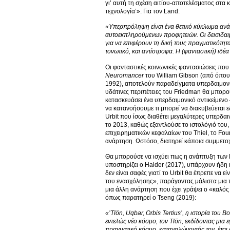
γι’ αυτή τη σχέση αιτίου-αποτελέσματος στα κ
τεχνολογία’». Για τον Land:
«Υπερπρόληψη είναι ένα θετικό κύκλωμα ανάδ
αυτοεκπληρούμενων προφητειών. Οι δεισιδαιμο
για να επιφέρουν τη δική τους πραγματικότητα
τονωτικό, και αντίστροφα. Η (φανταστική) ι
Οι φανταστικές κοινωνικές φαντασιώσεις πο
Neuromancer
του William Gibson (από όπου 
1992), αποτελούν παραδείγματα υπερδαιμονία
υδάτινες περιπέτειες του Friedman θα μπορο
κατασκευάσει ένα υπερδαιμονικό αντικείμενο
να κατανοήσουμε τι μπορεί να διακυβεύεται ε
Urbit που ίσως διαθέτει μεγαλύτερες υπερδαιν
το 2013, καθώς εξαντλούσε το ιστολόγιό του,
επιχειρηματικών κεφαλαίων του Thiel, το Fo
ανάρτηση. Ωστόσο, διατηρεί κάποια συμμετοχή
Θα μπορούσε να ισχύει πως η ανάπτυξη των N
υποστηρίζει ο Haider (2017), υπάρχουν ήδη 
δεν είναι σαφές γιατί το Urbit θα έπρεπε να 
του ενασχόλησης», παράγοντας μάλιστα μια 
μια άλλη ανάρτηση που έχει γράψει ο «καλός 
όπως παρατηρεί ο Tseng (2019):
«’Tl
ön
, Uqbar
, Orbis
Tertius
’, η ιστορία του B
εντελώς νέο κόσμο, τον Tl
ön
, εκδίδοντας μια
πραγματικό κόσμο, καταναλώνοντάς τον, έτσι ώ