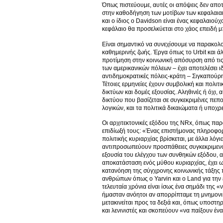
Όπως πιστεύουμε, αυτές οι απόψεις δεν αποτ
στην καθοδήγηση των μοτίβων των κεφαλαιακ
και ο ίδιος ο Davidson είναι ένας κεφαλαιού
κεφάλαιο θα προσελκύεται στο χάος επειδή μ
Είναι σημαντικό να συνεχίσουμε να παρακολο
καθημερινής ζωής. Έργα όπως το Urbit και ά
προτίμηση στην κοινωνική απόσυρση από τις 
των αμερικανικών πόλεων – έχει αποτελέσει ι
αντιδημοκρατικές πόλεις-κράτη – Σιγκαπούρη,
Τέτοιες ερμηνείες έχουν συμβολική και πολιτ
δικτύων και δομές εξουσίας. Αληθινές ή όχι,
δικτύου που βασίζεται σε συγκεκριμένες πεπ
λογικών, και τα πολιτικά δικαιώματα ή υποχ
Οι αρχιτεκτονικές εξόδου της NRx, όπως παρα
επιδίωξή τους: «Ένας επιστήμονας πληροφορι
πολιτικής κυριαρχίας βρίσκεται, με άλλα λό
αντιπροσωπεύουν προσπάθειες συγκεκριμενο
εξουσία του ελέγχου των συνθηκών εξόδου, α
αποκατάσταση ενός μύθου κυριαρχίας, έχει ω
κατανόηση της σύγχρονης κοινωνικής τάξης 
ανθρώπων όπως ο Yarvin και ο Land για την έ
τελευταία χρόνια είναι ίσως ένα σημάδι της
ήμασταν ανόητοι αν απορρίπταμε τη μνημονι
μετακινείται προς τα δεξιά και, όπως υποστη
και λενινιστές και σκοπεύουν «να παίξουν έν