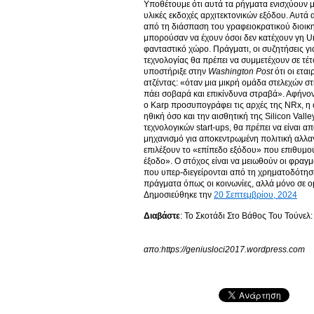
Υποθέτουμε ότι αυτά τα ρήγματα ενισχύουν μι
υλικές εκδοχές αρχιτεκτονικών εξόδου. Αυτά 
από τη διάσπαση του γραφειοκρατικού διοικη
μπορούσαν να έχουν όσοι δεν κατέχουν γη Urbi
φανταστικό χώρο. Πράγματι, οι συζητήσεις για
τεχνολογίας θα πρέπει να συμμετέχουν σε τέτ
υποστήριξε στην
Washington
Post
ότι οι ετα
ατζέντας: «όταν μια μικρή ομάδα στελεχών στι
πάει σοβαρά και επικίνδυνα στραβά». Αφήνον
ο Karp προσυπογράφει τις αρχές της NRx, η
ηθική όσο και την αισθητική της Silicon Vall
τεχνολογικών start-ups, θα πρέπει να είναι 
μηχανισμό για αποκεντρωμένη πολιτική αλλαγ
επιλέξουν το «επίπεδο εξόδου» που επιθυμο
έξοδο». Ο στόχος είναι να μειωθούν οι φραγ
που υπερ-διεγείρονται από τη χρηματοδότηση
πράγματα όπως οι κοινωνίες, αλλά μόνο σε op
Δημοσιεύθηκε την
20 Σεπτεμβρίου, 2024
Διαβάστε
: Το Σκοτάδι Στο Βάθος Του Τούνε
απο:https://geniusloci2017.wordpress.com