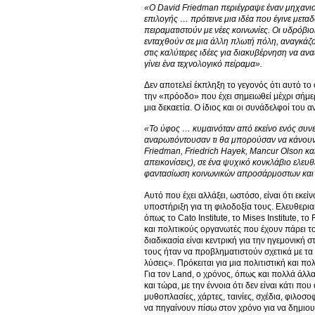
«Ο David Friedman περιέγραψε έναν μηχανισμό
επιλογής … πρότεινε μια ιδέα που έγινε μεταδ
πειραματιστούν με νέες κοινωνίες. Οι υδρόβ
ενταχθούν σε μια άλλη πλωτή πόλη, αναγκάζον
στις καλύτερες ιδέες για διακυβέρνηση να α
γίνει ένα τεχνολογικό πείραμα».
Δεν αποτελεί έκπληξη το γεγονός ότι αυτό τ
την «πρόοδο» που έχει σημειωθεί μέχρι σήμε
μια δεκαετία. Ο ίδιος και οι συνάδελφοί του 
«Το ύφος … κυμαινόταν από εκείνο ενός συνε
αναρωτιόντουσαν τι θα μπορούσαν να κάνουν
Friedman
, Friedrich
Hayek
, Mancur
Olson
κα
απεικονίσεις), σε ένα ψυχικό κονκλάβιο ελε
φαντασίωση κοινωνικών απροσάρμοστων και π
Αυτό που έχει αλλάξει, ωστόσο, είναι ότι εκε
υποστήριξη για τη φιλοδοξία τους. Ελευθερια
όπως το Cato Institute, το Mises Institute, 
και πολιτικούς οργανωτές που έχουν πάρει το 
διαδικασία είναι κεντρική για την ηγεμονική
τους ήταν να προβληματιστούν σχετικά με τα 
λύσεις». Πρόκειται για μια πολιτιστική και π
Για τον Land, ο χρόνος, όπως και πολλά άλλα,
και τώρα, με την έννοια ότι δεν είναι κάτι π
μυθοπλασίες, χάρτες, ταινίες, σχέδια, φιλοσ
να πηγαίνουν πίσω στον χρόνο για να δημιουρ