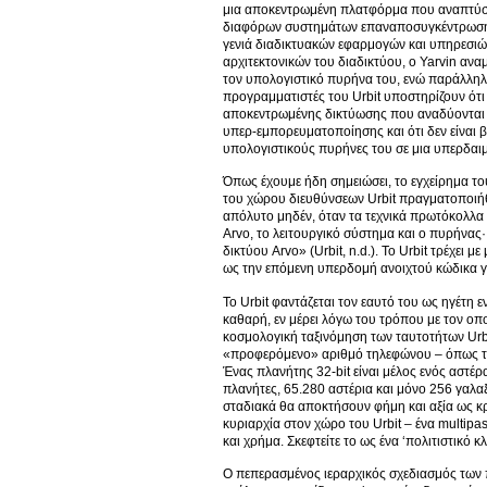
μια αποκεντρωμένη πλατφόρμα που αναπτύσσε
διαφόρων συστημάτων επαναποσυγκέντρωσης ώ
γενιά διαδικτυακών εφαρμογών και υπηρεσι
αρχιτεκτονικών του διαδικτύου, ο Yarvin αν
τον υπολογιστικό πυρήνα του, ενώ παράλληλα 
προγραμματιστές του Urbit υποστηρίζουν ότι
αποκεντρωμένης δικτύωσης που αναδύονται μέ
υπερ-εμπορευματοποίησης και ότι δεν είναι β
υπολογιστικούς πυρήνες του σε μια υπερδαιμ
Όπως έχουμε ήδη σημειώσει, το εγχείρημα το
του χώρου διευθύνσεων Urbit πραγματοποιήθη
απόλυτο μηδέν, όταν τα τεχνικά πρωτόκολλα έ
Arvo, το λειτουργικό σύστημα και ο πυρήνα
δικτύου Arvo» (Urbit, n.d.). Το Urbit τρέχει
ως την επόμενη υπερδομή ανοιχτού κώδικα γι
Το Urbit φαντάζεται τον εαυτό του ως ηγέτη
καθαρή, εν μέρει λόγω του τρόπου με τον οποί
κοσμολογική ταξινόμηση των ταυτοτήτων Urbi
«προφερόμενο» αριθμό τηλεφώνου – όπως το «~
Ένας πλανήτης 32-bit είναι μέλος ενός αστέρα
πλανήτες, 65.280 αστέρια και μόνο 256 γαλαξί
σταδιακά θα αποκτήσουν φήμη και αξία ως κρ
κυριαρχία στον χώρο του Urbit – ένα multip
και χρήμα. Σκεφτείτε το ως ένα ‘πολιτιστικό κλ
Ο πεπερασμένος ιεραρχικός σχεδιασμός των πλ