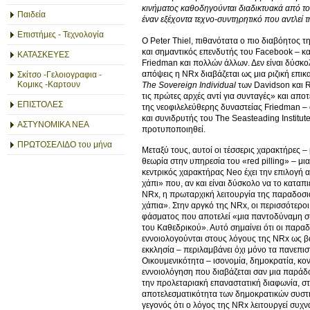
κινήματος καθοδηγούνται διαδικτυακά από τ
Παιδεία
έναν εξέχοντα τεχνο-συντηρητικό που αντλεί 
Επιστήμες - Τεχνολογία
Ο Peter Thiel, πιθανότατα ο πιο διαβόητος τη
και σημαντικός επενδυτής του Facebook – και
ΚΑΤΑΣΚΕΥΕΣ
Friedman και πολλών άλλων. Δεν είναι δύσκολ
απόψεις η NRx διαβάζεται ως μια ριζική επικ
Σκίτσο -Γελοιογραφια -
Κομικς -Καρτουν
The
Sovereign
Individual
των Davidson και R
τις πρώτες αρχές αντί για συνταγές» και απο
ΕΠΙΣΤΟΛΕΣ
της νεοφιλελεύθερης δυναστείας Friedman – 
και συνιδρυτής του The Seasteading Institut
ΑΣΤΥΝΟΜΙΚΑ ΝΕΑ
προτυποποιηθεί.
ΠΡΩΤΟΣΕΛΙΔΟ του μήνα
Μεταξύ τους, αυτοί οι τέσσερις χαρακτήρες – 
θεωρία στην υπηρεσία του «red pilling» – μια
κεντρικός χαρακτήρας Neo έχει την επιλογή αν
χάπι» που, αν και είναι δύσκολο να το καταπ
NRx, η πρωταρχική λειτουργία της παραδοσιακ
χάπια». Στην αργκό της NRx, οι περισσότεροι
φάσματος που αποτελεί «μια παντοδύναμη 
του Καθεδρικού». Αυτό σημαίνει ότι οι παραδ
εννοιολογούνται στους λόγους της NRx ως βα
εκκλησία – περιλαμβάνει όχι μόνο τα πανεπι
Οικουμενικότητα – ισονομία, δημοκρατία, κον
εννοιολόγηση που διαβάζεται σαν μια παράδο
την προλεταριακή επαναστατική διαφωνία, στη
αποτελεσματικότητα των δημοκρατικών συστ
γεγονός ότι ο λόγος της NRx λειτουργεί συχν