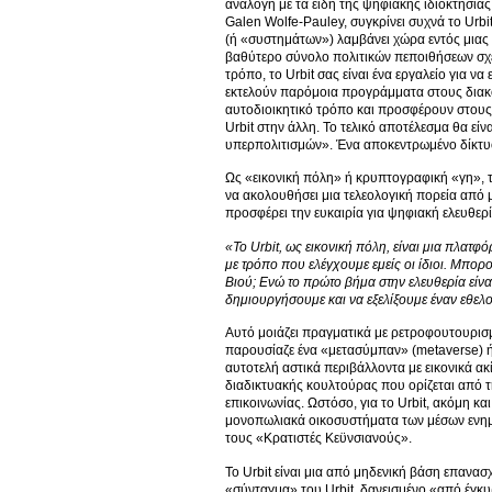
ανάλογη με τα είδη της ψηφιακής ιδιοκτησίας 
Galen Wolfe-Pauley, συγκρίνει συχνά το Urb
(ή «συστημάτων») λαμβάνει χώρα εντός μιας 
βαθύτερο σύνολο πολιτικών πεποιθήσεων σχετι
τρόπο, το Urbit σας είναι ένα εργαλείο για 
εκτελούν παρόμοια προγράμματα στους διακομ
αυτοδιοικητικό τρόπο και προσφέρουν στους 
Urbit στην άλλη. Το τελικό αποτέλεσμα θα ε
υπερπολιτισμών». Ένα αποκεντρωμένο δίκτυο
Ως «εικονική πόλη» ή κρυπτογραφική «γη», τ
να ακολουθήσει μια τελεολογική πορεία από
προσφέρει την ευκαιρία για ψηφιακή ελευθερ
«Το Urbit
, ως εικονική πόλη, είναι μια πλατ
με τρόπο που ελέγχουμε εμείς οι ίδιοι. Μπο
Βιού; Ενώ το πρώτο βήμα στην ελευθερία είνα
δημιουργήσουμε και να εξελίξουμε έναν εθελο
Αυτό μοιάζει πραγματικά με ρετροφουτουρισ
παρουσίαζε ένα «μετασύμπαν» (metaverse) ή 
αυτοτελή αστικά περιβάλλοντα με εικονικά ακ
διαδικτυακής κουλτούρας που ορίζεται από 
επικοινωνίας. Ωστόσο, για το Urbit, ακόμη κα
μονοπωλιακά οικοσυστήματα των μέσων ενημ
τους «Κρατιστές Κεϋνσιανούς».
Το Urbit είναι μια από μηδενική βάση επανασ
«σύνταγμα» του Urbit, δανεισμένο «από έγκυρ