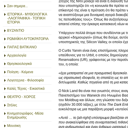
Στόχος της NRx μοιάζει να είναι η διάλυση 
που υποστηρίζει ότι «η κοινωνία θα πρέπει ν
Σαν σημερα...
επίκεντρό της είναι η πρόταση ότι θα πρέπε
ΙΣΤΟΡΙΚΑ - ΜΥΘΟΛΟΓΙΚΑ
να αναπτύξουμε μια δυναμική αγορά διακυβέρ
-ΛΑΟΓΡΑΦΙΚΑ - ΤΟΠΙΚΗ
τις πεποιθήσεις τους». Όπως θα συζητήσουμε
ΙΣΤΟΡΙΑ
απαιτεί επίσης την έγκαιρη κατασκευή νέων κ
ΒΥΖΑΝΤΙΟ
Υπάρχουν πολλά άτομα που συνδέονται με τις 
αρχικοί «δημιουργοί» (όπως θα δούμε, αυτός ο
ΡΩΜΑΪΚΗ ΑΥΤΟΚΡΑΤΟΡΙΑ
υποστηρικτές της Silicon Valley, οι οποίοι έ
ΠΑΠΑΣ ΒΑΤΙΚΑΝΟ
Ο Curtis Yarvin είναι ένας επιστήμονας πληρ
υπεύθυνος για το Urbit, ο οποίος δημιούργησ
Αρχαιολογία
Reservations (UR), γράφοντας με την περσόν
Θρησκειολογικά
του, η οποία:
Ποίηση - Κείμενα
«έχει μετατραπεί σε μια πραγματική θρησκεία κ
ως στρατιωτική ιδιοφυΐα, τη σπατάλη ως το α
Λογοτεχνια - Φιλοσοφία
διπλωματία. Καθώς πηγαίνει από τη μια καταστ
Καλές Τέχνες - Εικαστικά
Ο Nick Land θα είναι πιο γνωστός στους ανα
Πανεπιστήμιο του Warwick στο Ηνωμένο Βασίλ
ΘΕΑΤΡΟ - ΧΟΡΟΣ
του Moldbug και άλλων, στη γλώσσα του δεξιο
(σχεδόν 30.000 λέξεις), με τίτλο
The
Dark
Enl
Στήλες
ευκολότερα ως μια παράξενη μορφή «ευτελούς
Κινηματογράφος -Μέσα
Ενημέρωσης
«Αυτό … το [alt
-right
] υπόστρωμα βασίζεται 
που ανακαλύφθηκε στη συναρπαστική πιθανότητ
Μουσικη
αντι-ανθρωπισμό και έναν ένθερμο ρατσισμό 