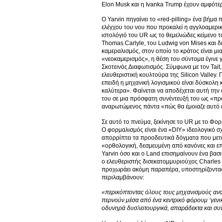
Elon Musk και η Ivanka Trump έχουν αμφότερο
Ο Yarvin πηγαίνει το «red-pilling» ένα βήμ
ελέγχου του νου που προκαλεί η αγγλοαμερικ
ιστολόγιό του UR ως το θεμελιώδες κείμενο 
Thomas Carlyle, του Ludwig von Mises και δ
καμεραλισμός, στον οποίο το κράτος είναι μια
«νεοκαμερισμός», η θέση του σύντομα έγινε 
Σκοτεινός Διαφωτισμός. Σύμφωνα με τον Tait,
ελευθεριστική κουλτούρα της Silicon Valley.
επειδή η μηχανική λογισμικού είναι δύσκολη κ
καλύτερα». Φαίνεται να αποδέχεται αυτή την
του σε μια πρόσφατη συνέντευξή του ως «πρ
αναρωτώμενος πάντα «πώς θα έμοιαζε αυτό α
Σε αυτό το πνεύμα, ξεκίνησε το UR με το Φορ
Ο φορμαλισμός είναι ένα «DIY» ιδεολογικό σχ
απορρίπτει τα προοδευτικά δόγματα που μετα
«ορθολογική, δεσμευμένη από κανόνες και επι
Yarvin όσο και ο Land επισημαίνουν ένα βασ
ο ελευθεριστής δισεκατομμυριούχος Charles K
προχωράει ακόμη παραπέρα, υποστηρίζοντας ότ
περιλαμβάνουν:
«περικόπτοντας όλους τους μηχανισμούς ανα
περνούν μέσα από ένα κεντρικό φόρουμ ‘γενικ
οδυνηρά δυσλειτουργικά, απαράδεκτα και συ